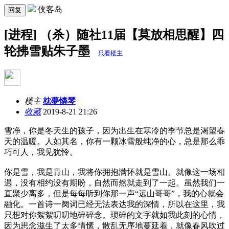
侠客岛
回复
[进程] （杀）随社11届【莫放相思醒】四
轮拂雪贴朱子墨
只看楼主
楼主
枕夢憐琴
收藏
2019-8-21 21:26
雪净，你是冬天生的孩子，因为出生在寒冷的季节总是渴望春
天的温暖。人如其名，你有一颗冰雪般纯净的心，总是那么乖
巧可人，我见犹怜。
你是雪，我是青山，我将你拥抱满怀就是雪山。就像这一场相
遇，没有相约没有期盼，自然而然就走到了一起。虽然我们一
直聚少离多，但是每每听到你那一声
“远山哥哥”，我的心就会
融化。一首诗一阕词已经无法表达我的深情，所以在这里，我
只想对你絮絮叨叨地碎碎念。琐碎的文字就如我此刻的心情，
因为思念滋生了太多情愫，散乱无序地蔓延着，就像春风吹过