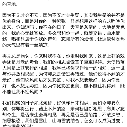
的草地。
因为不见才会不安，因为不安才会生疑，其实我生疑的并不是
你的身份，而是对你的一种紧张，只是想用这样的方式呼唤你
出来。你知道吗，你不在的日子，天空是灰暗的，大地是无色
的，我的心无处寄放。多么想和你一起，觥筹交错，曲水流
觞，唱和只属于你我的诗句，忘却所有的烦恼，让这依然炎热
的天气里有着一丝清凉。
再见总是匆匆，你来时我不在，你走时我刚来，这是上苍的戏
弄还是月老的考验，我们的相思被设置了重重障碍。天使错落
人间是上苍安排的相遇，我早已将你视作唯一的相知，这一世
与你共放相思醒，为何却总是错过再错过。他们说得不到的才
最好，他们说风雨后才见彩虹，可我不想要最好，因为你更
好，也不想见彩虹，因为你比彩虹更美。能不能让我得到，能
不能让我不经风雨？
我们相聚的日子如此短暂，好像昨日才相识，而如今却要永
别。你即将远行，踏上不归的路，奈何桥阻断相思，忘川水忘
却今生。是否来生会再相见，再见是否已是陌路，不敢深想，
细思极恐，我们是雪山，山与雪的结合，怎么可以成为过去，
成为埋葬的记忆。