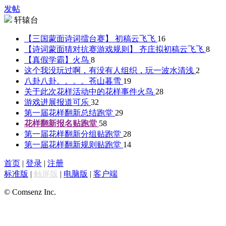
发帖
轩辕台
【三国蒙面诗词擂台赛】 初稿
云飞飞
16
【诗词蒙面猜对抗赛游戏规则】 齐庄拟初稿
云飞飞
8
【真假学霸】
火鸟
8
这个我没玩过啊，有没有人组织，玩一波
水清浅
2
八卦八卦。。。。
苍山暮雪
19
关于此次花样活动中的花样事件
火鸟
28
游戏进展报道
可乐
32
第一届花样翻新总结
跑堂
29
花样翻新报名贴
跑堂
58
第一届花样翻新分组贴
跑堂
28
第一届花样翻新规则贴
跑堂
14
首页
|
登录
|
注册
标准版
|
触屏版
|
电脑版
|
客户端
© Comsenz Inc.