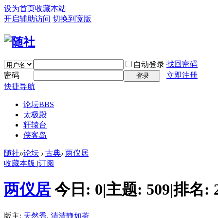
设为首页
收藏本站
开启辅助访问
切换到宽版
找回密码
自动登录
密码
立即注册
登录
快捷导航
论坛
BBS
太极殿
轩辕台
侠客岛
随社
»
论坛
›
古典
›
两仪居
收藏本版
|
订阅
两仪居
今日:
0
|
主题:
509
|
排名:
版主:
天然秀
,
清清静如茶