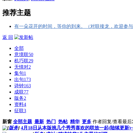
推荐主题
有一朵花开的时间，等你的到来。（对联接龙，欢迎参与
返 回
全部
意境联
50
机巧联
29
无情对
2
集句
1
出句
173
诗钟
163
成联
77
版务
2
资料
4
征联
3
新窗
全部主题
最新
热门
热帖
精华
更多
作者
回复/查看
最后
[
版务
]
4月18日从本版挑几个秀秀喜欢的联放一起(陆续更新)~