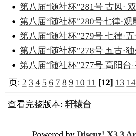
第八届“随社杯”281号 古风·
第八届“随社杯”280号七律·观
第八届“随社杯”279号 七律
第八届“随社杯”278号 五古·
第八届“随社杯”277号 高阳台
页:
2
3
4
5
6
7
8
9
10
11
[12]
13
14
查看完整版本:
轩辕台
Powered by
Discuz! X3.3 Ar