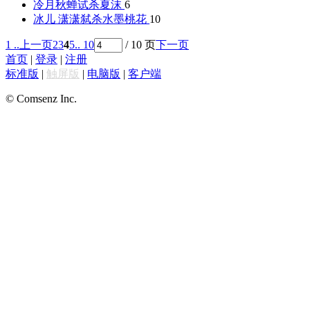
冷月秋蝉试杀
夏沫
6
冰儿 潇潇弑杀
水墨桃花
10
1 ..
上一页
2
3
4
5
.. 10
/ 10 页
下一页
首页
|
登录
|
注册
标准版
|
触屏版
|
电脑版
|
客户端
© Comsenz Inc.