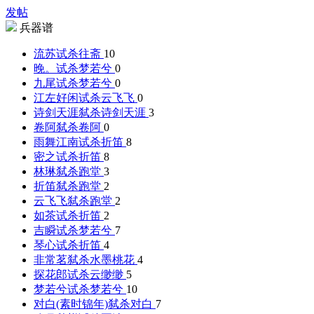
发帖
兵器谱
流苏试杀
往斋
10
晚。试杀
梦若兮
0
九尾试杀
梦若兮
0
江左好闲试杀
云飞飞
0
诗剑天涯弑杀
诗剑天涯
3
卷阿弑杀
卷阿
0
雨舞江南试杀
折笛
8
密之试杀
折笛
8
林琳弑杀
跑堂
3
折笛弑杀
跑堂
2
云飞飞弑杀
跑堂
2
如茶试杀
折笛
2
吉瞬试杀
梦若兮
7
琴心试杀
折笛
4
非常茗弑杀
水墨桃花
4
探花郎试杀
云缈缈
5
梦若兮试杀
梦若兮
10
对白(素时锦年)弑杀
对白
7