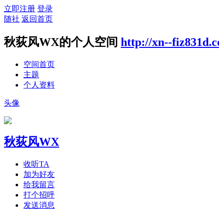
立即注册
登录
随社
返回首页
秋荻风WX的个人空间
http://xn--fiz831d.
空间首页
主题
个人资料
头像
秋荻风WX
收听TA
加为好友
给我留言
打个招呼
发送消息