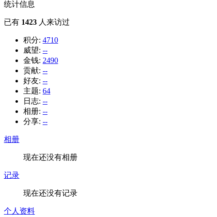
统计信息
已有
1423
人来访过
积分:
4710
威望:
--
金钱:
2490
贡献:
--
好友:
--
主题:
64
日志:
--
相册:
--
分享:
--
相册
现在还没有相册
记录
现在还没有记录
个人资料