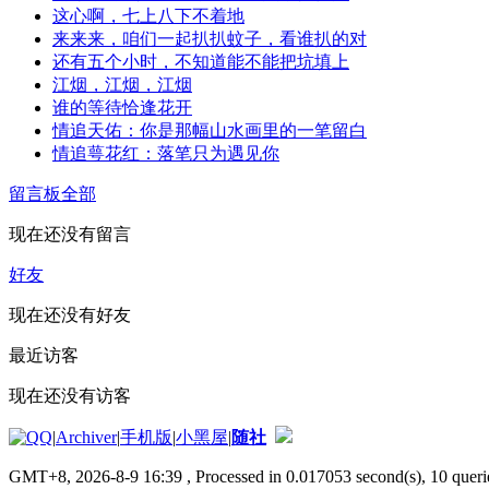
这心啊，七上八下不着地
来来来，咱们一起扒扒蚊子，看谁扒的对
还有五个小时，不知道能不能把坑填上
江烟，江烟，江烟
谁的等待恰逢花开
情追天佑：你是那幅山水画里的一笔留白
情追萼花红：落笔只为遇见你
留言板
全部
现在还没有留言
好友
现在还没有好友
最近访客
现在还没有访客
|
Archiver
|
手机版
|
小黑屋
|
随社
GMT+8, 2026-8-9 16:39
, Processed in 0.017053 second(s), 10 querie