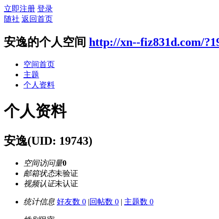
立即注册
登录
随社
返回首页
安逸的个人空间
http://xn--fiz831d.com/?1
空间首页
主题
个人资料
个人资料
安逸
(UID: 19743)
空间访问量
0
邮箱状态
未验证
视频认证
未认证
统计信息
好友数 0
|
回帖数 0
|
主题数 0