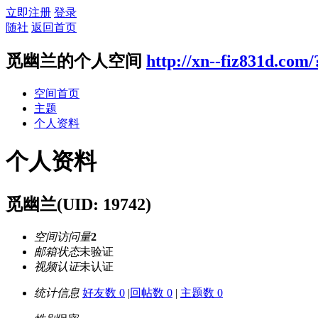
立即注册
登录
随社
返回首页
觅幽兰的个人空间
http://xn--fiz831d.com
空间首页
主题
个人资料
个人资料
觅幽兰
(UID: 19742)
空间访问量
2
邮箱状态
未验证
视频认证
未认证
统计信息
好友数 0
|
回帖数 0
|
主题数 0