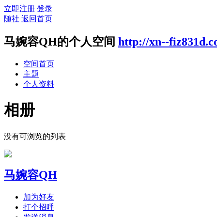
立即注册
登录
随社
返回首页
马婉容QH的个人空间
http://xn--fiz831d.
空间首页
主题
个人资料
相册
没有可浏览的列表
马婉容QH
加为好友
打个招呼