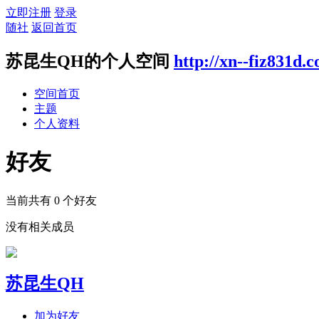
立即注册
登录
随社
返回首页
苏昆生QH的个人空间
http://xn--fiz831d.
空间首页
主题
个人资料
好友
当前共有
0
个好友
没有相关成员
苏昆生QH
加为好友