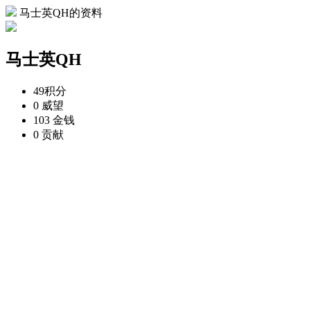
马士英QH的资料
马士英QH
49
积分
0
威望
103
金钱
0
贡献