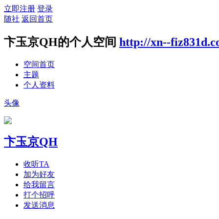
立即注册
登录
随社
返回首页
卞玉京QH的个人空间
http://xn--fiz831d.
空间首页
主题
个人资料
头像
卞玉京QH
收听TA
加为好友
给我留言
打个招呼
发送消息