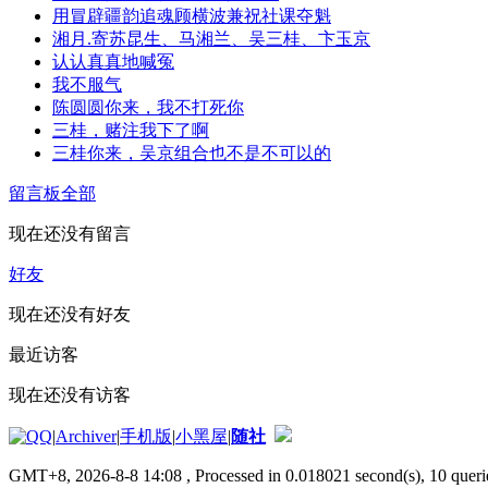
用冒辟疆韵追魂顾横波兼祝社课夺魁
湘月.寄苏昆生、马湘兰、吴三桂、卞玉京
认认真真地喊冤
我不服气
陈圆圆你来，我不打死你
三桂，赌注我下了啊
三桂你来，吴京组合也不是不可以的
留言板
全部
现在还没有留言
好友
现在还没有好友
最近访客
现在还没有访客
|
Archiver
|
手机版
|
小黑屋
|
随社
GMT+8, 2026-8-8 14:08
, Processed in 0.018021 second(s), 10 querie