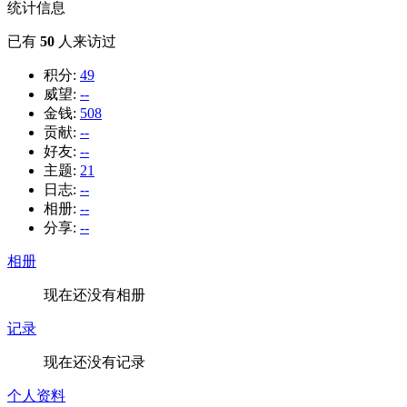
统计信息
已有
50
人来访过
积分:
49
威望:
--
金钱:
508
贡献:
--
好友:
--
主题:
21
日志:
--
相册:
--
分享:
--
相册
现在还没有相册
记录
现在还没有记录
个人资料