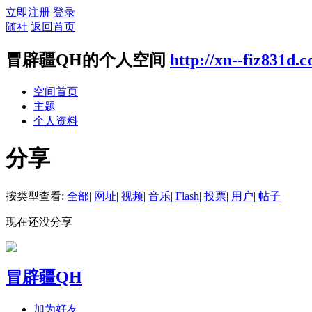
立即注册
登录
随社
返回首页
冒辟疆QH的个人空间
http://xn--fiz831d.
空间首页
主题
个人资料
分享
按类型查看:
全部
|
网址
|
视频
|
音乐
|
Flash
|
投票
|
用户
|
帖子
现在还没分享
冒辟疆QH
加为好友