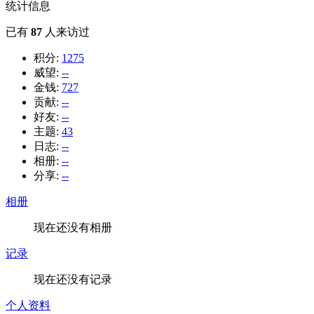
统计信息
已有
87
人来访过
积分:
1275
威望:
--
金钱:
727
贡献:
--
好友:
--
主题:
43
日志:
--
相册:
--
分享:
--
相册
现在还没有相册
记录
现在还没有记录
个人资料