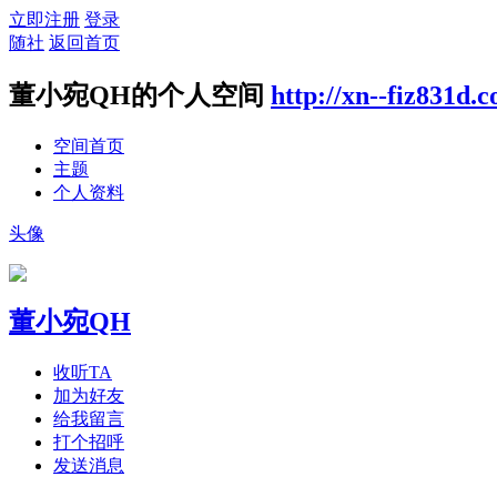
立即注册
登录
随社
返回首页
董小宛QH的个人空间
http://xn--fiz831d.
空间首页
主题
个人资料
头像
董小宛QH
收听TA
加为好友
给我留言
打个招呼
发送消息