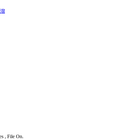
溜
s , File On.