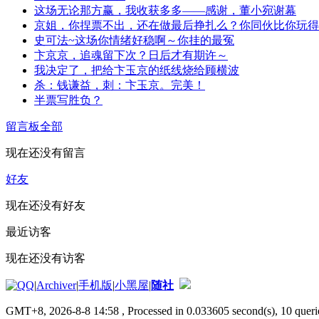
这场无论那方赢，我收获多多——感谢，董小宛谢幕
京姐，你捏票不出，还在做最后挣扎么？你同伙比你玩得
史可法~这场你情绪好稳啊～你挂的最冤
卞京京，追魂留下次？日后才有期许～
我决定了，把给卞玉京的纸线烧给顾横波
杀：钱谦益，刺：卞玉京。完美！
半票写胜负？
留言板
全部
现在还没有留言
好友
现在还没有好友
最近访客
现在还没有访客
|
Archiver
|
手机版
|
小黑屋
|
随社
GMT+8, 2026-8-8 14:58
, Processed in 0.033605 second(s), 10 querie