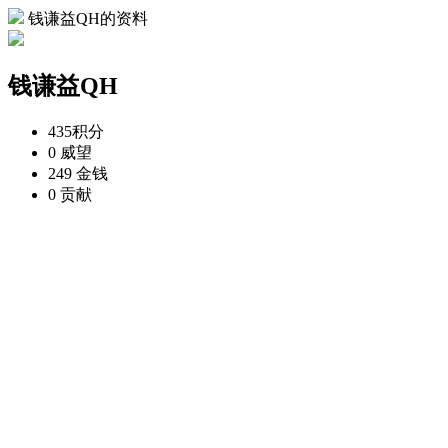
钱谦益QH的资料
钱谦益QH
435
积分
0
威望
249
金钱
0
贡献