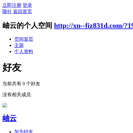
立即注册
登录
随社
返回首页
岫云的个人空间
http://xn--fiz831d.com/?1
空间首页
主题
个人资料
好友
当前共有
0
个好友
没有相关成员
岫云
加为好友