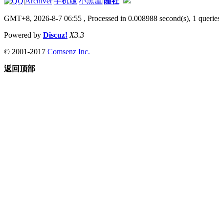
|
Archiver
|
手机版
|
小黑屋
|
随社
GMT+8, 2026-8-7 06:55
, Processed in 0.008988 second(s), 1 queries
Powered by
Discuz!
X3.3
© 2001-2017
Comsenz Inc.
返回顶部