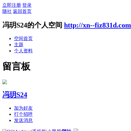
立即注册
登录
随社
返回首页
冯玥S24的个人空间
http://xn--fiz831d.co
空间首页
主题
个人资料
留言板
冯玥S24
加为好友
打个招呼
发送消息