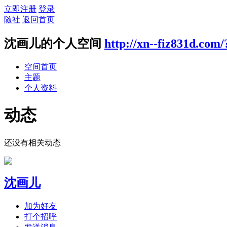
立即注册
登录
随社
返回首页
沈画儿的个人空间
http://xn--fiz831d.com
空间首页
主题
个人资料
动态
还没有相关动态
沈画儿
加为好友
打个招呼