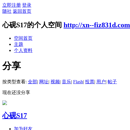
立即注册
登录
随社
返回首页
心砚S17的个人空间
http://xn--fiz831d.co
空间首页
主题
个人资料
分享
按类型查看:
全部
|
网址
|
视频
|
音乐
|
Flash
|
投票
|
用户
|
帖子
现在还没分享
心砚S17
加为好友