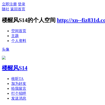
立即注册
登录
随社
返回首页
楼醒风S14的个人空间
http://xn--fiz831d.
空间首页
主题
个人资料
头像
楼醒风S14
收听TA
加为好友
给我留言
打个招呼
发送消息