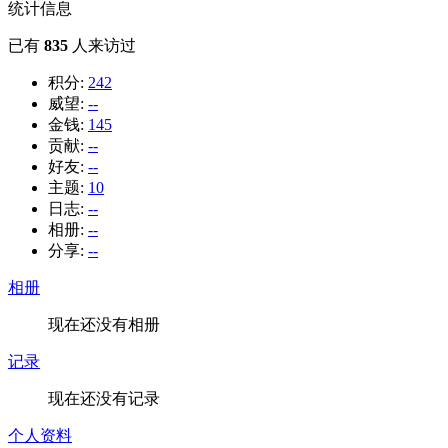
统计信息
已有
835
人来访过
积分:
242
威望:
--
金钱:
145
贡献:
--
好友:
--
主题:
10
日志:
--
相册:
--
分享:
--
相册
现在还没有相册
记录
现在还没有记录
个人资料