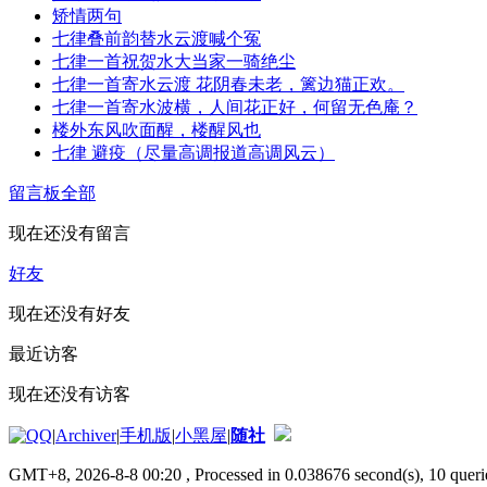
矫情两句
七律叠前韵替水云渡喊个冤
七律一首祝贺水大当家一骑绝尘
七律一首寄水云渡 花阴春未老，篱边猫正欢。
七律一首寄水波横，人间花正好，何留无色庵？
楼外东风吹面醒，楼醒风也
七律 避疫（尽量高调报道高调风云）
留言板
全部
现在还没有留言
好友
现在还没有好友
最近访客
现在还没有访客
|
Archiver
|
手机版
|
小黑屋
|
随社
GMT+8, 2026-8-8 00:20
, Processed in 0.038676 second(s), 10 querie