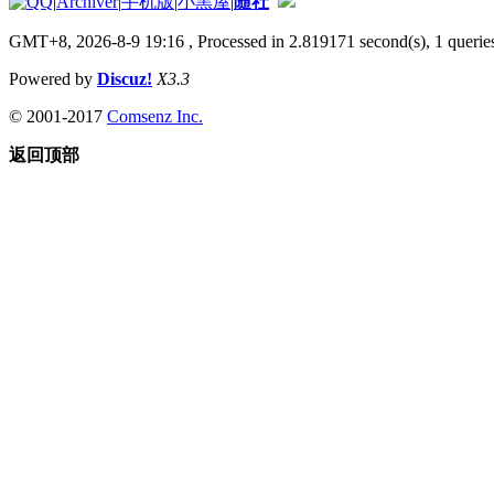
|
Archiver
|
手机版
|
小黑屋
|
随社
GMT+8, 2026-8-9 19:16
, Processed in 2.819171 second(s), 1 queries
Powered by
Discuz!
X3.3
© 2001-2017
Comsenz Inc.
返回顶部