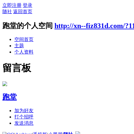
立即注册
登录
随社
返回首页
跑堂的个人空间
http://xn--fiz831d.com/?1
空间首页
主题
个人资料
留言板
跑堂
加为好友
打个招呼
发送消息