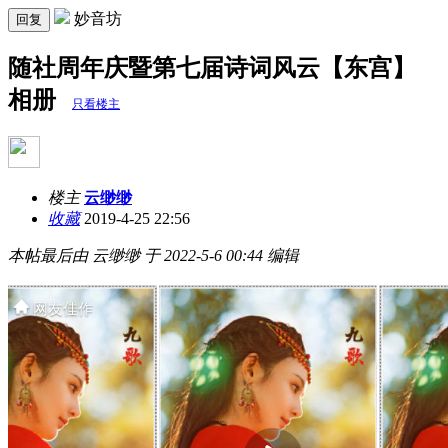
妙音坊
回复
随社周年庆暨第七届诗词风云【东宫】
相册
只看楼主
楼主
云缈缈
收藏
2019-4-25 22:56
本帖最后由 云缈缈 于 2022-5-6 00:44 编辑