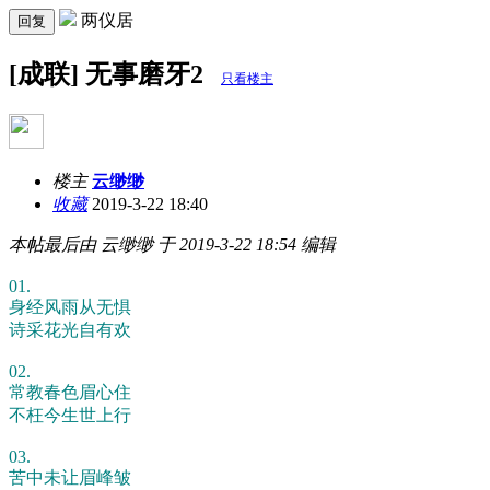
两仪居
回复
[成联] 无事磨牙2
只看楼主
楼主
云缈缈
收藏
2019-3-22 18:40
本帖最后由 云缈缈 于 2019-3-22 18:54 编辑
01.
身经风雨从无惧
诗采花光自有欢
02.
常教春色眉心住
不枉今生世上行
03.
苦中未让眉峰皱