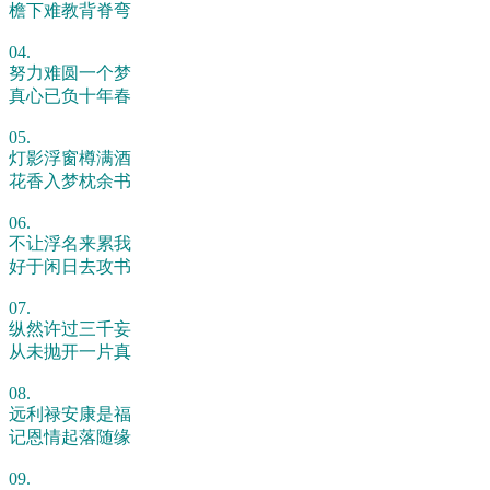
檐下难教背脊弯
04.
努力难圆一个梦
真心已负十年春
05.
灯影浮窗樽满酒
花香入梦枕余书
06.
不让浮名来累我
好于闲日去攻书
07.
纵然许过三千妄
从未抛开一片真
08.
远利禄安康是福
记恩情起落随缘
09.