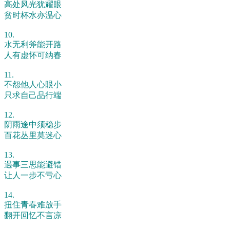
高处风光犹耀眼
贫时杯水亦温心
10.
水无利斧能开路
人有虚怀可纳春
11.
不怨他人心眼小
只求自己品行端
12.
阴雨途中须稳步
百花丛里莫迷心
13.
遇事三思能避错
让人一步不亏心
14.
扭住青春难放手
翻开回忆不言凉