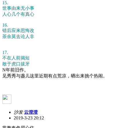
15.
世事由来无小事
人心几个有真心
16.
错后应来思悔改
茶余莫去论人非
17.
不在人前揭短
敢于虎口拔牙
N年前旧作。
见秀秀与盏儿这里近期有点荒凉，晒出来挑个热闹。
沙发
云澄澄
2019-3-23 20:12
常教春色眉心住