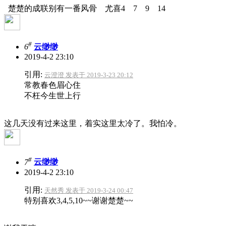
楚楚的成联别有一番风骨 尤喜4 7 9 14
#
6
云缈缈
2019-4-2 23:10
引用:
云澄澄 发表于 2019-3-23 20:12
常教春色眉心住
不枉今生世上行
这几天没有过来这里，着实这里太冷了。我怕冷。
#
7
云缈缈
2019-4-2 23:10
引用:
天然秀 发表于 2019-3-24 00:47
特别喜欢3,4,5,10~~谢谢楚楚~~