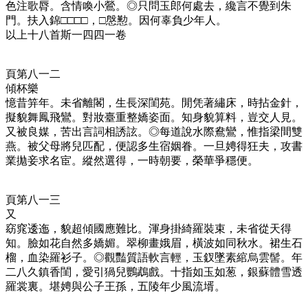
色注歌脣。含情喚小鶯。◎
只問玉郎何處去，纔言不覺到朱
門。扶入錦□□□□，□慇懃。因何辜負少年人。
以上十八首斯一四四一卷
頁第八一二
傾杯樂
憶昔笄年。未省離閣，生長深閨苑。閒凭著繡床，時拈金針，
擬貌舞鳳飛鸞。對妝臺重整嬌姿面。知身貌算料，豈交人見。
又被良媒，苦出言詞相誘詃。◎
每道說水際鴦鸞，惟指梁間雙
燕。被父母將兒匹配，便認多生宿姻眷。一旦娉得狂夫，攻書
業拋妾求名宦。縱然選得，一時朝要，榮華爭穩便。
頁第八一三
又
窈窕逶迤，貌超傾國應難比。渾身掛綺羅裝束，未省從天得
知。臉如花自然多嬌媚。翠柳畫娥眉，橫波如同秋水。裙生石
榴，血染羅衫子。◎
觀豔質語軟言輕，玉釵墜素綰烏雲髻。年
二八久鎮香閨，愛引猧兒鸚鵡戲。十指如玉如葱，銀蘇體雪透
羅裳裏。堪娉與公子王孫，五陵年少風流壻。