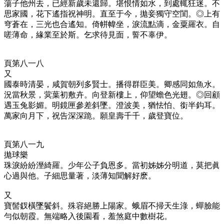
蕩子他州去，已經新歲未還歸。堪恨情如水，到處輒狂迷。不
思家國，花下遙指祝神明。直至于今，拋妾獨守空閨。◎
上有
穹蒼在，三光也合遙知。倚帡幃坐，淚流點滴，金粟羅衣。自
嗟薄命，緣業至於斯。乞求待見面，誓不辜伊。
頁第八一八
又
國泰時清晏，咸賀朝列多賢士。播得群臣美。卿感同如魚水。
況當秋景，蓂葉初敷卉。向登新樓上，仰望蟾色光翅。◎
回顧
遇玉兔影媚。明鏡匣參差斜墜。澄波美，猶怯怕、銜半鈎耳。
萬家向月下，祝告深深跪。願皇壽千千，歲登寶位。
頁第八一九
拋球樂
珠淚紛紛溼綺羅。少年公子負恩多。當初姊姊分明道，莫把眞
心過與他。子細思量著，淡薄知聞解好麽。
又
寶髻釵橫墜鬢斜。殊容絕勝上陽家。蛾眉不掃天生淥，蟬臉能
勻似朝霞。無端略入後園看，羞煞庭中數樹花。