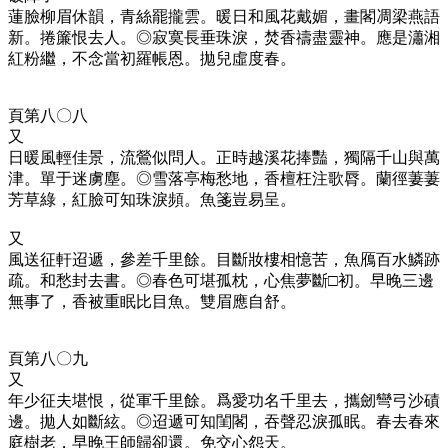
蓮臉柳眉休韻，青絲罷攏雲。暖日和風花戴媚，畫閣凋梁燕語
新。捲簾恨去人。◎
寂寞長垂珠淚，焚香禱盡靈神。應是瀟湘
紅粉繼，不念當初羅帳恩。拋兒虛度春。
頁第八〇八
又
日暖風輕佳景，流鶯似問人。正時越溪花捧豔，獨隔千山與萬
津。單于迷虜塵。◎
雪落亭梅愁地，香檀枉注歌脣。蘭徑萋萋
芳草綠，紅臉可知珠淚頻。魚箋豈易呈。
又
風送征軒迢遞，參差千里餘。目斷妝樓相憶苦，魚鴈百水鱗跡
疏。和愁封去書。◎
春色可堪孤枕，心焦夢斷□初。早晚三邊
無事了，香被重眠比目魚。雙眉應自舒。
頁第八〇九
又
年少征夫堪恨，從軍千里餘。爲愛功名千里去，攜劒彎弓沙磧
邊。拋人如斷絃。◎
迢遞可知閨閣，吞聲忍淚孤眠。春去春來
庭樹老，早晚王師歸卻還。免交心怨天。