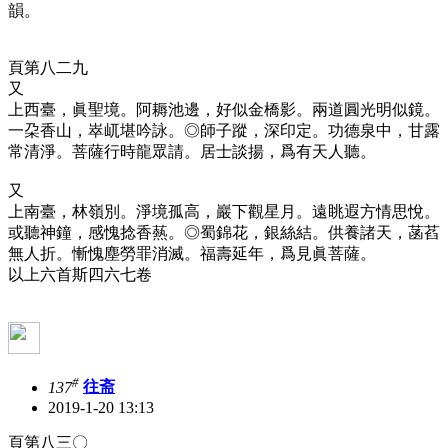
韻。
頁第八二九
又
上西臺，眞聖境。阿耨池邊，好似金橋影。兩道圓光明似鏡。
一朶香山，崒屼堪吟詠。◎師子蹤，深印定。功德泉中，甘露
常清淨。菩薩行時龍眾請。居士談揚，爲有天人聽。
又
上南臺，林嶺別。淨境孤高，巖下觀星月。遠眺遐方情思悅。
或聽神鐘，感愧捻香爇。◎蜀錦花，銀絲結。供養諸天，菡萏
無人折。慚愧塵勞罪消滅。福壽延年，爲見眞菩薩。
以上六首斯四六七卷
#
137
往斋
2019-1-20 13:13
頁第八三〇