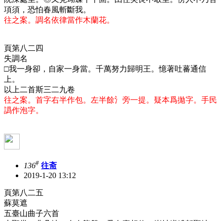
項須，恐怕春風斬斷我。
往之案。調名依律當作木蘭花。
頁第八二四
失調名
□我一身卻，自家一身當。千萬努力歸明王。憶著吐蕃通信
上。
以上二首斯三二九卷
往之案。首字右半作包。左半餘氵旁一提。疑本爲拋字。手民
譌作泡字。
#
136
往斋
2019-1-20 13:12
頁第八二五
蘇莫遮
五臺山曲子六首