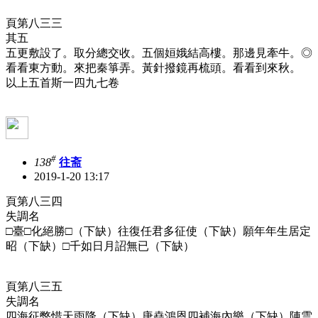
頁第八三三
其五
五更敷設了。取分總交收。五個姮娥結高樓。那邊見牽牛。◎
看看東方動。來把秦箏弄。黃針撥鏡再梳頭。看看到來秋。
以上五首斯一四九七卷
#
138
往斋
2019-1-20 13:17
頁第八三四
失調名
□臺□化絕勝□（下缺）往復任君多征使（下缺）願年年生居定
昭（下缺）□千如日月詔無已（下缺）
頁第八三五
失調名
四海征弊惜天雨降（下缺）唐堯鴻恩四補海內樂（下缺）陣雲