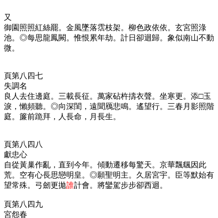
又
御園照照紅絲罷。金風墜落霑枝架。柳色政依依。玄宮照淥
池。◎每思龍鳳闕。惟恨累年劫。計日卻迴歸。象似南山不動
微。
頁第八四七
失調名
良人去住邊庭。三載長征。萬家砧杵擣衣聲。坐寒更。添□玉
淚，懶頻聽。◎向深閨，遠聞鴈悲鳴。遙望行。三春月影照階
庭。簾前跪拜，人長命，月長生。
頁第八四八
獻忠心
自從黃巢作亂，直到今年。傾動遷移每驚天。京華飄颻因此
荒。空有心長思戀明皇。◎願聖明主。久居宮宇。臣等默始有
望常殊。弓劒更拋
誰
計會。將鑾駕步步卻西迴。
頁第八四九
宮怨春