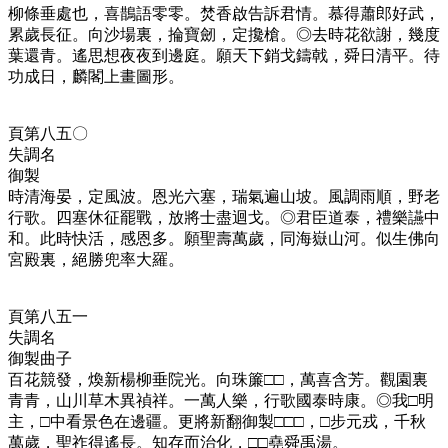
柳條垂處也，喜鵲語零零。焚香啟告訴君情。慕得蕭郎好武，
累歲長征。向沙場裏，掄寶劒，定攙槍。◎去時花欲謝，幾度
葉還青。遙思想夜夜到邊庭。願天下銷戈鑄戟，舜日清平。待
功成日，麟閣上畫圖形。
頁第八五〇
失調名
御製
時清海晏，定風波。恩光六塞，瑞氣遍山坡。風調雨順，野老
行歌。四塞休征罷戰，放將士盡迴戈。◎君臣道泰，禮樂讌中
和。此時快活，感恩多。願聖壽萬歲，同海嶽山河。似生佛向
宮殿裏，絕勝兜率大羅。
頁第八五一
失調名
御製曲子
百花競發，煥新楊柳垂院光。向珠簾□□，萬喜含芳。觀園裏
青青，山川草木異禎祥。一萬人樂，行歌國泰時康。◎我□明
主，□中看景色在邊疆。更將新翻御製□□□，□步元戎，千秋
萬歲，聖祚得遙長。知存而治化，□□堯舜禹湯。