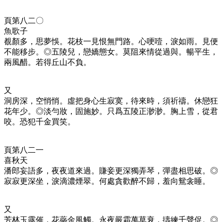
頁第八二〇
魚歌子
覩顏多，思夢悞。花枝一見恨無門路。心哽噎，淚如雨。見便
不能移步。◎
五陵兒，戀嬌態女。莫阻來情從過與。暢平生，
兩風醋。若得丘山不負。
又
洞房深，空悄悄。虛把身心生寂寞，待來時，須祈禱。休戀狂
花年少。◎
淡勻妝，固施妙。只爲五陵正渺渺。胸上雪，從君
咬。恐犯千金買笑。
頁第八二一
喜秋天
潘郎妄語多，夜夜道來過。賺妾更深獨弄琴，彈盡相思破。◎
寂寂更深坐，淚滴濃煙翠。何處貪歡醉不歸，羞向鴛衾睡。
又
芳林玉露催，花蘂金風觸。永夜嚴霜萬草衰，擣練千聲促。◎