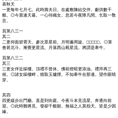
喜秋天
一更每年七月七。此時壽夫日。在處敷陳結交伴。獻供數千
般。◎今晨連天暮。一心待織女。忽若今夜降凡間。乞取一敎
言。
頁第八三一
其二
二更仰面碧霄天。參次眾星前。月明遍周旋。□□□□□。◎算
會甚北斗。漸覺更星流。月落西山覢星流。將謂是牽牛。
頁第八三二
其三
三更女伴近綵樓。頂禮不曾休。佛前燈暗更添油。禮拜再三
候。◎諸女綵樓畔，燒取玉爐煙。不知牽牛在那邊。望作眼睛
穿。
其四
四更緩步出門廳。直是到街庭。今夜斗末見流星。奔逐向前
迎。◎此時難將見。發卻千般願。無福之人莫怨天。皆是少因
緣。