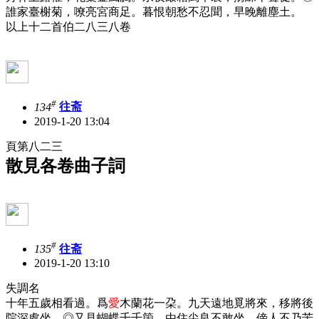
誰家臺榭菊，嘹亮宮商足。暮恨朝愁不忍聞，早晚離塵土。
以上十二首伯二八三八卷
#
134
往斋
2019-1-20 13:04
頁第八二三
散見各卷曲子詞
#
135
往斋
2019-1-20 13:10
失調名
十年五歲相看過。爲
愛
木蘭花一朶。九天遠地覓將來，移將後
院深處坐。◎又見蝴蝶千千箇。由住尖良不敢坐。傍人不乃苦