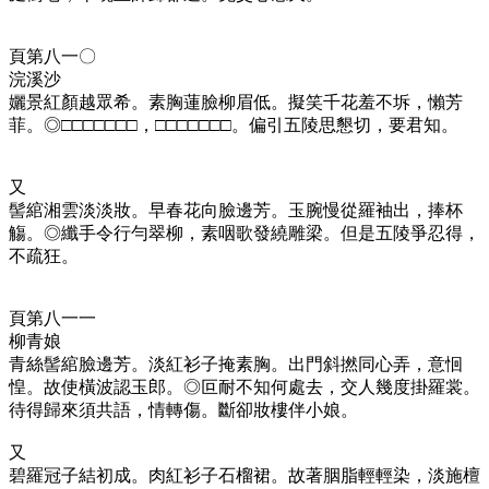
頁第八一〇
浣溪沙
孋景紅顏越眾希。素胸蓮臉柳眉低。擬笑千花羞不坼，懶芳
菲。◎
□□□□□□□，□□□□□□□。偏引五陵思懇切，要君知。
又
髻綰湘雲淡淡妝。早春花向臉邊芳。玉腕慢從羅袖出，捧杯
觴。◎
纖手令行勻翠柳，素咽歌發繞雕梁。但是五陵爭忍得，
不疏狂。
頁第八一一
柳青娘
青絲髻綰臉邊芳。淡紅衫子掩素胸。出門斜撚同心弄，意恛
惶。故使橫波認玉郎。◎
叵耐不知何處去，交人幾度掛羅裳。
待得歸來須共語，情轉傷。斷卻妝樓伴小娘。
又
碧羅冠子結初成。肉紅衫子石榴裙。故著胭脂輕輕染，淡施檀