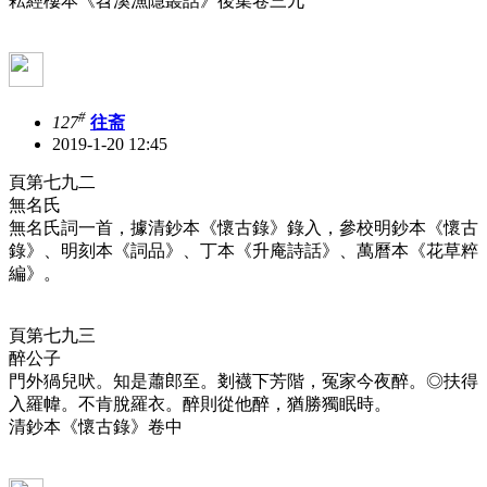
耘經樓本《苕溪漁隱叢話》後集卷三九
#
127
往斋
2019-1-20 12:45
頁第七九二
無名氏
無名氏詞一首，據清鈔本《懷古錄》錄入，參校明鈔本《懷古
錄》、明刻本《詞品》、丁本《升庵詩話》、萬曆本《花草粹
編》。
頁第七九三
醉公子
門外猧兒吠。知是蕭郎至。剗襪下芳階，冤家今夜醉。◎扶得
入羅幃。不肯脫羅衣。醉則從他醉，猶勝獨眠時。
清鈔本《懷古錄》卷中