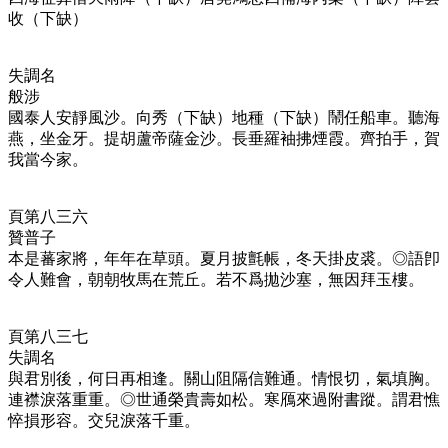
收（下缺）
失調名
般涉
國泰人安靜風沙。向秀（下缺）地種（下缺）鬧任船車。聽海
燕，坐金牙。提胡蘆帝薩金沙。長垂羅袖拂煙霞。齊拍手，賀
我當今家。
頁第八三六
贊普子
本是蕃家將，年年在草頭。夏月披氈帳，冬天掛皮裘。◎語卽
令人難會，朝朝牧馬在荒丘。若不爲拋沙塞，無因拜玉樓。
頁第八三七
失調名
與君別後，何日再相逢。關山阻隔信難通。情恨切，氣填胸。
連襟淚落重重。◎世通榮貴壽如松。寒鴈來過附書蹤。謂君憔
悴損形容。交兒淚落千重。