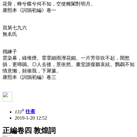
花骨，蜂兮蝶兮何不知，空使雕闌對明月。
康熙本《詞鵠初編》卷一
頁第七九六
無名氏
搗練子
雲染幕，綠堆煙。霏霏細雨溼花鈿。一片芳菲吹不起，閒愁
損，更啼鵑。◎人去後，景依然。畫堂誰復聽哀絃。鸚鵡不知
情意懶，頻催我，下犀簾。
康熙本《詞鵠初編》卷三
#
131
往斋
2019-1-20 12:52
正編卷四 敦煌詞