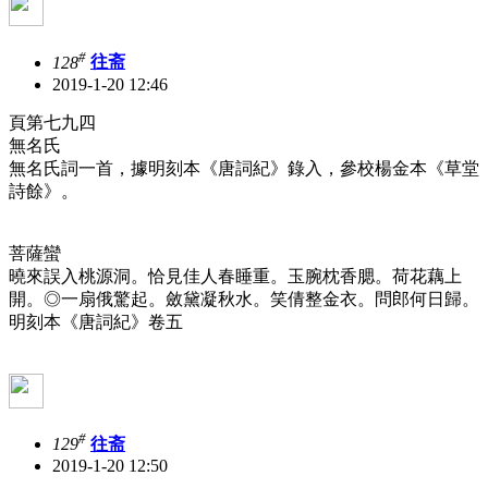
#
128
往斋
2019-1-20 12:46
頁第七九四
無名氏
無名氏詞一首，據明刻本《唐詞紀》錄入，參校楊金本《草堂
詩餘》。
菩薩蠻
曉來誤入桃源洞。恰見佳人春睡重。玉腕枕香腮。荷花藕上
開。◎一扇俄驚起。斂黛凝秋水。笑倩整金衣。問郎何日歸。
明刻本《唐詞紀》卷五
#
129
往斋
2019-1-20 12:50