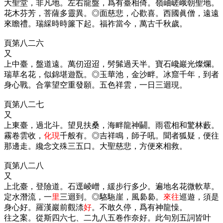
大聖堂，非凡地。左右龍盤，爲有臺相倚。嶺岫嵯峨朝聖地。
花木芬芳，菩薩多靈異。◎面慈悲，心歡喜。西國眞僧，遠遠
來瞻禮。瑞綵時時簾下起。福祚當今，萬古千秋歲。
頁第八二六
又
上中臺，盤道遠。萬仞迢迢，髣髴過天半。寶石巉巖光燦爛。
瑞草名花，似錦堪遊翫。◎玉華池，金沙畔。冰窟千年，到者
身心戰。合掌望空重發願。五色祥雲，一日三迴現。
頁第八二七
又
上東臺，過北斗。望見扶桑，海畔龍神鬭。雨雹相和驚林藪。
霧卷雲收，
化現
千般有。◎吉祥鳴，師子吼。聞者狐疑，便往
那邊走。纔念文殊三五口。大聖慈悲，方便來相救。
頁第八二八
又
上北臺，登險道。石逕崚嶒，緩步行多少。遍地名花微軟草。
定水潛流，一
里
三迴到。◎駱駞崖，風裊裊。
來往
巡遊，須是
身心好。羅漢巖前觀渿
好
。不敢久停，爲有神龍懆。
往之案。從斯四六七、二九八五卷作奈好。此句別五詞皆叶