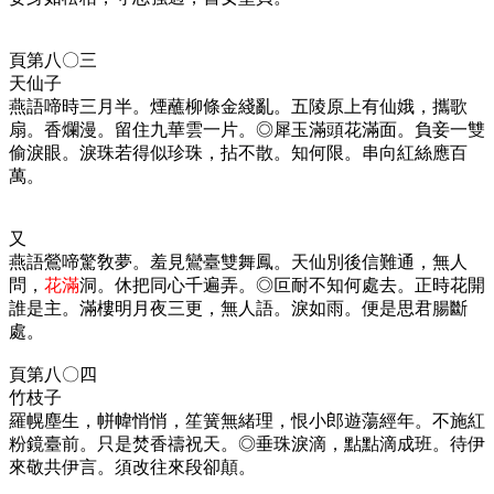
頁第八〇三
天仙子
燕語啼時三月半。煙蘸柳條金綫亂。五陵原上有仙娥，攜歌
扇。香爛漫。留住九華雲一片。◎
犀玉滿頭花滿面。負妾一雙
偷淚眼。淚珠若得似珍珠，拈不散。知何限。串向紅絲應百
萬。
又
燕語鶯啼驚敎夢。羞見鸞臺雙舞鳳。天仙別後信難通，無人
問，
花滿
洞。休把同心千遍弄。◎
叵耐不知何處去。正時花開
誰是主。滿樓明月夜三更，無人語。淚如雨。便是思君腸斷
處。
頁第八〇四
竹枝子
羅幌塵生，帡幃悄悄，笙簧無緒理，恨小郎遊蕩經年。不施紅
粉鏡臺前。只是焚香禱祝天。◎
垂珠淚滴，點點滴成班。待伊
來敬共伊言。須改往來段卻顛。