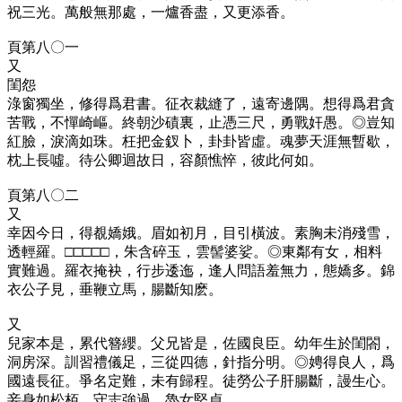
祝三光。萬般無那處，一爐香盡，又更添香。
頁第八〇一
又
閨怨
淥窗獨坐，修得爲君書。征衣裁縫了，遠寄邊隅。想得爲君貪
苦戰，不憚崎嶇。終朝沙磧裏，止憑三尺，勇戰奸愚。◎
豈知
紅臉，淚滴如珠。枉把金釵卜，卦卦皆虛。魂夢天涯無暫歇，
枕上長噓。待公卿迴故日，容顏憔悴，彼此何如。
頁第八〇二
又
幸因今日，得覩嬌娥。眉如初月，目引橫波。素胸未消殘雪，
透輕羅。□□□□□，朱含碎玉，雲髻婆娑。◎
東鄰有女，相料
實難過。羅衣掩袂，行步逶迤，逢人問語羞無力，態嬌多。錦
衣公子見，垂鞭立馬，腸斷知麽。
又
兒家本是，累代簪纓。父兄皆是，佐國良臣。幼年生於閨閤，
洞房深。訓習禮儀足，三從四德，針指分明。◎
娉得良人，爲
國遠長征。爭名定難，未有歸程。徒勞公子肝腸斷，謾生心。
妾身如松栢，守志強過，魯女堅貞。