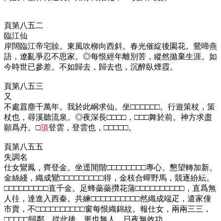
頁第八五二
臨江仙
岸闊臨江帝宅賒。東風吹柳向西斜。春光催綻後園花。鶯啼燕
語，遼亂爭忍不思家。◎每恨經年離別苦，縱然拋棄生涯。如
今時世已參差。不如歸去，歸去也，沉醉臥煙霞。
頁第八五三
又
不處囂塵千萬年。我於此峒求仙。坐□□□□□□。行遊策杖，策
杖也，尋溪聽流泉。◎夜深長□□□□，□□□舞於前。神方求盡
願爲丹。□
須
登雲，登雲也，□□□□□。
頁第八五五
失調名
仕女鸞鳳，齊登金。坐逕閒階□□□□□□□□專心。懇望轉加新。
金絲綫，織成鸞□□□□□□□□□得，金枝合蟬野馬，競逐紛紜。
□□□□□□□□□直千金。足蜂蘂蘂攢花蒲□□□□□□□□□□，直爲無
人往，達進入西秦。共練□□□□□□□□□□然織成端疋，遣家僮
市賣，不□□□□□□□□□□窗每恨織錦紋。報仕女，兩兩三三，
□□□□□歸鄰。從此後，更也無人，日夜無效功。