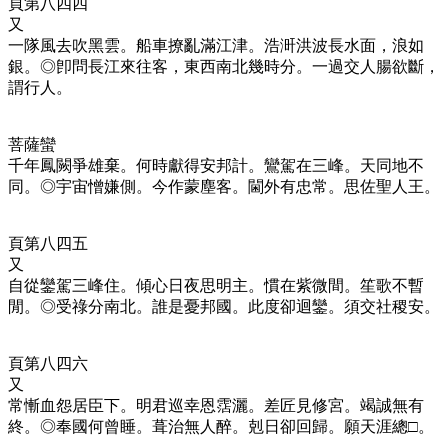
頁第八四四
又
一隊風去吹黑雲。船車撩亂滿江津。浩涆洪波長水面，浪如
銀。◎卽問長江來往客，東西南北幾時分。一過交人腸欲斷，
謂行人。
菩薩蠻
千年鳳闕爭雄棄。何時獻得安邦計。鸞駕在三峰。天同地不
同。◎宇宙憎嫌側。今作蒙塵客。閫外有忠常。思佐聖人王。
頁第八四五
又
自從鑾駕三峰住。傾心日夜思明主。慣在紫微間。笙歌不暫
閒。◎受祿分南北。誰是憂邦國。此度卻迴鑾。須交社稷安。
頁第八四六
又
常慚血怨居臣下。明君巡幸恩霑灑。差匠見修宮。竭誠無有
終。◎奉國何曾睡。葺治無人醉。剋日卻回歸。願天涯總□。