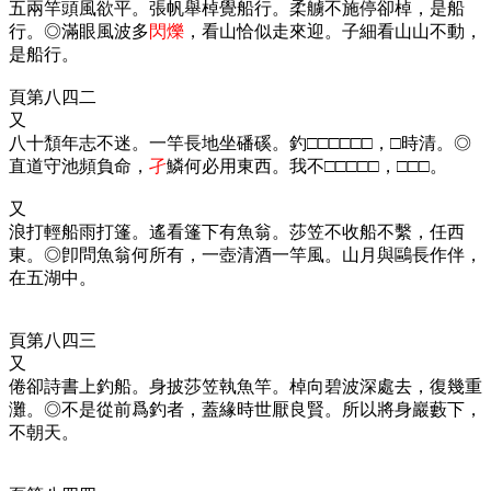
五兩竿頭風欲平。張帆舉棹覺船行。柔艣不施停卻棹，是船
行。◎滿眼風波多
閃爍
，看山恰似走來迎。子細看山山不動，
是船行。
頁第八四二
又
八十頹年志不迷。一竿長地坐磻磎。釣□□□□□□，□時清。◎
直道守池頻負命，
孑
鱗何必用東西。我不□□□□□，□□□。
又
浪打輕船雨打篷。遙看篷下有魚翁。莎笠不收船不繫，任西
東。◎卽問魚翁何所有，一壺清酒一竿風。山月與鷗長作伴，
在五湖中。
頁第八四三
又
倦卻詩書上釣船。身披莎笠執魚竿。棹向碧波深處去，復幾重
灘。◎不是從前爲釣者，蓋緣時世厭良賢。所以將身巖藪下，
不朝天。