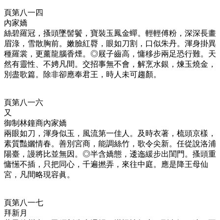
頁第八一四
內家嬌
絲碧羅冠，搔頭墜髻鬢，寶裝玉鳳金蟬。輕輕傅粉，深深長畫
眉淥，雪散胸前。嫩臉紅脣，眼如刀割，口似朱丹。渾身掛異
種羅裳，更薰龍腦香煙。◎
屐子齒高，慵移步兩足恐行難。天
然有靈性、不娉凡間。交招事無不會，解烹水銀，煉玉燒金，
別盡歌篇。除非卻應奉君王，時人未可趨顏。
頁第八一六
又
御制林鐘商內家嬌
兩眼如刀，渾身似玉，風流第一佳人。及時衣著，梳頭京樣，
素質豔孋情春。善別宮商，能調絲竹，歌令尖新。任從說洛浦
陽臺，謾將比並無因。◎
半含嬌態，逶迤緩步出閨門。搔頭重
慵憽不插，只把同心，千遍撚弄，來往中庭。應是降王母仙
宮，凡間略現容眞。
頁第八一七
拜新月