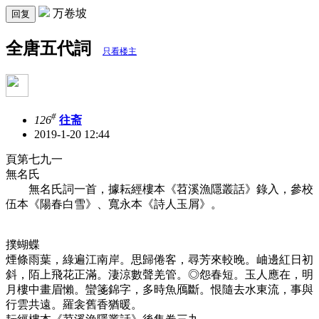
万卷坡
回复
全唐五代詞
只看楼主
#
126
往斋
2019-1-20 12:44
頁第七九一
無名氏
無名氏詞一首，據耘經樓本《苕溪漁隱叢話》錄入，參校
伍本《陽春白雪》、寬永本《詩人玉屑》。
撲蝴蝶
煙條雨葉，綠遍江南岸。思歸倦客，尋芳來較晚。岫邊紅日初
斜，陌上飛花正滿。淒涼數聲羌管。◎怨春短。玉人應在，明
月樓中畫眉懶。蠻箋錦字，多時魚鴈斷。恨隨去水東流，事與
行雲共遠。羅衾舊香猶暖。