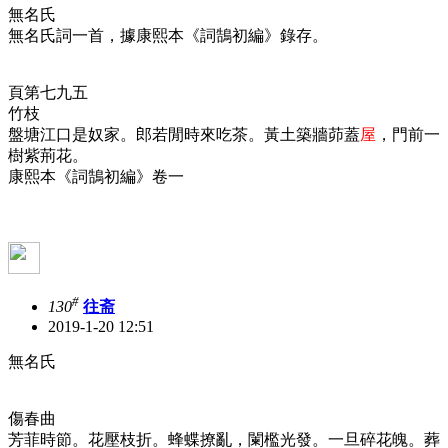
無名氏
無名氏詞一首，據康熙本《詞鵠初編》錄存。
頁第七九五
竹枝
盤塘江口是奴家。郎若閒時來吃茶。黃土築牆茆蓋
屋
，門前一
樹紫荊花。
康熙本《詞鵠初編》卷一
#
130
往斋
2019-1-20 12:51
無名氏
傷春曲
芳菲時節。花壓枝折。蜂蝶撩亂，闌檻光發。一旦碎花魄。葬