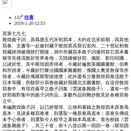
#
132
往斋
2019-1-20 12:53
頁第七九七
敦煌曲子詞，原爲唐五代宋初寫本，大約在北宋前期，與其他
寫卷、文書等一起被封藏于敦煌莫高窟石室內。二十世紀初敦
煌藏經洞被偶然打開後，洞中所藏寫本曲子詞連同其它寫本書
籍等先後流散於世界各地，又陸續被抄寫、攝影、影印回國，
公諸於世。其中斯坦因所得者，今藏於倫敦英國圖書館；伯希
和所得者，今藏於巴黎法國國家圖書館；俄國人奧里敦保等所
得者，今藏於俄羅斯聖彼德堡；此外還有少量敦煌寫卷流散于
日本等國，所餘部分寫卷收藏於我國北京圖書館。在這些敦煌
寫卷中，有現存最早之曲子詞集《雲謠集雜曲子》，還有一些
抄寫相對集中的曲子詞作品，多數作品則雜抄散見於各種寫卷
之中。
本編敦煌曲子詞，以已經發現、公佈和著錄之敦煌寫本原卷爲
底本；見諸多種寫卷者，則選取一種原卷爲底本；原卷失傳或
未予公佈者，則選取今人較早之著錄本爲底本。首先校錄《雲
謠集雜曲子》，共三十首，前十八首以斯一四四一卷（斯坦因