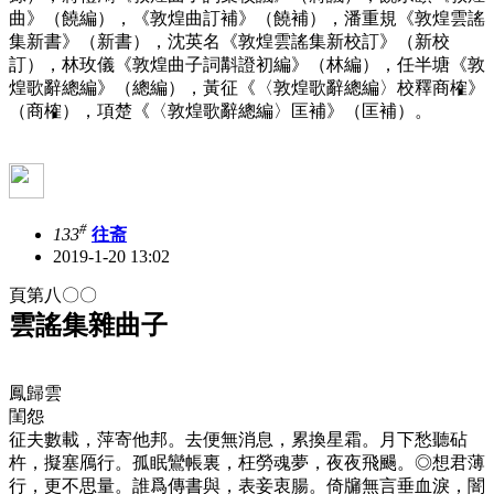
曲》（饒編），《敦煌曲訂補》（饒補），潘重規《敦煌雲謠
集新書》（新書），沈英名《敦煌雲謠集新校訂》（新校
訂），林玫儀《敦煌曲子詞斠證初編》（林編），任半塘《敦
煌歌辭總編》（總編），黃征《〈敦煌歌辭總編〉校釋商榷》
（商榷），項楚《〈敦煌歌辭總編〉匡補》（匡補）。
#
133
往斋
2019-1-20 13:02
頁第八〇〇
雲謠集雜曲子
鳳歸雲
閨怨
征夫數載，萍寄他邦。去便無消息，累換星霜。月下愁聽砧
杵，擬塞鴈行。孤眠鸞帳裏，枉勞魂夢，夜夜飛颺。◎
想君薄
行，更不思量。誰爲傳書與，表妾衷腸。倚牖無言垂血淚，闇