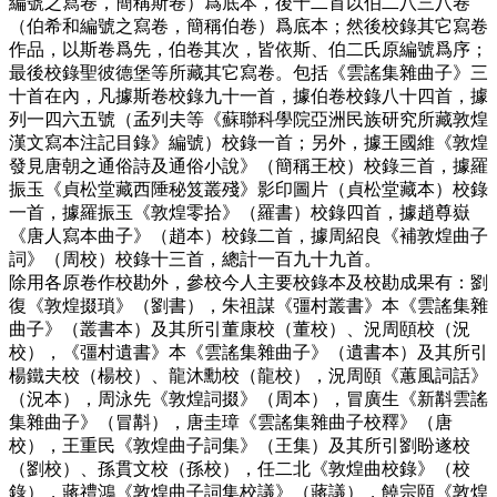
編號之寫卷，簡稱斯卷）爲底本，後十二首以伯二八三八卷
（伯希和編號之寫卷，簡稱伯卷）爲底本；然後校錄其它寫卷
作品，以斯卷爲先，伯卷其次，皆依斯、伯二氏原編號爲序；
最後校錄聖彼德堡等所藏其它寫卷。包括《雲謠集雜曲子》三
十首在內，凡據斯卷校錄九十一首，據伯卷校錄八十四首，據
列一四六五號（孟列夫等《蘇聯科學院亞洲民族研究所藏敦煌
漢文寫本注記目錄》編號）校錄一首；另外，據王國維《敦煌
發見唐朝之通俗詩及通俗小說》（簡稱王校）校錄三首，據羅
振玉《貞松堂藏西陲秘笈叢殘》影印圖片（貞松堂藏本）校錄
一首，據羅振玉《敦煌零拾》（羅書）校錄四首，據趙尊嶽
《唐人寫本曲子》（趙本）校錄二首，據周紹良《補敦煌曲子
詞》（周校）校錄十三首，總計一百九十九首。
除用各原卷作校勘外，參校今人主要校錄本及校勘成果有：劉
復《敦煌掇瑣》（劉書），朱祖謀《彊村叢書》本《雲謠集雜
曲子》（叢書本）及其所引董康校（董校）、況周頤校（況
校），《彊村遺書》本《雲謠集雜曲子》（遺書本）及其所引
楊鐵夫校（楊校）、龍沐勳校（龍校），況周頤《蕙風詞話》
（況本），周泳先《敦煌詞掇》（周本），冒廣生《新斠雲謠
集雜曲子》（冒斠），唐圭璋《雲謠集雜曲子校釋》（唐
校），王重民《敦煌曲子詞集》（王集）及其所引劉盼遂校
（劉校）、孫貫文校（孫校），任二北《敦煌曲校錄》（校
錄），蔣禮鴻《敦煌曲子詞集校議》（蔣議），饒宗頤《敦煌