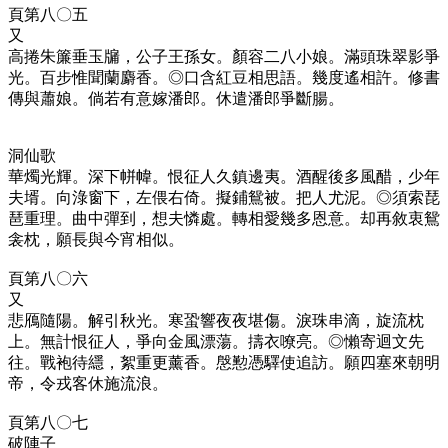
頁第八〇五
又
高捲朱簾垂玉牖，公子王孫女。顏容二八小娘。滿頭珠翠影爭
光。百步惟聞蘭麝香。◎
口含紅豆相思語。幾度遙相許。修書
傳與蕭娘。倘若有意嫁潘郎。休遣潘郎爭斷腸。
洞仙歌
華燭光輝。深下帡幃。恨征人久鎮邊夷。酒醒後多風醋，少年
夫壻。向淥窗下，左偎右倚。擬鋪鴛被。把人尤泥。◎
須索琵
琶重理。曲中彈到，想夫憐處。轉相愛幾多恩意。却再敘衷鴛
衾枕，願長與今宵相似。
頁第八〇六
又
悲鴈隨陽。解引秋光。寒蛩響夜夜堪傷。淚珠串滴，旋流枕
上。無計恨征人，爭向金風漂蕩。擣衣嘹亮。◎
懶寄迴文先
往。戰袍待䌥，絮重更薰香。慇懃憑驛使追訪。願四塞來朝明
帝，令戎客休施流浪。
頁第八〇七
破陣子