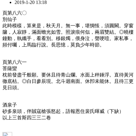
2019-1-20 13:18
頁第八六〇
別仙子
此時模樣，算來是，秋天月。無一事，堪惆悵，須圓闕。穿窗
牖，人寂靜，滿面蟾光如雪。照淚痕何似，兩眉雙結。◎曉樓
鐘動，執纖手，看看別。移銀燭，偎身泣，聲哽噎。家私事，
頻付囑，上馬臨行說。長思憶，莫負少年時節。
頁第八六一
菩薩蠻
枕前發盡千般願。要休且待青山爛。水面上秤錘浮。直待黃河
徹底枯。◎白日參辰現。北斗迴南面。休卽未能休。且待三更
見日頭。
酒泉子
砂多泉頭，伴賊寇槍張怒起，語報恩住裴氏暉威（下缺）
以上三首斯四三三二卷