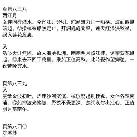
頁第八三八
西江月
女伴同尋煙水。今宵江月分明。舵頭無力別一船橫。波面微風
暗起。◎撥棹乘船無定止。拜詞處處聞聲。連天紅浪浸秋星。
誤入蓼花叢裏。
又
浩渺天涯無際。旅人船薄孤洲。團團明月照江樓。遠望荻花風
起。◎東去不回千萬里。乘船正值高秋。此時變作望鄉愁。一
夜苦吟雲水。
頁第八三九
又
雲散金波初吐。煙迷沙渚沉沉。棹歌驚起亂棲禽。女伴各歸南
浦。◎船押波光搖艣。野歡不覺更深。楚詞哀怨出江心。正值
明月當南午。
頁第八四〇
浣溪沙