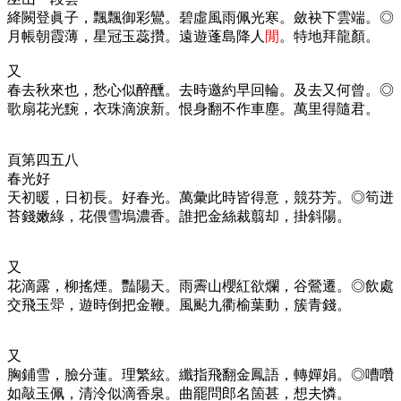
絳闕登眞子，飄飄御彩鸞。碧虛風雨佩光寒。斂袂下雲端。◎
月帳朝霞薄，星冠玉蕊攢。遠遊蓬島降人
閒
。特地拜龍顏。
又
春去秋來也，愁心似醉醺。去時邀約早回輪。及去又何曾。◎
歌扇花光黦，衣珠滴淚新。恨身翻不作車塵。萬里得隨君。
頁第四五八
春光好
天初暖，日初長。好春光。萬彙此時皆得意，競芬芳。◎筍迸
苔錢嫩綠，花偎雪塢濃香。誰把金絲裁翦却，掛斜陽。
又
花滴露，柳搖煙。豔陽天。雨霽山櫻紅欲爛，谷鶯遷。◎飲處
交飛玉斝，遊時倒把金鞭。風颭九衢榆葉動，簇青錢。
又
胸鋪雪，臉分蓮。理繁絃。纖指飛翻金鳳語，轉嬋娟。◎嘈囋
如敲玉佩，清泠似滴香泉。曲罷問郎名箇甚，想夫憐。