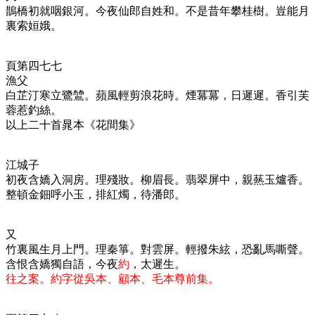
鵲橋初就咽銀河。今夜仙郎自姓和。不是昔年攀桂樹。豈能月
裏索姮娥。
頁第四七七
漁父
白芷汀寒立鷺鷥。蘋風輕剪浪花時。煙冪冪，日遲遲。香引芙
蓉惹釣絲。
以上二十首晁本《花間集》
江城子
初夜含嬌入洞房。理殘妝。柳眉長。翡翠屏中，親爇玉爐香。
整頓金鈿呼小玉，排紅燭，待潘郎。
又
竹裏風生月上門。理秦箏。對雲屏。輕撥朱絃，恐亂馬嘶聲。
含恨含嬌獨自語，今夜
約
，太遲生。
往之案。約字從吳本、顧本、毛本尊前集。