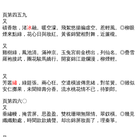
頁第四五九
又
磧香散，渚
冰
融。暖空濛。飛絮悠揚徧虛空。惹輕風。◎柳眼
煙來點綠，花心日與妝紅。黃雀錦鸞相對舞，近簾櫳。
又
雞樹綠，鳳池清。滿神京。玉兔宮前金榜出，列仙名。◎疊雪
羅袍接武，團花駿馬嬌行。開宴錦江遊爛漫，柳煙輕。
又
芳叢
繡
，綠筵張。兩心狂。空遣橫波傳意緒，對笙簧。◎雖似
安仁擲果，未聞韓壽分香。流水桃花情不已，待劉郎。
頁第四六〇
又
垂繡幔，掩雲屏。思盈盈。雙枕珊瑚無限情。翠釵橫。◎幾見
纖纖動處，時聞款款嬌聲。却出錦屏妝面了，理秦箏。