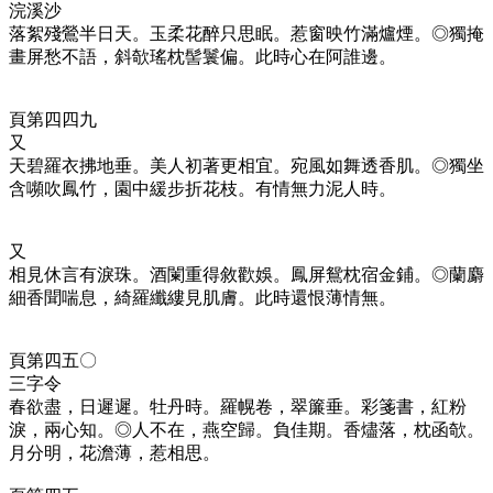
浣溪沙
落絮殘鶯半日天。玉柔花醉只思眠。惹窗映竹滿爐煙。◎獨掩
畫屏愁不語，斜欹瑤枕髻鬟偏。此時心在阿誰邊。
頁第四四九
又
天碧羅衣拂地垂。美人初著更相宜。宛風如舞透香肌。◎獨坐
含嚬吹鳳竹，園中緩步折花枝。有情無力泥人時。
又
相見休言有淚珠。酒闌重得敘歡娛。鳳屏鴛枕宿金鋪。◎蘭麝
細香聞喘息，綺羅纖縷見肌膚。此時還恨薄情無。
頁第四五〇
三字令
春欲盡，日遲遲。牡丹時。羅幌卷，翠簾垂。彩箋書，紅粉
淚，兩心知。◎人不在，燕空歸。負佳期。香燼落，枕函欹。
月分明，花澹薄，惹相思。