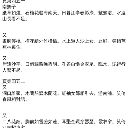
頁第四五一
南鄉子
嫩草如煙。石榴花發海南天。日暮江亭春影淥。鴛鴦浴。水遠
山長看不足。
又
畫舸停橈。槿花籬外竹橫橋。水上遊人沙上女。迴顧。笑指芭
蕉林裹住。
又
岸遠沙平。日斜歸路晚霞明。孔雀自憐金翠尾。臨水。認得行
人驚不起。
頁第四五二
又
洞口誰家。木蘭船繫木蘭花。紅袖女郎相引去。游南浦。笑倚
春風相對語。
又
二八花鈿。胸前如雪臉如蓮。耳墜金鐶穿瑟瑟。霞衣窄。笑倚
江頭招遠客。