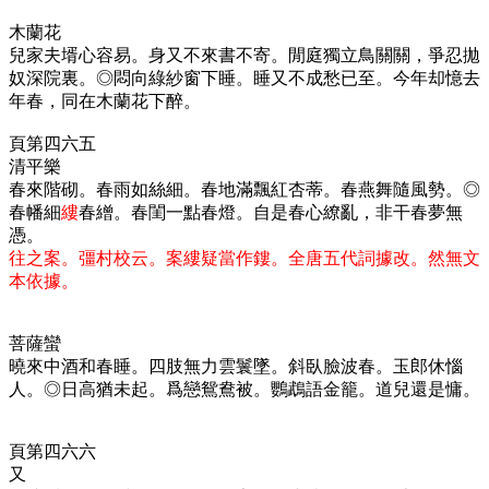
木蘭花
兒家夫壻心容易。身又不來書不寄。閒庭獨立鳥關關，爭忍拋
奴深院裏。◎悶向綠紗窗下睡。睡又不成愁已至。今年却憶去
年春，同在木蘭花下醉。
頁第四六五
清平樂
春來階砌。春雨如絲細。春地滿飄紅杏蒂。春燕舞隨風勢。◎
春幡細
縷
春繒。春閨一點春燈。自是春心繚亂，非干春夢無
憑。
往之案。彊村校云。案縷疑當作鏤。全唐五代詞據改。然無文
本依據。
菩薩蠻
曉來中酒和春睡。四肢無力雲鬟墜。斜臥臉波春。玉郎休惱
人。◎日高猶未起。爲戀鴛鴦被。鸚鵡語金籠。道兒還是慵。
頁第四六六
又