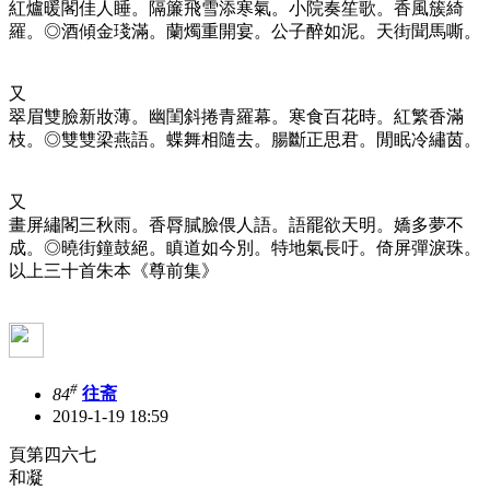
紅爐暖閣佳人睡。隔簾飛雪添寒氣。小院奏笙歌。香風簇綺
羅。◎酒傾金琖滿。蘭燭重開宴。公子醉如泥。天街聞馬嘶。
又
翠眉雙臉新妝薄。幽閨斜捲青羅幕。寒食百花時。紅繁香滿
枝。◎雙雙梁燕語。蝶舞相隨去。腸斷正思君。閒眠冷繡茵。
又
畫屏繡閣三秋雨。香脣膩臉偎人語。語罷欲天明。嬌多夢不
成。◎曉街鐘鼓絕。瞋道如今別。特地氣長吁。倚屏彈淚珠。
以上三十首朱本《尊前集》
#
84
往斋
2019-1-19 18:59
頁第四六七
和凝