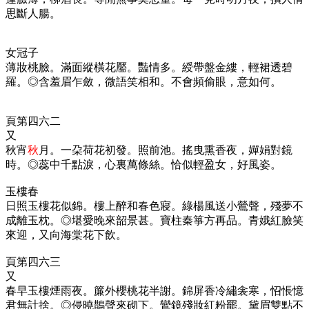
思斷人腸。
女冠子
薄妝桃臉。滿面縱橫花靨。豔情多。綬帶盤金縷，輕裙透碧
羅。◎含羞眉乍斂，微語笑相和。不會頻偷眼，意如何。
頁第四六二
又
秋宵
秋
月。一朶荷花初發。照前池。搖曳熏香夜，嬋娟對鏡
時。◎蕊中千點淚，心裏萬條絲。恰似輕盈女，好風姿。
玉樓春
日照玉樓花似錦。樓上醉和春色寢。綠楊風送小鶯聲，殘夢不
成離玉枕。◎堪愛晚來韶景甚。寶柱秦箏方再品。青娥紅臉笑
來迎，又向海棠花下飲。
頁第四六三
又
春早玉樓煙雨夜。簾外櫻桃花半謝。錦屏香冷繡衾寒，怊悵憶
君無計捨。◎侵曉鵲聲來砌下。鸞鏡殘妝紅粉罷。黛眉雙點不