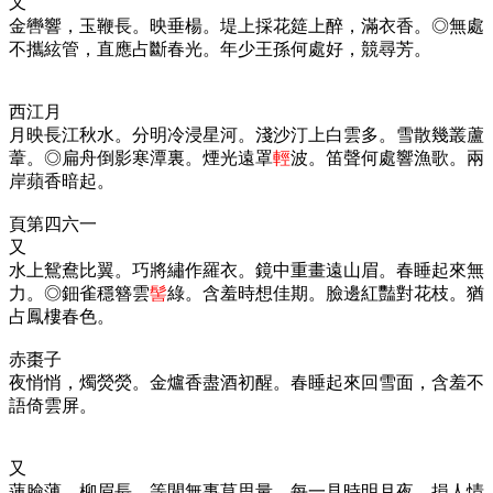
又
金轡響，玉鞭長。映垂楊。堤上採花筵上醉，滿衣香。◎無處
不攜絃管，直應占斷春光。年少王孫何處好，競尋芳。
西江月
月映長江秋水。分明冷浸星河。淺沙汀上白雲多。雪散幾叢蘆
葦。◎扁舟倒影寒潭裏。煙光遠罩
輕
波。笛聲何處響漁歌。兩
岸蘋香暗起。
頁第四六一
又
水上鴛鴦比翼。巧將繡作羅衣。鏡中重畫遠山眉。春睡起來無
力。◎鈿雀穩簪雲
髻
綠。含羞時想佳期。臉邊紅豔對花枝。猶
占鳳樓春色。
赤棗子
夜悄悄，燭熒熒。金爐香盡酒初醒。春睡起來回雪面，含羞不
語倚雲屏。
又
蓮臉薄，柳眉長。等閒無事莫思量。每一見時明月夜，損人情