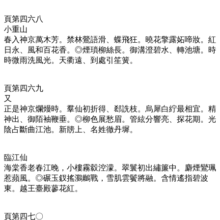
頁第四六八
小重山
春入神京萬木芳。禁林鶯語滑、蝶飛狂。曉花擎露妬啼妝。紅
日永、風和百花香。◎煙瑣柳絲長。御溝澄碧水、轉池塘。時
時微雨洗風光。天衢遠、到處引笙簧。
頁第四六九
又
正是神京爛熳時。羣仙初折得、郄詵枝。烏犀白紵最相宜。精
神出、御陌袖鞭垂。◎柳色展愁眉。管絃分響亮、探花期。光
陰占斷曲江池。新牓上、名姓徹丹墀。
臨江仙
海棠香老春江晚，小樓霧縠涳濛。翠鬟初出繡簾中。麝煙鸞珮
惹蘋風。◎碾玉釵搖鸂鶒戰，雪肌雲鬢將融。含情遙指碧波
東。越王臺殿蓼花紅。
頁第四七〇