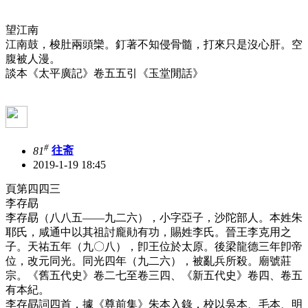
望江南
江南鼓，梭肚兩頭欒。釘著不知侵骨髓，打來只是沒心肝。空
腹被人漫。
談本《太平廣記》卷五五引《玉堂閒話》
#
81
往斋
2019-1-19 18:45
頁第四四三
李存勗
李存勗（八八五——九二六），小字亞子，沙陀部人。本姓朱
耶氏，咸通中以其祖討龐勛有功，賜姓李氏。晉王李克用之
子。天祐五年（九〇八），卽王位於太原。後梁龍德三年卽帝
位，改元同光。同光四年（九二六），被亂兵所殺。廟號莊
宗。《舊五代史》卷二七至卷三四、《新五代史》卷四、卷五
有本紀。
李存勗詞四首，據《尊前集》朱本入錄，校以吳本、毛本、明