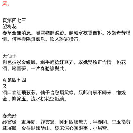
露。
頁第四七三
望梅花
春草全無消息。臘雪猶餘蹤跡。越嶺寒枝香自拆。冷豔奇芳堪
惜。何事壽陽無處覓。吹入誰家橫笛。
天仙子
柳色披衫金縷鳳。纖手輕捻紅豆弄。翠娥雙臉正含情，桃花
洞。瑤臺夢。一片春愁誰與共。
頁第四七四
又
洞口春紅飛蔌蔌。仙子含愁眉黛綠。阮郎何事不歸來，懶燒
金，慵篆玉。流水桃花空斷續。
春光好
紗窗暖，畫屏閒。嚲雲鬟。睡起四肢無力，半春間。◎玉指剪
裁羅勝，金盤點綴酥山。窺宋深心無限事，小眉彎。