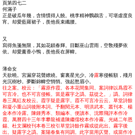
頁第四七二
何滿子
正是破瓜年幾，含情慣得人饒。桃李精神鸚鵡舌，可堪虛度良
宵。却愛藍羅裙子，羨他長束纖腰。
又
寫得魚箋無限，其如花鎖春輝。目斷巫山雲雨，空敎殘夢依
依。却愛薰香小鴨，羨他長在屏幃。
薄命女
天欲曉。宮漏穿花聲繚繞。窗裏星光少。冷
露
寒侵帳額，殘月
光沉樹杪。夢斷錦幃空悄悄。強起愁眉小。
往之案。校云：「
霧原作霞。各本花間集同。案詞律以爲霞不
可言冷。也不可言侵帳。當是霧字之譌。茲從之。
」
譌。詞律
卷三萬紅友校云。霞字疑是露字。霞不可言冷云云。草堂詩餘
和凝小重山詞後附本詞。予翻閱元本、明洪武本、叢刊本、楊
金本作冷露。陳鍾秀本、類編本、便讀本、沈際飛評本作冷
霞。萬曆四十三年李攀龍補遺陳繼儒校本作冷霧。光緒二年恩
錫、杜文瀾校刊本卷三校引草堂詩餘作霧或從此出。霧字後
出。疑露字之譌。案陽春集有同調。此字當用仄聲。或當作冷