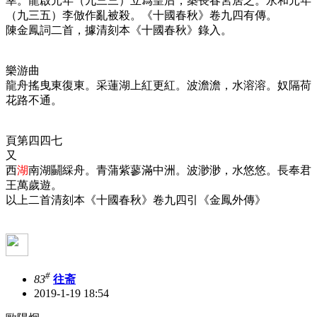
幸。龍啟元年（九三三）立爲皇后，築長春宮居之。永和元年
（九三五）李倣作亂被殺。《十國春秋》卷九四有傳。
陳金鳳詞二首，據清刻本《十國春秋》錄入。
樂游曲
龍舟搖曳東復東。采蓮湖上紅更紅。波澹澹，水溶溶。奴隔荷
花路不通。
頁第四四七
又
西
湖
南湖鬭綵舟。青蒲紫蓼滿中洲。波渺渺，水悠悠。長奉君
王萬歲遊。
以上二首清刻本《十國春秋》卷九四引《金鳳外傳》
#
83
往斋
2019-1-19 18:54