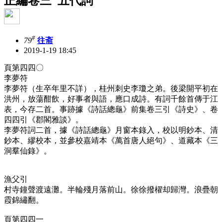
正編卷三 五代詞
#
79
往斋
2019-1-19 18:45
頁第四四〇
李夢符
李夢符（生卒年里不詳），桂州刺史李瓊之弟。後梁開平初在
洪州，放蕩酣飲，好事者與語，應口成詩。有詞千餘首傳于江
表，今存二首。事跡據《詩話總龜》前集卷三引《詩史》、卷
四四引《郡閣雅談》。
李夢符詞二首，據《詩話總龜》月窗本錄入，校以明鈔本、清
鈔本、繆校本，並參校嘉靖本《萬首唐人絕句》、道藏本《三
洞羣仙錄》。
漁父引
村寺鐘聲渡遠灘。半輪殘月落前山。徐徐撥櫂却歸灣。浪疊朝
霞錦繡翻。
頁第四四一