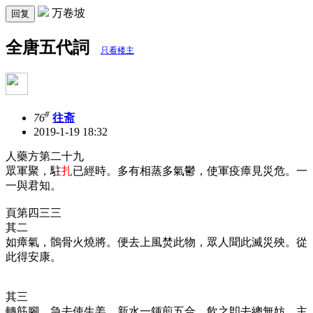
万卷坡
回复
全唐五代詞
只看楼主
#
76
往斋
2019-1-19 18:32
人藥方第二十九
眾軍聚，駐
扎
已經時。多有相蒸多氣鬱，使軍疫瘴見災危。一
一與君知。
頁第四三三
其二
如瘴氣，鶻骨火燒將。便去上風焚此物，眾人聞此滅災殃。從
此得安康。
其三
轉筋腳，急去使生姜。新水一鍾煎五合，飲之卽去總無妨。主