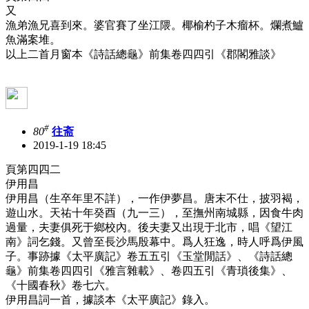
又
漁弟漁兄喜到來。婆官賽了坐江隈。椰榆杓子木瘤杯。爛煮鱸
魚滿案堆。
以上二首月窗本《詩話總龜》前集卷四四引《郡閣雅談》
#
80
往斋
2019-1-19 18:45
頁第四四二
伊用昌
伊用昌（生卒年里不詳），一作伊夢昌。唐末不仕，披羽褐，
遊山水。天祐十年癸酉（九一三），至撫州南城縣，因食牛肉
過量，夫妻俱死于鄉校內。後夫妻又出現于北市，唱《望江
南》詞乞錢。又曾至長沙馬殷幕中。爲人狂逸，時人呼爲伊風
子。事跡據《太平廣記》卷五五引《玉堂閒話》、《詩話總
龜》前集卷四四引《雅言雜載》、卷四五引《青瑣後集》、
《十國春秋》卷七六。
伊用昌詞一首，據談本《太平廣記》錄入。