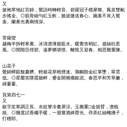
又
披袍窣地紅宮錦，鶯語時轉輕音。碧羅冠子穩犀簪。鳳皇雙颭
步搖金。◎肌骨細勻紅玉軟，臉波微送春心。嬌羞不肯入鴛
衾。蘭膏光裏兩情深。
菩薩蠻
越梅半拆輕寒裏。冰清澹薄籠藍水。暖覺杏梢紅。遊絲狂惹
風。◎閒階莎徑碧。遠夢猶堪惜。離恨又迎春。相思難重陳。
山花子
鶯錦蟬縠馥麝臍。輕裾花草曉煙迷。鸂鶒顫金紅掌墜，翠雲
低。◎星靨笑隈霞臉畔，蹙金開襜襯銀泥。春思半和芳草嫩，
綠萋萋。
頁第四七一
又
銀字笙寒調正長。水紋簟冷畫屏涼。玉腕重□金扼臂，澹梳
妝。◎幾度試香纖手暖，一迴嘗酒絳脣光。佯弄紅絲蠅拂子，
打檀郎。