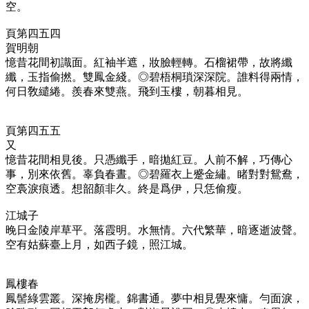
空。
頁第四五四
賀明朝
憶昔花間初識面。紅袖半遮，妝臉輕轉。石榴裙帶，故將纖
纖，玉指偷撚。雙鳳金綫。◎碧梧桐瑣深深院。誰料得兩情，
何日敎繾綣。羨春來雙燕。飛到玉樓，朝暮相見。
頁第四五五
又
憶昔花間相見後。只憑纖手，暗拋紅豆。人前不解，巧傳心
事，別來依舊。辜負春晝。◎碧羅衣上蹙金繡。睹對對鴛鴦，
空裛淚痕透。想韶顏非久。終是爲伊，只恁偷瘦。
江城子
晚日金陵岸草平。落霞明。水無情。六代繁華，暗逐逝波聲。
空有姑蘇臺上月，如西子鏡，照江城。
鳳樓春
鳳髻綠雲叢。深掩房櫳。錦書通。夢中相見覺來慵。勻面淚，