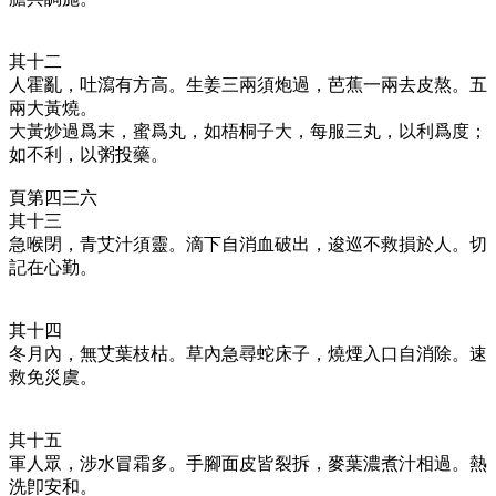
其十二
人霍亂，吐瀉有方高。生姜三兩須炮過，芭蕉一兩去皮熬。五
兩大黃燒。
大黃炒過爲末，蜜爲丸，如梧桐子大，每服三丸，以利爲度；
如不利，以粥投藥。
頁第四三六
其十三
急喉閉，青艾汁須靈。滴下自消血破出，逡巡不救損於人。切
記在心勤。
其十四
冬月內，無艾葉枝枯。草內急尋蛇床子，燒煙入口自消除。速
救免災虞。
其十五
軍人眾，涉水冒霜多。手腳面皮皆裂拆，麥葉濃煮汁相過。熱
洗卽安和。