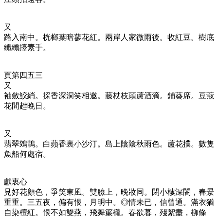
又
路入南中。桄榔葉暗蓼花紅。兩岸人家微雨後。收紅豆。樹底
纖纖擡素手。
頁第四五三
又
袖斂鮫綃。採香深洞笑相邀。藤杖枝頭蘆酒滴。鋪葵席。豆蔻
花間趖晚日。
又
翡翠鵁鶄。白蘋香裏小沙汀。島上陰陰秋雨色。蘆花撲。數隻
魚船何處宿。
獻衷心
見好花顏色，爭笑東風。雙臉上，晚妝同。閉小樓深閤，春景
重重。三五夜，偏有恨，月明中。◎情未已，信曾通。滿衣猶
自染檀紅。恨不如雙燕，飛舞簾櫳。春欲暮，殘絮盡，柳條