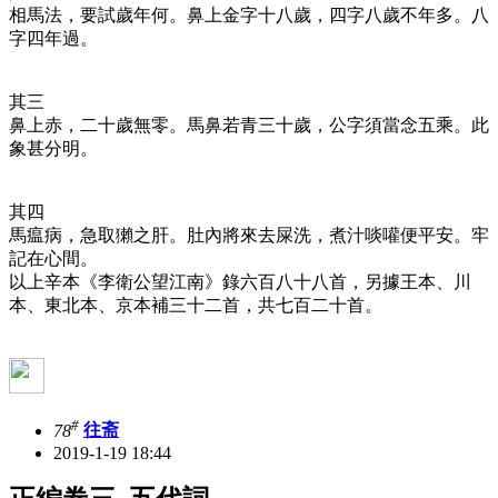
相馬法，要試歲年何。鼻上金字十八歲，四字八歲不年多。八
字四年過。
其三
鼻上赤，二十歲無零。馬鼻若青三十歲，公字須當念五乘。此
象甚分明。
其四
馬瘟病，急取獺之肝。肚內將來去屎洗，煮汁啖嚾便平安。牢
記在心間。
以上辛本《李衛公望江南》錄六百八十八首，另據王本、川
本、東北本、京本補三十二首，共七百二十首。
#
78
往斋
2019-1-19 18:44