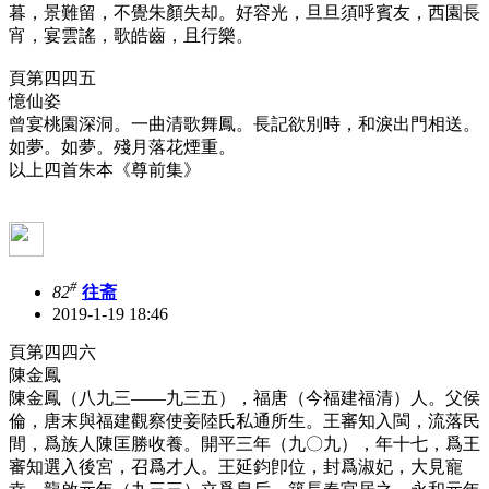
暮，景難留，不覺朱顏失却。好容光，旦旦須呼賓友，西園長
宵，宴雲謠，歌皓齒，且行樂。
頁第四四五
憶仙姿
曾宴桃園深洞。一曲清歌舞鳳。長記欲別時，和淚出門相送。
如夢。如夢。殘月落花煙重。
以上四首朱本《尊前集》
#
82
往斋
2019-1-19 18:46
頁第四四六
陳金鳳
陳金鳳（八九三——九三五），福唐（今福建福清）人。父侯
倫，唐末與福建觀察使妾陸氏私通所生。王審知入閩，流落民
間，爲族人陳匡勝收養。開平三年（九〇九），年十七，爲王
審知選入後宮，召爲才人。王延鈞卽位，封爲淑妃，大見寵