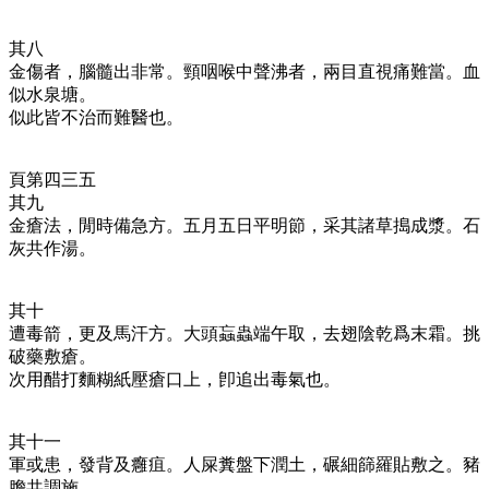
其八
金傷者，腦髓出非常。頸咽喉中聲沸者，兩目直視痛難當。血
似水泉塘。
似此皆不治而難醫也。
頁第四三五
其九
金瘡法，閒時備急方。五月五日平明節，采其諸草搗成漿。石
灰共作湯。
其十
遭毒箭，更及馬汗方。大頭蝱蟲端午取，去翅陰乾爲末霜。挑
破藥敷瘡。
次用醋打麵糊紙壓瘡口上，卽追出毒氣也。
其十一
軍或患，發背及癰疽。人屎糞盤下潤土，碾細篩羅貼敷之。豬
膽共調施。