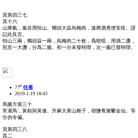
頁第四三七
其十六
山瘴氣，嵐谷用恒山。獨頭大蒜烏梅肉，速將酒煮便安痊。謹
記此良言。
恒山三兩，獨頭蒜一兩，烏梅肉二十枚，爲咬咀，用酒二盞，
煎至一大盞，分爲二服。初一分未發時喫，次一服已發時喫。
#
77
往斋
2019-1-19 18:43
馬藥方第三十
常灌馬，黃栢與黃連。升麻大黃山梔子，胡鹽青黛鬱金仙。等
分勿令偏。
頁第四三八
其二