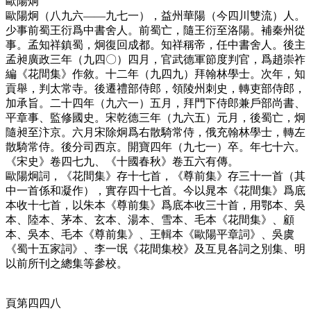
歐陽炯
歐陽炯（八九六——九七一），益州華陽（今四川雙流）人。
少事前蜀王衍爲中書舍人。前蜀亡，隨王衍至洛陽。補秦州從
事。孟知祥鎮蜀，炯復回成都。知祥稱帝，任中書舍人。後主
孟昶廣政三年（九四〇）四月，官武德軍節度判官，爲趙崇祚
編《花間集》作敘。十二年（九四九）拜翰林學士。次年，知
貢舉，判太常寺。後遷禮部侍郎，領陵州刺史，轉吏部侍郎，
加承旨。二十四年（九六一）五月，拜門下侍郎兼戶部尚書、
平章事、監修國史。宋乾德三年（九六五）元月，後蜀亡，炯
隨昶至汴京。六月宋除炯爲右散騎常侍，俄充翰林學士，轉左
散騎常侍。後分司西京。開寶四年（九七一）卒。年七十六。
《宋史》卷四七九、《十國春秋》卷五六有傳。
歐陽炯詞，《花間集》存十七首，《尊前集》存三十一首（其
中一首係和凝作），實存四十七首。今以晁本《花間集》爲底
本收十七首，以朱本《尊前集》爲底本收三十首，用鄂本、吳
本、陸本、茅本、玄本、湯本、雪本、毛本《花間集》、顧
本、吳本、毛本《尊前集》、王輯本《歐陽平章詞》、吳虞
《蜀十五家詞》、李一氓《花間集校》及互見各詞之別集、明
以前所刊之總集等參校。
頁第四四八