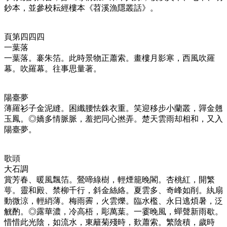
鈔本，並參校耘經樓本《苕溪漁隱叢話》。
頁第四四四
一葉落
一葉落。褰朱箔。此時景物正蕭索。畫樓月影寒，西風吹羅
幕。吹羅幕。往事思量著。
陽臺夢
薄羅衫子金泥縫。困纖腰怯銖衣重。笑迎移步小蘭叢，嚲金翹
玉鳳。◎嬌多情脈脈，羞把同心撚弄。楚天雲雨却相和，又入
陽臺夢。
歌頭
大石調
賞芳春、暖風飄箔。鶯啼綠樹，輕煙籠晚閣。杏桃紅，開繁
萼。靈和殿、禁柳千行，斜金絲絡。夏雲多、奇峰如削。紈扇
動微涼，輕綃薄。梅雨霽，火雲爍。臨水檻、永日逃煩暑，泛
觥酌。◎露華濃，冷高梧，彫萬葉。一霎晚風，蟬聲新雨歇。
惜惜此光陰，如流水，東籬菊殘時，歎蕭索。繁陰積，歲時