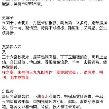
能描，留待玉郎歸日畫。
更漏子
玉闌干，金甃井。月照碧梧桐影。獨自箇，立多時。露華濃溼
衣。◎一向。凝情望。待得不成模樣。雖叵耐，又尋思。怎生
瞋得伊。
頁第四六四
又
三十六宮秋夜永，露華點滴高梧。丁丁玉漏咽銅壺。明月上金
鋪。◎紅綫毯，博山爐。香風暗觸流蘇。羊車一去長青蕪。鏡
塵鸞
綵
孤。
往之案。末句伯三九九四卷作「
塵鏡綵鸞孤
」
。從吳本、明
刊、毛本尊前集。
定風波
暖日閒窗映碧紗。小池
春
水浸晴霞。數樹海棠紅欲盡。爭忍。
玉閨深掩過年華。◎獨凭繡床方寸亂。腸斷。淚珠穿破臉邊
花。鄰舍女郎相借問。音信。敎人羞道未還家。