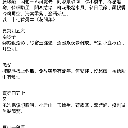
臉珠融。因想玉郎何處去，對淑景誰同。◎小樓中。春思無
窮。倚欄顒望，闇牽愁緒，柳花飛起東風。斜日照簾，羅幌香
冷粉屏空。海棠零落，鶯語殘紅。
以上十七首晁本《花間集》
頁第四五六
南歌子
錦帳銀燈影，紗窗玉漏聲。迢迢永夜夢難成。愁對小庭秋色，
月空明。
漁父
擺脫塵機上釣船。免敎榮辱有流年。無繫絆，沒愁煎。須信船
中有散仙。
頁第四五七
又
風浩寒溪照膽明。小君山上玉蟾生。荷露墜，翠煙輕。撥剌遊
魚幾箇驚。
巫山一段雲