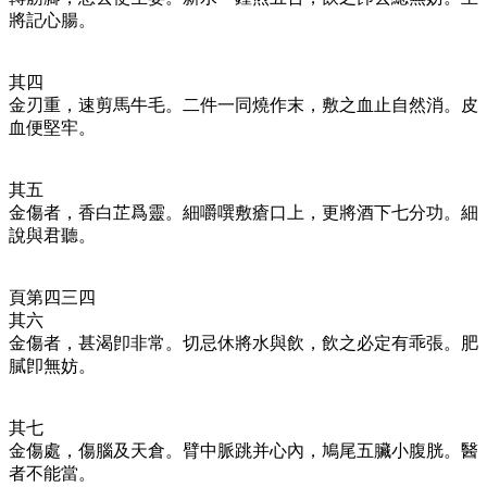
將記心腸。
其四
金刃重，速剪馬牛毛。二件一同燒作末，敷之血止自然消。皮
血便堅牢。
其五
金傷者，香白芷爲靈。細嚼噀敷瘡口上，更將酒下七分功。細
說與君聽。
頁第四三四
其六
金傷者，甚渴卽非常。切忌休將水與飲，飲之必定有乖張。肥
膩卽無妨。
其七
金傷處，傷腦及天倉。臂中脈跳并心內，鳩尾五臟小腹胱。醫
者不能當。