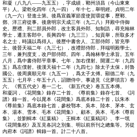
和凝（八九八——九五五），字成績，鄆州須昌（今山東東
平）人。梁乾化四年（九一四），年十七，舉明經。貞明二年
（九一六）登進士第。後爲宣義軍節度使賀環從事，歷鄆、
鄧、洋三府從事。後唐明宗天成三年（九二八）拜殿中侍御
史。歷禮、刑二部員外郎，改主客員外郎、知制誥，尋充翰林
學士，遷主客郎中。長興四年（九三三），知貢舉，所取多才
名之士，時議以爲得人。後歷中書舍人、工部侍郎，皆充學
士。後晉天福二年（九三七），改禮部侍郎，拜端明殿學士。
三年，兼判度支，改戶部侍郎。四年，爲翰林學士承旨。五年
八月，爲中書侍郎平章事。七年，加右僕射。開運二年（九四
五）爲左僕射。後漢天福十二年（九四七）除太子太保，封魯
國公。後周廣順元年（九五一），爲太子太傅。顯德二年（九
五五）七月卒；年五十八，詔贈侍中。事迹見《北夢瑣言》卷
六、《舊五代史》卷一二七、《新五代史》卷五五本傳。
和凝詞，《花間集》錄存二十首、《尊前集》錄存七首、《詞
譜》錄一首。今以晁本《花間集》爲底本錄二十首，以朱本
《尊前集》爲底本錄七首，參校鄂本、吳本、陸本、茅本、玄
本、湯本、雪本、毛本《花間集》、顧本、吳本、毛本《尊前
集》，並劉輯本《紅葉稿》、王輯本《紅葉稿詞》、李一氓
《花間集校》及互見各詞之別集、明以前所刊之總集等。另從
內府本《詞譜》輯錄一首。計二十八首。