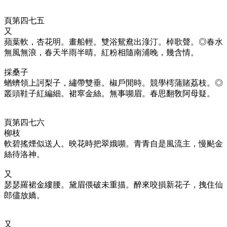
頁第四七五
又
蘋葉軟，杏花明。畫船輕。雙浴鴛鴦出淥汀。棹歌聲。◎春水
無風無浪，春天半雨半晴。紅粉相隨南浦晚，幾含情。
採桑子
蝤蠐領上訶梨子，繡帶雙垂。椒戶閒時。競學樗蒲賭荔枝。◎
叢頭鞋子紅編細。裙窣金絲。無事嚬眉。春思翻敎阿母疑。
頁第四七六
柳枝
軟碧搖煙似送人。映花時把翠娥嚬。青青自是風流主，慢颭金
絲待洛神。
又
瑟瑟羅裙金縷腰。黛眉偎破未重描。醉來咬損新花子，拽住仙
郎儘放嬌。
又