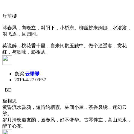
厅前柳
沐春风，向晚立，斜阳下，小桥东。柳丝拂来婀娜，水溶溶，
浪飞逐，且归同。
莫说醉，桃花香十里，自来闲酌玉觥中。做个逍遥客，赏花
红，与歌咏，影相从。
板凳
云缈缈
2019-4-27 09:57
BD
极相思
黄昏流水昏鸦，短笛约栖霞。林间小屋，茶香袅绕，迷幻云
纱。
岁月清欢邀友酌，煮春风，好不奢华。古琴伴左，高山流水，
醉了心花。