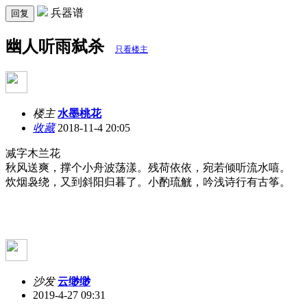
兵器谱
回复
幽人听雨弑杀
只看楼主
楼主
水墨桃花
收藏
2018-11-4 20:05
减字木兰花
秋风送爽，撑个小舟波荡漾。残荷依依，宛若倾听流水嘻。
炊烟袅绕，又到斜阳归暮了。小酌琉觥，吟浅诗行有古筝。
沙发
云缈缈
2019-4-27 09:31