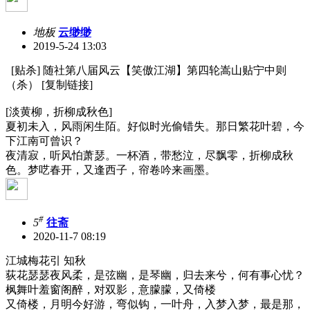
地板
云缈缈
2019-5-24 13:03
[贴杀] 随社第八届风云【笑傲江湖】第四轮嵩山贴宁中则
（杀） [复制链接]
[淡黄柳，折柳成秋色]
夏初未入，风雨闲生陌。好似时光偷错失。那日繁花叶碧，今
下江南可曾识？
夜清寂，听风怕萧瑟。一杯酒，带愁泣，尽飘零，折柳成秋
色。梦呓春开，又逢西子，帘卷吟来画墨。
#
5
往斋
2020-11-7 08:19
江城梅花引 知秋
荻花瑟瑟夜风柔，是弦幽，是琴幽，归去来兮，何有事心忧？
枫舞叶羞窗阁醉，对双影，意朦朦，又倚楼
又倚楼，月明今好游，弯似钩，一叶舟，入梦入梦，最是那，