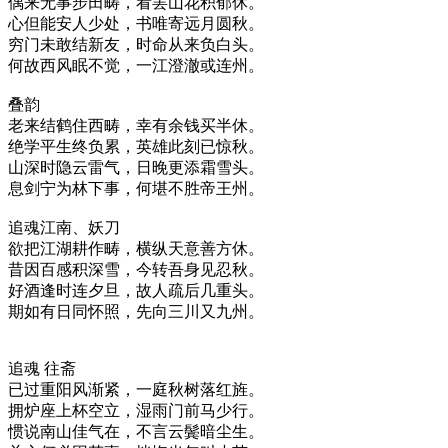
偶来无事步田畴，看罢山花积郁休。
心但能安人少处，书唯寄远月圆秋。
穷门未敢结新友，时命从来负白头。
何故西风眠不觉，一江澄澈或连州。
叠韵
老来结鹤住西畴，幸有余钱买半休。
​绝学平生终负累，英雄此刻已惊秋。
山深时隐云雷气，日晚更添霜雪头。
息剑宁为林下事，何堪不胜帝王州。
追魂江南、妖刀
欲把江湖耕作畴，横纵天意善方休。
昔因百感积深雪，今转吾身见忍秋。
好酒逢时连夕旦，故人疏后几重头。
期如有日同怀照，先向三川又九州。
追魂 往斋
已过重阳风渐紧，一庭秋树落红旌。
拥炉座上杯空立，湿雨门前马少行。
惯说南山佳气在，不言云鬓暗尘生。