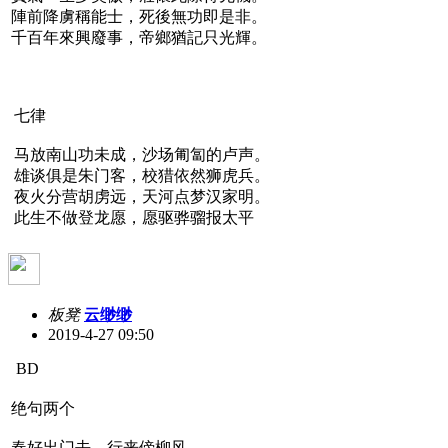
陣前降虜稱能士，死後無功即是非。
千百年來興廢事，帝鄉猶記只光輝。
七律
马放南山功未成，沙场匍匐的卢声。
雄谈俱是朱门客，校猎依然狮虎兵。
夜火分营胡虏远，天河点梦汉家明。
此生不做登龙愿，愿驱骅骝报太平
板凳
云缈缈
2019-4-27 09:50
BD
绝句两个
春好出门去，行来傍柳风。