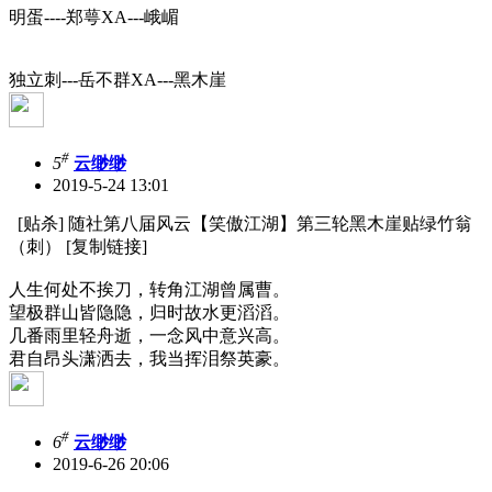
明蛋----郑萼XA---峨嵋
独立刺---岳不群XA---黑木崖
#
5
云缈缈
2019-5-24 13:01
[贴杀] 随社第八届风云【笑傲江湖】第三轮黑木崖贴绿竹翁
（刺） [复制链接]
人生何处不挨刀，转角江湖曾属曹。
望极群山皆隐隐，归时故水更滔滔。
几番雨里轻舟逝，一念风中意兴高。
君自昂头潇洒去，我当挥泪祭英豪。
#
6
云缈缈
2019-6-26 20:06