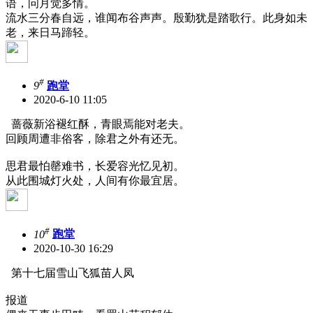
语，问月觉多情。
流水三分春自远，谁闻布谷声声。殷勤犹是踏歌行。此身如未
老，来日马蹄轻。
#
9
跑堂
2020-6-10 11:05
蔷薇新浴褪红酥，青眼焉能对老夫。
回顾周遭非俗客，除君之外有还无。
思君最怕罄难书，长爱容光忆见初。
从此围城灯火处，人间有你最宜居。
#
10
跑堂
2020-10-30 16:29
第十七届雪山飞狐苗人凤
报道