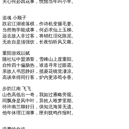
关心何必因花事，恍惚当年叫小苹。
追魂 小顺子
跌宕江湖谁落棋，作诗机变腿毛妻。
当然饱学能成事，何必求仙上玉梯。
远去故人非过客，将销红泪化陈泥。
无欢自是须强饮，长夜怕听风又嘶。
重阳游戏以赋
随社坛中盟酒誓，雪峰山上度重阳。
自怜四十偏肠热，谁道寻常过眼霜。
亲故人书思静好，揽菱花镜觉凄凉。
高谈幸得同行客，炉内更添荀令香。
步韵江南 飞飞
山色高低出一奇，我如过雁略旁窥。
同飘身是风中叶，异姓人唯梦里期。
待许南兰聊好日，俱知北海算无遗。
他年休理江湖事，匣剑犹鸣作报时。