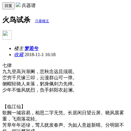
兵器谱
回复
火鸟试杀
只看楼主
楼主
梦若兮
收藏
2018-11-1 16:18
七律
九九登高兴渐阑，悲秋念远且须观。
峦穷千尺缘三叩，云漫群山可一弹。
侧帽轻骑人未落，躬身佩剑力先殚。
少年不恤风犹烈，负手斜阳衣起澜。
【临江仙】
歌阙一城容易，相思二字无凭。长居闲日望云屏。晓风晨雾
重，飞雨落花轻。
芳草年年还绿，莺儿犹发春声。为如人意趁新晴。分明留不