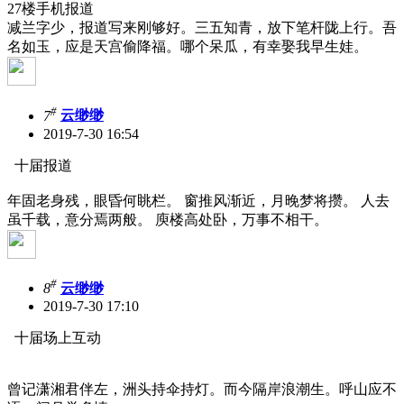
27楼手机报道
减兰字少，报道写来刚够好。三五知青，放下笔杆陇上行。吾
名如玉，应是天宫偷降福。哪个呆瓜，有幸娶我早生娃。
#
7
云缈缈
2019-7-30 16:54
十届报道
年固老身残，眼昏何眺栏。 窗推风渐近，月晚梦将攒。 人去
虽千载，意分焉两般。 庾楼高处卧，万事不相干。
#
8
云缈缈
2019-7-30 17:10
十届场上互动
曾记潇湘君伴左，洲头持伞持灯。而今隔岸浪潮生。呼山应不