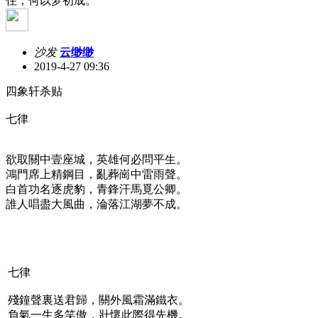
住，何以梦初成。
沙发
云缈缈
2019-4-27 09:36
四象轩杀贴
七律
欲取關中壹座城，英雄何必問平生。
鴻門席上精鋼目，亂葬崗中雷雨聲。
白首功名逐虎豹，青鋒汗馬覓公卿。
誰人唱盡大風曲，淪落江湖夢不成。
七律
殘鐘聲裏送君歸，關外風霜滿鐵衣。
負氣一生多笑傲，壯懷此際得先機。