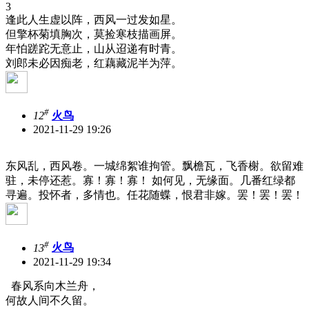
3
逢此人生虚以阵，西风一过发如星。
但擎杯菊填胸次，莫捡寒枝描画屏。
年怕蹉跎无意止，山从迢递有时青。
刘郎未必因痴老，红藕藏泥半为萍。
#
12
火鸟
2021-11-29 19:26
东风乱，西风卷。一城绵絮谁拘管。飘檐瓦，飞香榭。欲留难
驻，未停还惹。寡！寡！寡！ 如何见，无缘面。几番红绿都
寻遍。投怀者，多情也。任花随蝶，恨君非嫁。罢！罢！罢！
#
13
火鸟
2021-11-29 19:34
春风系向木兰舟，
何故人间不久留。