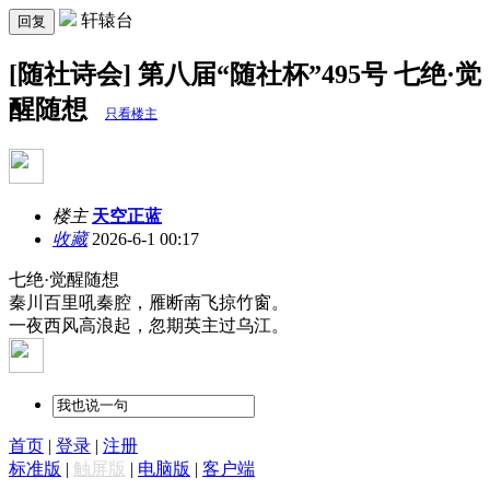
轩辕台
回复
[随社诗会] 第八届“随社杯”495号 七绝·觉
醒随想
只看楼主
楼主
天空正蓝
收藏
2026-6-1 00:17
七绝·觉醒随想
秦川百里吼秦腔，雁断南飞掠竹窗。
一夜西风高浪起，忽期英主过乌江。
首页
|
登录
|
注册
标准版
|
触屏版
|
电脑版
|
客户端