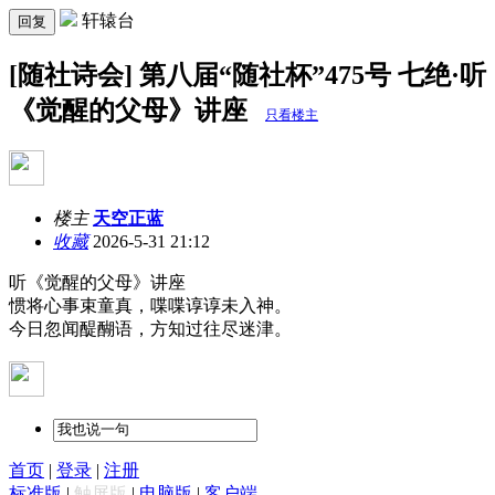
轩辕台
回复
[随社诗会] 第八届“随社杯”475号 七绝·听
《觉醒的父母》讲座
只看楼主
楼主
天空正蓝
收藏
2026-5-31 21:12
听《觉醒的父母》讲座
惯将心事束童真，喋喋谆谆未入神。
今日忽闻醍醐语，方知过往尽迷津。
首页
|
登录
|
注册
标准版
|
触屏版
|
电脑版
|
客户端