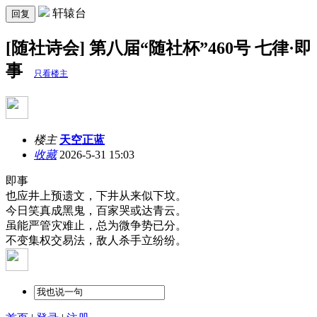
轩辕台
回复
[随社诗会] 第八届“随社杯”460号 七律·即
事
只看楼主
楼主
天空正蓝
收藏
2026-5-31 15:03
即事
也应井上预遗文，下井从来似下坟。
今日笑真成黑鬼，百家哭或达青云。
虽能严管灾难止，总为微争势已分。
不变集权交易法，敌人杀手立纷纷。