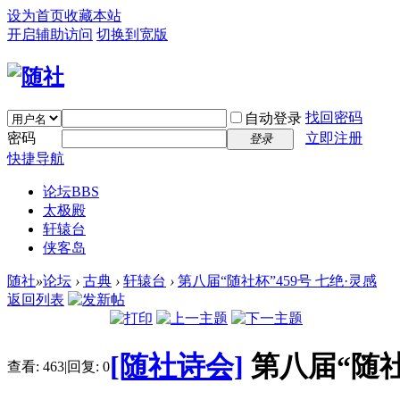
设为首页
收藏本站
开启辅助访问
切换到宽版
找回密码
自动登录
密码
立即注册
登录
快捷导航
论坛
BBS
太极殿
轩辕台
侠客岛
随社
»
论坛
›
古典
›
轩辕台
›
第八届“随社杯”459号 七绝·灵感
返回列表
[随社诗会]
第八届“随社
查看:
463
|
回复:
0