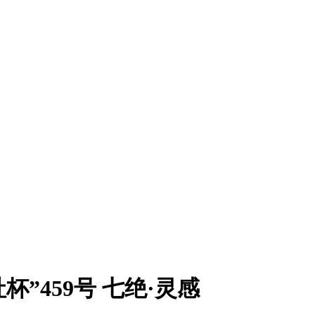
杯”459号 七绝·灵感