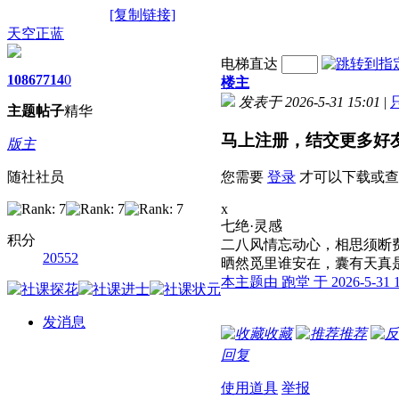
[复制链接]
天空正蓝
电梯直达
1086
7714
0
楼主
发表于 2026-5-31 15:01
|
主题
帖子
精华
马上注册，结交更多好
版主
随社社员
您需要
登录
才可以下载或查
x
七绝·灵感
积分
二八风情忘动心，相思须断
20552
晒然觅里谁安在，囊有天真
本主题由 跑堂 于 2026-5-31 
发消息
收藏
推荐
回复
使用道具
举报