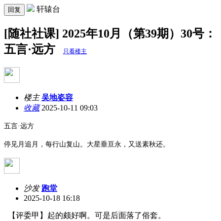
轩辕台
回复
[随社社课] 2025年10月（第39期）30号：
五言·远方
只看楼主
楼主
吴地姿容
收藏
2025-10-11 09:03
五言
·远方
停见月追月，每行山复山。大星垂亘永，又送素秋还。
沙发
跑堂
2025-10-18 16:18
【评委甲】起的颇好啊。可是后面落了俗套。