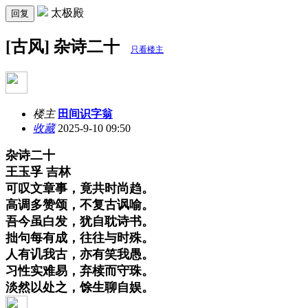
太极殿
回复
[古风] 杂诗二十
只看楼主
楼主
田间识字翁
收藏
2025-9-10 09:50
杂诗二十
王玉孚 吉林
可叹文章事，竟共时尚趋。
高调多赞颂，不复古讽喻。
吾今虽白发，犹自耽诗书。
拙句每有成，往往与时殊。
人有讥我古，亦有笑我愚。
习性实难易，弃椟而守珠。
淡然以处之，馀生聊自娱。