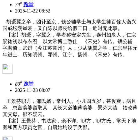
#
79
跑堂
2025-11-22 08:52
胡瑗翼之卒，凶讣至京，钱公辅学士与太学生徒百馀人诣兴
国戒坛院举哀，又自陈以师丧给假二日，近时无此事。
【案】胡瑗，字翼之，学者称安定先生，泰州如皋人，仁宗
景祐初以布衣召，以太常博士致仕，《宋史》有传。钱公辅，
字君倚，武进（今江苏常州）人，少从胡翼之学，仁宗皇祐元
年进士，历知明州、邓州、江宁、扬州，《宋史》有传。
#
80
跑堂
2025-11-23 08:07
王景芬职方，邵氏婿，常州人。小儿四五岁，甚俊爽，病且
卒，忽言翁婆留取某，某长大必能葬翁婆，景芬大骇，始改葬
其父母。邵不疑云。
【案】王景芬，书法家，余不详。职方，职方氏，掌天下地
图和四方职贡之官，自唐始均设于兵部。