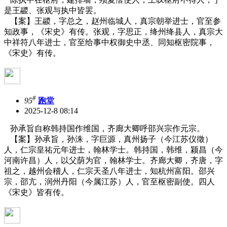
是王鬷、张观与执中皆罢。
【案】王鬷，字总之，赵州临城人，真宗朝举进士，官至参
知政事，《宋史》有传。张观，字思正，绛州绛县人，真宗大
中祥符八年进士，官至给事中权御史中丞、同知枢密院事，
《宋史》有传。
#
95
跑堂
2025-12-8 08:14
孙承旨自称韩持国作维国，齐廊大卿呼邵兴宗作元宗。
【案】孙承旨，孙洙，字巨源，真州扬子（今江苏仪徵）
人，仁宗皇祐元年进士，翰林学士。韩持国，韩维，颍昌（今
河南许昌）人，以父荫为官，翰林学士。齐廊大卿，齐唐，字
祖之，越州会稽人，仁宗天圣八年进士，知杭州富阳。邵兴
宗，邵亢，润州丹阳（今属江苏）人，官至枢密副使。四人
《宋史》皆有传。