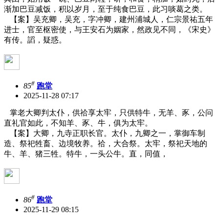
渐加巴豆减饭，积以岁月，至于纯食巴豆，此习啖葛之类。
【案】吴充卿，吴充，字冲卿，建州浦城人，仁宗景祐五年
进士，官至枢密使，与王安石为姻家，然政见不同，《宋史》
有传。謟，疑惑。
#
85
跑堂
2025-11-28 07:17
掌老大卿判太仆，供祫享太牢，只供特牛，无羊、豕，公问
直礼官如此，不知羊、豕、牛，俱为太牢。
【案】大卿，九寺正职长官。太仆，九卿之一，掌御车制
造、祭祀牲畜、边境牧养。祫，大合祭。太牢，祭祀天地的
牛、羊、猪三牲。特牛，一头公牛。直，同值，
#
86
跑堂
2025-11-29 08:15