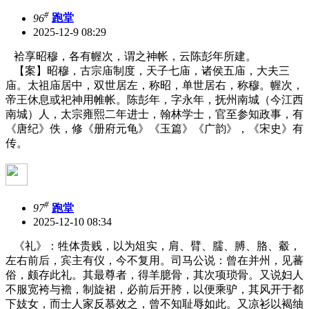
#
96
跑堂
2025-12-9 08:29
袷享昭穆，各有幄次，谓之神帐，云陈彭年所建。
【案】昭穆，古宗庙制度，天子七庙，诸侯五庙，大夫三
庙。太祖庙居中，双世居左，称昭，单世居右，称穆。幄次，
帝王休息或祀神用帷帐。陈彭年，字永年，抚州南城（今江西
南城）人，太宗雍熙二年进士，翰林学士，官至参知政事，有
《唐纪》佚，修《册府元龟》《玉篇》《广韵》，《宋史》有
传。
#
97
跑堂
2025-12-10 08:34
《礼》：牲体贵贱，以为俎实，肩、臂、臑、膊、胳、觳，
左右前后，宾主有仪，今不复用。司马公说：曾在并州，见蕃
俗，颇存此礼。其最尊者，得羊臆骨，其次项琐骨。又说妇人
不服宽袴与襜，制旋裙，必前后开胯，以便乘驴，其风开于都
下妓女，而士人家反慕效之，曾不知耻辱如此。又凉衫以褐䌷