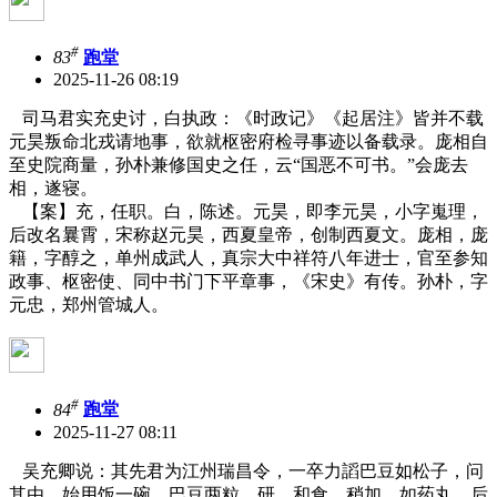
#
83
跑堂
2025-11-26 08:19
司马君实充史讨，白执政：《时政记》《起居注》皆并不载
元昊叛命北戎请地事，欲就枢密府检寻事迹以备载录。庞相自
至史院商量，孙朴兼修国史之任，云“国恶不可书。”会庞去
相，遂寝。
【案】充，任职。白，陈述。元昊，即李元昊，小字嵬理，
后改名曩霄，宋称赵元昊，西夏皇帝，创制西夏文。庞相，庞
籍，字醇之，单州成武人，真宗大中祥符八年进士，官至参知
政事、枢密使、同中书门下平章事，《宋史》有传。孙朴，字
元忠，郑州管城人。
#
84
跑堂
2025-11-27 08:11
吴充卿说：其先君为江州瑞昌令，一卒力謟巴豆如松子，问
其由，始用饭一碗、巴豆两粒，研，和食，稍加，如药丸，后