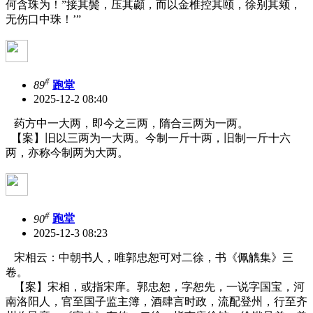
何含珠为！”接其鬓，压其顪，而以金椎控其颐，徐别其颊，
无伤口中珠！’”
#
89
跑堂
2025-12-2 08:40
药方中一大两，即今之三两，隋合三两为一两。
【案】旧以三两为一大两。今制一斤十两，旧制一斤十六
两，亦称今制两为大两。
#
90
跑堂
2025-12-3 08:23
宋相云：中朝书人，唯郭忠恕可对二徐，书《佩觹集》三
卷。
【案】宋相，或指宋庠。郭忠恕，字恕先，一说字国宝，河
南洛阳人，官至国子监主簿，酒肆言时政，流配登州，行至齐