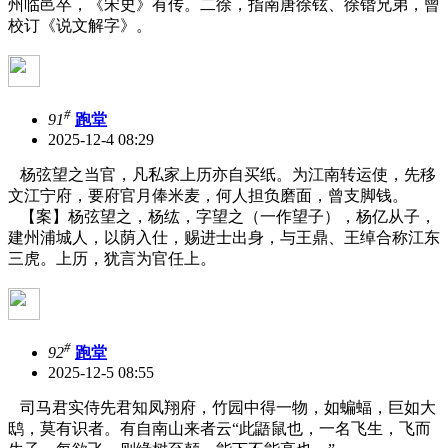
州临邑卒，《宋史》有传。二徐，指南唐徐铉、徐锴兄弟，曾
校订《说文解字》。
#
91
跑堂
2025-12-4 08:29
杨弦望之当官，凡私家上历亦自买纸。为江南转运使，先移
文江宁府，要府官月俸米麦，何人担负磨面，曾支脚钱。
【案】杨弦望之，杨纮，字望之（一作望子），杨亿从子，
建州浦城人，以荫入仕，赐进士出身，与王鼎、王绰合称江东
三虎。上历，犹言为官任上。
#
92
跑堂
2025-12-5 08:55
司马君实侍先君知凤翔府，竹园中得一物，如蝙蝠，巨如大
鸱，莫有识者。有自南山来者云“此鼯鼠也，一名飞生，飞而