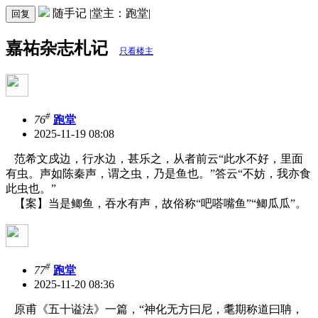
随手记 |堂主：跑堂|
回复
嘉祐杂志札记
只看楼主
#
76
跑堂
2025-11-19 08:08
范希文戍边，行水边，甚乐之，从者前云“此水不好，里面
有虫。声如陈秦声，谓之虫，乃是鱼也。”答云“不妨，我亦食
此虫也。”
【案】当是鲫鱼，吞水有声，故俗称
“吧嗒嘴鱼”“鲫瓜瓜”。
#
77
跑堂
2025-11-20 08:36
原甫《五十谥法》一篇，“神化无方曰尼，耄期称道曰聃，