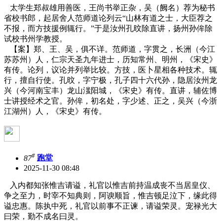
太学生郑叔雄用善医，王尚书举正杂，吴（阙名）荐为秘书
省校书郎，起居舍人范师道论列云“山林有道之士，大臣荐之
不报，而方技援例辄行。”于是汝州孔旼除直讲，扬州孙侔除
试校书州学教授。
【案】郑、王、吴，俱不详。范师道，字贯之，长洲（今江
苏苏州）人，仁宗天圣九年进士，历知常州、明州，《宋史》
有传。论列，议论并列举比较。方技，医卜星相各种技术。辄
行，擅自行使。孔旼，字宁极，孔子四十六代孙，隐居汝州龙
兴（今河南宝丰）龙山滍阳城，《宋史》有传。直讲，辅佐博
士讲授经术之官。孙侔，初名处，字少述、正之，吴兴（今浙
江湖州）人，《宋史》有传。
#
87
跑堂
2025-11-30 08:48
入内都知张惟吉请谥，礼官以惟吉前持温成丧不当居皇仪、
争之至力，时宰不知典则，阿谀顺旨，惟吉顿足泣下，缘此得
谥忠惠。陈执中死，礼官以前事不正谏，请谥荣灵。宠禄光大
曰荣，勤不成名曰灵。