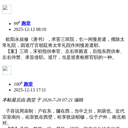
#
99
跑堂
2025-12-12 08:10
欧阳永叔修《唐书》，求罢三班院，乞一闲慢差遣，俄除太
常礼院，因巡厅言朝廷将太常礼院作闲慢差遣耶。
【案】三班，宋初指供奉官、左右班殿直，后指东西供奉、
左右侍禁、承旨借职。巡厅，当是巡查检察官职的一种。
#
100
跑堂
2025-12-13 17:11
本帖最后由 跑堂 于 2026-7-20 07:21 编辑
子容说周庙制：户在东，牖在西，当中之分，则扆也。近代
宗室南向，祏室犹在西壁，袷享犹设昭穆，位于户外，南北相
对。