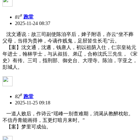
#
81
跑堂
2025-11-24 08:37
沈文通说：故三司副使陈洎卒后，婢子附语，亦云“坐不葬
父母，当得为贵神，今谪作贱鬼，足胫皆生长毛”云。
【案】沈文通，沈遘，钱唐人，初以祖荫入仕，仁宗皇祐元
年进士，翰林学士，与从叔括、弟辽，合称沈氏三先生，《宋
史》有传。三司，指刑部、御史台、大理寺。陈洎，字亚之，
彭城人。
#
82
跑堂
2025-11-25 09:18
一道人败后，作诗云“瑶峰一别杳难期，消渴从教醉枕欹。
不信丹青能画得，五更灯暗月来时。”
【案】梦里可成仙。