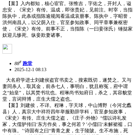
【案】入内都知，核心宦官。张惟吉，字佑之，开封人，谥
忠安，《宋史》有传。温成，即张贵妃，见前注。时宰，当指
陈执中，此条或指陈逾规阅看温成哀册事。陈执中，字昭誉，
洪州南昌人，以父荫入仕，官至参知政事、同平章事兼枢密
使，《宋史》有传。前事不正，当指陈（一曰妾张氏）锤挞家
奴迎儿惨死、纵妾欺妻诸事。
#
88
跑堂
2025-12-1 08:13
大名府学进士刘建侯盗官书卖之，搜索既切，遂焚之。又与
妻同杀人，取其金，前杀七人，事明白，犹且称冤，府中谓
之“始皇”，以其焚书坑也。程琳尚书知府日，杀之，其容貌堂
堂，言词辩博，庄生大儒之盗也。
【案】刘建侯，不详。程琳，字天球，中山博野（今河北蠡
县）人，真宗大中祥符四年举服勤辞学科，官至参知政事，
《宋史》有传。庄生大儒之盗，《庄子
·外物》“儒以诗礼发
冢，大儒胪传曰‘东方作矣，事之何若？’小儒曰‘未解裙襦，口
中有珠。’‘诗固有之曰“青青之麦，生于陵陂。生不布施，死