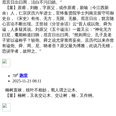
卮言日出曰周，洁白不污曰皓。”
【案】原甫，刘敞，字原父，或作原甫，新喻（今江西新
余）人，仁宗庆历六年进士，官终集贤院学士判南京留守司御
史台，《宋史》有传。无方，无限、无极。卮言日出，犹言随
心言论不断出现。王世祯《分甘余话》云
“昔人或以尧、舜为
谥，人多疑其说。刘原父《五十谥法》一篇又云：“神化无方
曰尼，耄期称道曰聃，卮言日出曰周。”然则周公、孔子及老
子皆以谥称乎？较尧、舜之说尤穿凿而妄矣。且历代以来亦曾
有谥尧、舜、周、尼、聃者否？原父最为博雅，此说乃无稽，
恐误学者，故辩之。”
#
78
跑堂
2025-11-21 08:11
楠树直竦，枝叶不相妨，蜀人谓之让木。
【案】楠树，又名交让木、交让树，楠，又作柟。