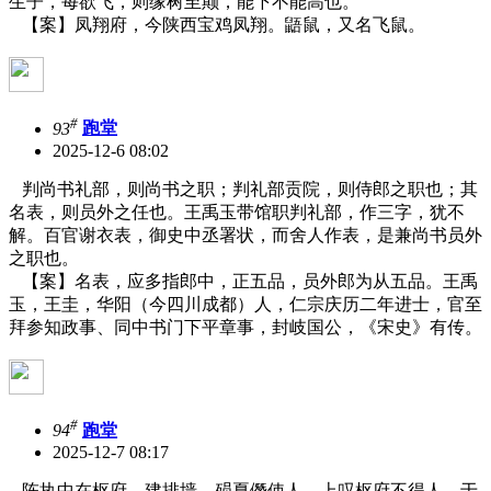
生子，每欲飞，则缘树至颠，能下不能高也。”
【案】凤翔府，今陕西宝鸡凤翔。鼯鼠，又名飞鼠。
#
93
跑堂
2025-12-6 08:02
判尚书礼部，则尚书之职；判礼部贡院，则侍郎之职也；其
名表，则员外之任也。王禹玉带馆职判礼部，作三字，犹不
解。百官谢衣表，御史中丞署状，而舍人作表，是兼尚书员外
之职也。
【案】名表，应多指郎中，正五品，员外郎为从五品。王禹
玉，王圭，华阳（今四川成都）人，仁宗庆历二年进士，官至
拜参知政事、同中书门下平章事，封岐国公，《宋史》有传。
#
94
跑堂
2025-12-7 08:17
陈执中在枢府，建排墙，殒夏僭使人，上叹枢府不得人，于