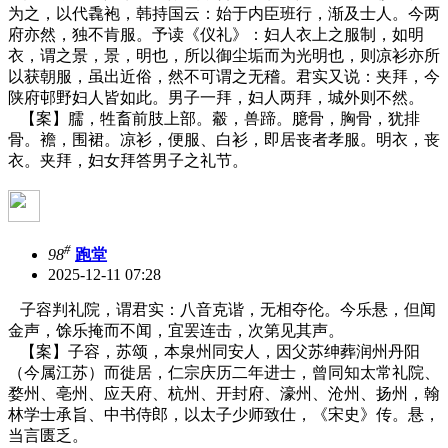
为之，以代毳袍，韩持国云：始于内臣班行，渐及士人。今两
府亦然，独不肯服。予读《仪礼》：妇人衣上之服制，如明
衣，谓之景，景，明也，所以御尘垢而为光明也，则凉衫亦所
以获朝服，虽出近俗，然不可谓之无稽。君实又说：夹拜，今
陕府邨野妇人皆如此。男子一拜，妇人两拜，城外则不然。
【案】臑，牲畜前肢上部。觳，兽蹄。臆骨，胸骨，犹排
骨。襜，围裙。凉衫，便服、白衫，即居丧者孝服。明衣，丧
衣。夹拜，妇女拜答男子之礼节。
#
98
跑堂
2025-12-11 07:28
子容判礼院，谓君实：八音克谐，无相夺伦。今乐悬，但闻
金声，馀乐掩而不闻，宜罢连击，次第见其声。
【案】子容，苏颂，本泉州同安人，因父苏绅葬润州丹阳
（今属江苏）而徙居，仁宗庆历二年进士，曾同知太常礼院、
婺州、亳州、应天府、杭州、开封府、濠州、沧州、扬州，翰
林学士承旨、中书侍郎，以太子少师致仕，《宋史》传。悬，
当言匮乏。