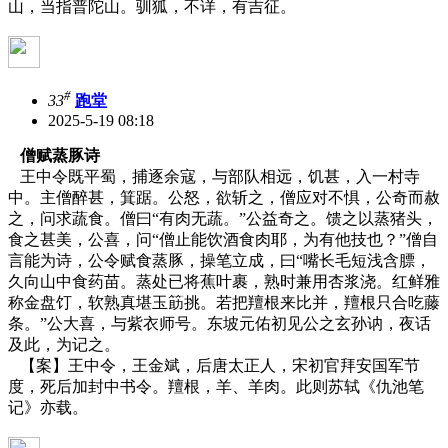
山，当指普陀山。驯狐，不详，有吉征。
#
33
跑堂
2025-5-19 08:18
僧赋蒸豚诗
王中令既平蜀，捕逐余寇，与部队相远，饥甚，入一村寺
中。主僧醉甚，箕踞。公怒，欲斩之，僧应对不惧，公奇而赦
之，问求蔬食。僧曰“有肉无蔬。”公益奇之。馈之以蒸猪头，
食之甚美，公喜，问“僧止能饮酒食肉耶，为有他技也？”僧自
言能为诗，公令赋食蒸豚，操笔立成，曰“嘴长毛短浅含膘，
久向山中食药苗。蒸处已将蕉叶裹，熟时兼用杏浆浇。红鲜雅
称金盘饤，软熟真堪玉筯挑。若把羶根来比并，羶根只合吃藤
条。”公大喜，与紫衣师号。东坡元佑初见公之玄孙讷，夜话
及此，为记之。
【案】王中令，王金斌，后唐太正人，宋初官拜安国军节
度，死后加封中书令。羶根，羊、羊肉。此则苏轼《仇池笔
记》亦载。