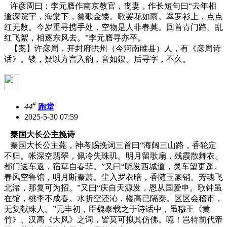
许彦周曰：李元膺作南京教官，丧妻，作长短句曰“去年相
逢深院宇，海棠下，曾歌金镂。歌罢花如雨。翠罗衫上，点点
红无数。今岁重寻携手处，空物是人非春莫。回首青门路。乱
红飞絮，相逐东风去。”李元膺寻亦卒。
【案】许彦周，开封府拱州（今河南睢县）人，有《彦周诗
话》。镂，疑以方言入韵，音如鍑。后寻字，不久。
#
44
跑堂
2025-5-30 07:59
秦国大长公主挽诗
秦国大长公主薨，神考赐挽词三首曰“海阔三山路，香轮定
不归。帐深空翡翠，佩冷失珠玑。明月留歌扇，残霞散舞衣。
都门送车返，宿草自春菲。”又曰“晓发西城道，灵车望更遥。
春风空鲁馆，明月断秦萧。尘入罗衣暗，香随玉篆销。芳魂飞
北渚，那复可为招。”又曰“庆自天源发，恩从国爱申。歌钟虽
在馆，桃李不成春。水折空还沁，楼高已隔秦。区区会稽市，
无复献珠人。”元丰初，臣魏泰载之于诗话中，虽穆王《黄
竹》、汉高《大风》之词，皆莫可拟其仿佛。噫！岂特前代帝