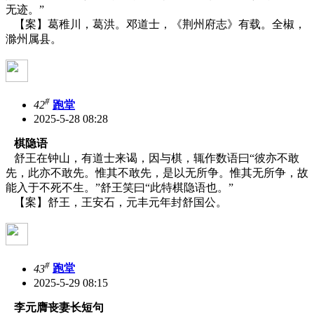
无迹。”
【案】葛稚川，葛洪。邓道士，《荆州府志》有载。全椒，
滁州属县。
#
42
跑堂
2025-5-28 08:28
棋隐语
舒王在钟山，有道士来谒，因与棋，辄作数语曰“彼亦不敢
先，此亦不敢先。惟其不敢先，是以无所争。惟其无所争，故
能入于不死不生。”舒王笑曰“此特棋隐语也。”
【案】舒王，王安石，元丰元年封舒国公。
#
43
跑堂
2025-5-29 08:15
李元膺丧妻长短句