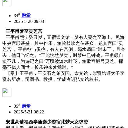
#
34
跑堂
2025-5-20 09:03
王平
甫
梦至灵芝宫
王平甫熙宁癸丑岁，直宿崇文馆，梦有人要之至海上。见海
中央宫殿甚盛，其中作乐，笙箫鼓吹之伎甚众，题其宫曰“灵
芝宫”。平甫欲与俱往，有人在宫侧，隔水谓曰“时未至，且令
去，他日当迎之。”至此恍然梦觉，时禁中已钟鸣。平甫颇自
负不凡，为诗记之曰“万顷波涛木叶飞，笙歌宫殿号灵芝。挥
毫不似人间世，长乐钟来梦觉时。”
【案】王平甫，王安石之弟安国。崇文馆，崇贤馆避太子李
贤名所改，司图书、教授，学成者进弘文馆校书。
#
35
跑堂
2025-5-21 08:22
安世高请福西亭庙秦少游宿此梦天女求赞
安世高者，安息国王之嫡子也，为沙门。汉桓帝建和初至长