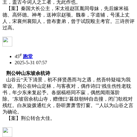
王，盖古今词人之工者，无此作也。
【案】秦国大长公主，宋太祖赵匡胤同母妹，先后嫁米福
德、高怀德。神考，送神宗赵顼。魏泰，字道辅，号溪上丈
人，宋襄州襄阳人，曾布妻弟，曾于试院殴主考官。三诗所评
过高。
#
45
跑堂
2025-5-31 07:57
荆公钟山东坡余杭诗
山谷云“天下清景，初不择贤愚而与之遇，然吾特疑端为我
辈设。荆公在钟山定林，与客夜对，偶作诗曰‘残生伤性老耽
书，年少东来复起予。各据槁梧同不寐，偶然闻雨落阶
除。’东坡宿余杭山寺，赠僧曰‘暮鼓朝钟自击撞，闭门欹枕对
残红。白灰旋拨通红火，卧听萧萧雪打窗。’”人以为山谷之言
为确论。
【案】荆公转合大佳。