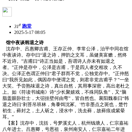
#
31
跑堂
2025-5-17 08:05
馆中夜谈韩退之诗
沈存中、吕惠卿吉甫、王存正仲、李常公泽，治平中同在馆
中夜谈诗。存中曰“退之诗，押韵之文耳，虽健美富赡，然终
不近诗。”吉甫曰“诗正当如是，吾谓诗人亦未有如退之
者。”正仲是存中，公泽是吉甫，于是四人者交相攻，久不
决。公泽正色谓正仲曰“君子群而不党，公独党存中。”正仲怒
曰“我所见如此，偶因存中便谓之党，则君非党吉甫乎？”一坐
大笑。予尝熟味退之诗，真出自然，其用事深密，高出老杜之
上。如《符读书城南》诗“少长聚嬉戏，不殊同队鱼”，又“脑
脂盖眼卧壮士，大弨挂壁何由弯”，皆自然也。襄阳魏泰曰“韩
退之诗曰‘剥苔吊班林，角黍饵沈冢。’竹非墨点之斑也，楚竹
初生，藓封之，土人斫之，浸水中，洗去藓，故藓痕成紫晕
耳。”
【案】沈存中，沈括，号梦溪丈人，杭州钱塘人，仁宗嘉祐
八年进士。吕惠卿，号恩祖，泉州南安人，仁宗嘉祐二年进