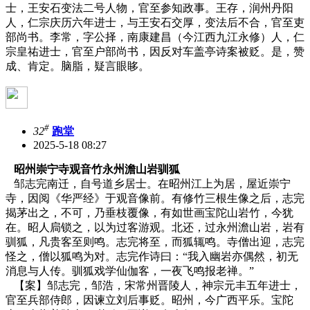
士，王安石变法二号人物，官至参知政事。王存，润州丹阳
人，仁宗庆历六年进士，与王安石交厚，变法后不合，官至吏
部尚书。李常，字公择，南康建昌（今江西九江永修）人，仁
宗皇祐进士，官至户部尚书，因反对车盖亭诗案被贬。是，赞
成、肯定。脑脂，疑言眼眵。
#
32
跑堂
2025-5-18 08:27
昭州崇宁寺观音竹永州澹山岩驯狐
邹志完南迁，自号道乡居士。在昭州江上为居，屋近崇宁
寺，因阅《华严经》于观音像前。有修竹三根生像之后，志完
揭茅出之，不可，乃垂枝覆像，有如世画宝陀山岩竹，今犹
在。昭人扃锁之，以为过客游观。北还，过永州澹山岩，岩有
驯狐，凡贵客至则鸣。志完将至，而狐辄鸣。寺僧出迎，志完
怪之，僧以狐鸣为对。志完作诗曰：“我入幽岩亦偶然，初无
消息与人传。驯狐戏学仙伽客，一夜飞鸣报老禅。”
【案】邹志完，邹浩，宋常州晋陵人，神宗元丰五年进士，
官至兵部侍郎，因谏立刘后事贬。昭州，今广西平乐。宝陀