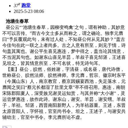
#
37
跑堂
2025-5-23 08:06
池塘生春草
昼公云“‘池塘生春草，园柳变鸣禽’之句，谓有神助，其妙意
不可以言传。”而古今文士多从而称之，谓之确论。独李元膺
曰“予反覆观此句，未有过人处，不知昼公何从见其妙？”盖古
今佳句在此一联之上者尚多。古之人意有所至，则见于情，诗
句盖其寓也。谢公平生喜见惠连，梦中得之，盖当论其情意，
不当泥其句也。如谢东山喜见羊昙，羊叔子喜见邹湛，王述喜
见坦之，皆其情意所至，不可名状，特无诗句耳。
【案】昼公，皎然，俗姓谢，字清昼，或名昼，唐代诗僧，
世称昼公、皎然法师、皎然禅师。李元膺，哲宗、徽宗时东平
（今属山东）人，南京教官，蔡京因赐宴西池，失足落水，元
膺闻之笑曰“蔡元长都湿了肚里文章”卒不得召用。惠连，南朝
宋陈郡阳夏人，深受族兄谢灵运知赏，与其并称“大小谢”，灵
运尝梦惠连，故作此诗。谢东山，谢安。羊昙，谢安甥。羊叔
子，羊祜。邹湛，西晋南阳新野人，为羊祜器重。王述，东晋
太原晋阳人，字怀祖，官至尚书令。坦之，王述子，与谢安共
辅幼主，官至中书令。李元膺所论不虚。