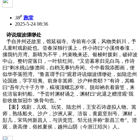
#
38
跑堂
2025-5-24 08:36
诗说烟波缥缈处
予自并州还故里，馆延福寺。寺前有小溪，风物类斜川，予
儿童时戏剧处也。尝春深独行溪上，作小诗曰“小溪倚春涨，
攘我钓月湾。新晴为不平，约束晚来还。银梭时拨刺，破碎波
中山。整钓背落日，一叶软红间。”又尝暮寒归见白鸟，作诗
曰“剩水残山惨澹间，白鸥无事钓舟闲。个中着我添图画，便
似华亭落照湾。”鲁直谓予曰“观君诗说烟波缥缈处，如陆忠州
论国政，字字坦夷。前身非篙师、沙户种类耶？”有诗，其略
曰“吾年六十子方半，槁项顶螺忘岁年。脱却衲衣着簑笠，来
佐涪翁刺钓船。”予尝对渊材诵之，渊材曰“此退之赠澄观‘我
欲收敛加冠巾’换骨句也。”
【案】戏剧，儿戏、玩笑。陆忠州，王安石诗虚拟人物。篙
师，熟练船夫。沙户，沙洲人家。涪翁，黄庭坚别号。渊材，
彭几，宋筠州新昌人，与洪觉范、邹元佐并称“新昌三奇”。澄
观，唐高僧，俗姓夏侯，越州山阴（今浙江绍兴）人。