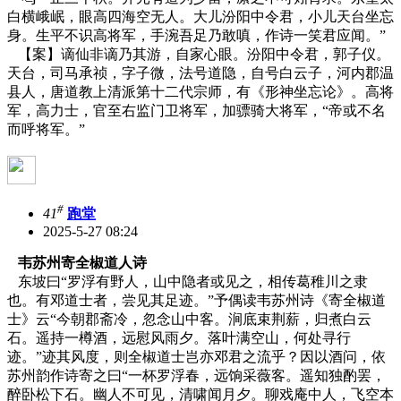
白横峨岷，眼高四海空无人。大儿汾阳中令君，小儿天台坐忘
身。生平不识高将军，手涴吾足乃敢嗔，作诗一笑君应闻。”
【案】谪仙非谪乃其游，自家心眼。汾阳中令君，郭子仪。
天台，司马承祯，字子微，法号道隐，自号白云子，河内郡温
县人，唐道教上清派第十二代宗师，有《形神坐忘论》。高将
军，高力士，官至右监门卫将军，加骠骑大将军，“帝或不名
而呼将军。”
#
41
跑堂
2025-5-27 08:24
韦苏州寄全椒道人诗
东坡曰“罗浮有野人，山中隐者或见之，相传葛稚川之隶
也。有邓道士者，尝见其足迹。”予偶读韦苏州诗《寄全椒道
士》云“今朝郡斋冷，忽念山中客。涧底束荆薪，归煮白云
石。遥持一樽酒，远慰风雨夕。落叶满空山，何处寻行
迹。”迹其风度，则全椒道士岂亦邓君之流乎？因以酒问，依
苏州韵作诗寄之曰“一杯罗浮春，远饷采薇客。遥知独酌罢，
醉卧松下石。幽人不可见，清啸闻月夕。聊戏庵中人，飞空本