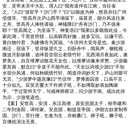
安，灵帝末关中大乱，谓人曰“我有道伴在江南，当往省
之。”人曰“游宦乎？沙门乎？”曰“以嗔故为神，然吾亦往广州
偿债耳。”世高舟次庐山西亭湖庙下，庙甚灵，能分风送往来
之舟。世高舟人捧牲请福，神辄降曰“舟有沙门，乃不俱来
耶？”世高闻之，为至庙下。神复语曰“我果以多嗔致此业，今
家此湖，千里皆所辖，以虽嗔而好施，故多宝玩。以缣千匹、
黄白物付君，为建佛寺为冥福。”今洪州大安寺是也。秦少游
南迁，宿庙下，登岸纵望久之，归卧舟中，闻风声，侧枕视，
微波月影纵横，追绎昔尝宿云老惜竹轩，见西湖月夜如此，遂
梦美人，自言维摩诘散花天女也，以维摩诘像来求赞。少游极
爱其画，默念曰“非道子不能作此。”天女以诗戏少游曰“不知
水宿分风浦，何似秋眠惜竹轩。闻道诗词妙天下，庐山对眼可
无言。”少游梦中题其像曰“竺仪华，梦瘴面囚首，口虽不言，
十分似九。应笑舌覆大千作师子吼，不如博取妙喜如陶家
手。”予过雷州天宁，与戒禅师夜话，问少游字画。戒出此传
为示，少游笔迹也。
【案】安世高，安清，东汉高僧，原安息国太子，桓帝建和
二年到洛阳，译经家。安息国，帕提亚帝国，伊朗古奴隶制帝
国。沙门，苦行僧，乞食为生，亦称桑门。师子吼，狮子吼，
言佛祖演法无畏。