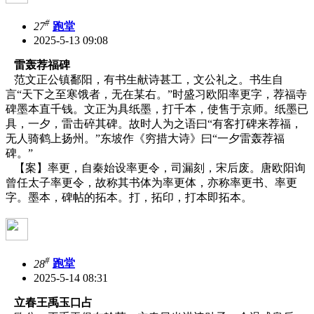
#
27
跑堂
2025-5-13 09:08
雷轰荐福碑
范文正公镇鄱阳，有书生献诗甚工，文公礼之。书生自
言“天下之至寒饿者，无在某右。”时盛习欧阳率更字，荐福寺
碑墨本直千钱。文正为具纸墨，打千本，使售于京师。纸墨已
具，一夕，雷击碎其碑。故时人为之语曰“有客打碑来荐福，
无人骑鹤上扬州。”东坡作《穷措大诗》曰“一夕雷轰荐福
碑。”
【案】率更，自秦始设率更令，司漏刻，宋后废。唐欧阳询
曾任太子率更令，故称其书体为率更体，亦称率更书、率更
字。墨本，碑帖的拓本。打，拓印，打本即拓本。
#
28
跑堂
2025-5-14 08:31
立春王禹玉口占