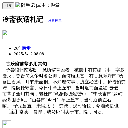
随手记 |堂主：跑堂|
回复
冷斋夜话札记
只看楼主
#
26
跑堂
2025-5-12 08:08
古乐府前辈多用其句
予尝馆州南客邸，见所谓常卖者，破箧中有诗编写本，字多
漫灭，皆晋简文帝时名公卿，而诗语工甚。有古意乐府曰“绣
幕围香风，耳节朱丝桐。不知理何事，浅立经营中。护惜如穷
袴，隄防托守宫。今日牛羊上丘垄，当时近前面发红”云云。
前辈多全用其句，老杜曰“意象惨澹经营中。”李长吉曰“罗帏
绣幕围香风。”山谷曰“今日牛羊上丘垄，当时近前左右
瞋。”予见鲁直，未得此书。穷袴，汉时语也，今裆袴是也。
【案】常卖，货郎，或货郎叫卖于市。隄，同堤。