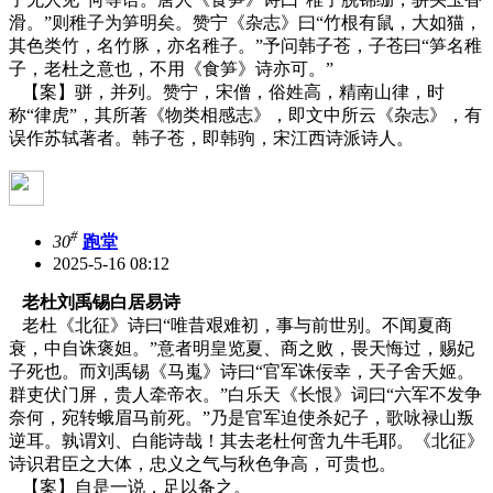
滑。”则稚子为笋明矣。赞宁《杂志》曰“竹根有鼠，大如猫，
其色类竹，名竹豚，亦名稚子。”予问韩子苍，子苍曰“笋名稚
子，老杜之意也，不用《食笋》诗亦可。”
【案】骈，并列。赞宁，宋僧，俗姓高，精南山律，时
称“律虎”，其所著《物类相感志》，即文中所云《杂志》，有
误作苏轼著者。韩子苍，即韩驹，宋江西诗派诗人。
#
30
跑堂
2025-5-16 08:12
老杜刘禹锡白居易诗
老杜《北征》诗曰“唯昔艰难初，事与前世别。不闻夏商
衰，中自诛褒妲。”意者明皇览夏、商之败，畏天悔过，赐妃
子死也。而刘禹锡《马嵬》诗曰“官军诛佞幸，天子舍夭姬。
群吏伏门屏，贵人牵帝衣。”白乐天《长恨》词曰“六军不发争
奈何，宛转蛾眉马前死。”乃是官军迫使杀妃子，歌咏禄山叛
逆耳。孰谓刘、白能诗哉！其去老杜何啻九牛毛耶。《北征》
诗识君臣之大体，忠义之气与秋色争高，可贵也。
【案】自是一说，足以备之。