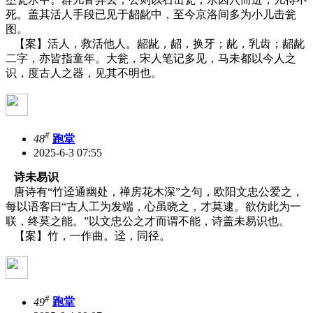
死。盖其活人手段已见于龆龀中，至今京洛间多为小儿击瓮
图。
【案】活人，救活他人。龆龀，龆，换牙；龀，乳齿；龆龀
二字，亦皆指童年。大瓮，宋人笔记多见，马未都以今人之
识，度古人之器，见其不明也。
#
48
跑堂
2025-6-3 07:55
诗未易识
唐诗有“竹迳通幽处，禅房花木深”之句，欧阳文忠公爱之，
每以语客曰“古人工为发端，心虽晓之，才莫逮。欲仿此为一
联，终莫之能。”以文忠公之才而谓不能，诗盖未易识也。
【案】竹，一作曲。迳，同径。
#
49
跑堂