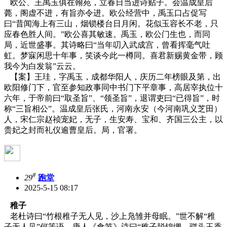
欧公、王禹玉俱在翰苑，立春日当进诗贴子。会温成皇后
薨，阁虚不进，有旨亦令进。欧公经营中，禹玉口占促写
曰“昔闻海上有三山，烟锁楼台日月闲。花似玉容长不老，只
应春色胜人间。”欧公喜其敏速。禹玉，欧公门生也，而同
局，近世盛事。其诗略曰“当年叨入武成宫，曾看挥毫气吐
虹。梦寐闲思十年事，笑谈今此一樽同。喜君新赐黄金带，顾
我今为白发翁”云云。
【案】王珪，字禹玉，成都华阳人，庆历二年榜眼及第，出
欧阳修门下，官至参知政事同中书门下平章事，高居宰执位十
六年，于帝前曰“取圣旨”、“领圣旨”，退谓吏曰“已得旨”，时
称“三旨相公”。温成皇后张氏，河南永安（今河南巩义芝田）
人，宋仁宗赵祯宠妃，无子，生安寿、宝和、齐国三公主，以
贵妃之封而礼仪逾曹皇后。局，官署。
#
29
跑堂
2025-5-15 08:17
稚子
老杜诗曰“竹根稚子无人见，沙上凫雏并母眠。”世不解“稚
子无人见”何等语。唐人《食笋》诗曰“稚子脱锦绷，骈头玉香