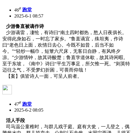
#
46
跑堂
2025-6-1 08:57
少游鲁直被谪作诗
少游谪雷，凄怆，有诗曰“南土四时都热，愁人日夜俱长。
安得此身如石，一时忘了家乡。”鲁直谪宜，殊坦夷，作诗
曰“老色日上面，欢情日去心。今既不如昔，后当不如
今。”“轻纱一幅巾，短簟六尺床，无客日自静，有风终夕
凉。”少游情钟，故其诗酸楚；鲁直学道休歇，故其诗闲暇。
至于东坡，《南中》诗曰“平生万事足，所欠惟一死。”则英特
迈往之气，不受梦幻折困，可畏而仰哉！
【案】俱皆诗人一面，可呈人前者。
#
47
跑堂
2025-6-2 08:05
活人手段
司马温公童稚时，与群儿戏于庭。庭有大瓮，一儿登之，偶
堕瓮水中。群儿皆弃去，公则以石击瓮，水因穴而迸，儿得不