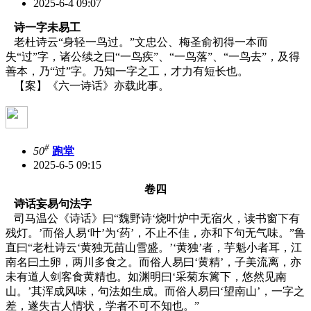
2025-6-4 09:07
诗一字未易工
老杜诗云“身轻一鸟过。”文忠公、梅圣俞初得一本而
失“过”字，诸公续之曰“一鸟疾”、“一鸟落”、“一鸟去”，及得
善本，乃“过”字。乃知一字之工，才力有短长也。
【案】《六一诗话》亦载此事。
#
50
跑堂
2025-6-5 09:15
卷四
诗话妄易句法字
司马温公《诗话》曰“魏野诗‘烧叶炉中无宿火，读书窗下有
残灯。’而俗人易‘叶’为‘药’，不止不佳，亦和下句无气味。”鲁
直曰“老杜诗云‘黄独无苗山雪盛。’‘黄独’者，芋魁小者耳，江
南名曰土卵，两川多食之。而俗人易曰‘黄精’，子美流离，亦
未有道人剑客食黄精也。如渊明曰‘采菊东篱下，悠然见南
山。’其浑成风味，句法如生成。而俗人易曰‘望南山’，一字之
差，遂失古人情状，学者不可不知也。”