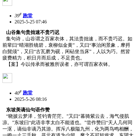
#
39
跑堂
2025-5-25 07:46
山谷集句贵拙速不贵巧迟
集句诗，山谷谓之百家衣体，其法贵拙速，而不贵巧迟。如
前辈曰“晴湖胜镜碧，衰柳似金黄”，又曰“事治闲景象，摩捋
白髭须”，又曰“古瓦磨为砚，闲砧坐当床”，人以为巧。然皆
疲费精力，积日月而后成，不足贵也。
【案】今以传承而被雅所误者，亦可谓百家衣钵。
#
40
跑堂
2025-5-26 08:16
东坡美谪仙句语作赞
“晓披云梦泽，笠钓青茫茫。”又曰“暮骑紫云去，海气侵肌
凉。”东坡曰“此语非李太白不能道也。”尝作赞曰“天人几何同
一沤，谪仙非谪乃其游。挥斥八极隘九州，化为两鸟鸣相酬，
一鸣一止三千秋。开元有道为少留，縻之不可矧肯求。东望太