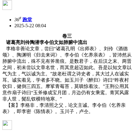
#
36
跑堂
2025-5-22 08:04
卷三
诸葛亮刘伶陶潜李令伯文如肺腑中流出
李格非善论文章，尝曰“诸葛孔明《出师表》、刘伶《酒德
颂》、陶渊明《归去来词》、李令伯《乞养亲表》，皆沛然从
肺腑中流出，殊不见有斧凿痕。是数君子，在后汉之末、两晋
之间，初未尝以文章名世，而其意超迈如此。吾是以知文章以
气为主，气以诚为主。”故老杜谓之诗史者，其大过人在诚实
耳。诚实着见，学者多不晓。如玉川子《醉归》诗曰“昨夜村
饮归，健倒三四五。摩挲青莓苔，莫嗔惊着汝。”王荆公用其
意作扇子诗曰“玉斧修成宝月团，月边仍有女乘鸾。青冥风露
非人世，鬓乱钗横特地寒。”
【案】李格非，李清照之父，论文主诚。李令伯《乞养亲
表》，即李密《陈情表》。玉川子，卢仝。