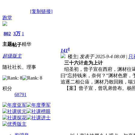
[复制链接]
跑堂
802
3万
1
主题
精华
帖子
#
141
超级版主
楼主
|
发表于 2025-9-4 08:08
|
只
三十六计走为上计
随社社长、理事
绍圣初，曾子宣在西府，渊材往谒
曰“忘持钱来，奈何？”渊材色窘
追逐二相公庙，渊材乃敢回顾，喘立
【案】曾子宣，曾巩弟曾布。杨照
积分
68791