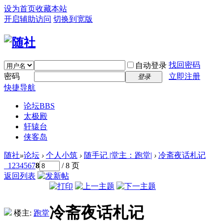
设为首页
收藏本站
开启辅助访问
切换到宽版
找回密码
自动登录
密码
立即注册
登录
快捷导航
论坛
BBS
太极殿
轩辕台
侠客岛
随社
»
论坛
›
个人小筑
›
随手记 |堂主：跑堂|
›
冷斋夜话札记
1
2
3
4
5
6
7
8
/ 8 页
返回列表
冷斋夜话札记
楼主:
跑堂