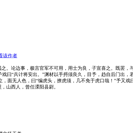
看该作者
之。论边事，极言官军不可用，用士为良，子宣喜之。既罢，
，予戏曰“兵计将安出。”渊材以手捋须良久，目予，趋自后门出
，面无人色，曰“编虎头，撩虎须，几不免于虎口哉！”予又戏曰
，山西人，曾任溧阳县尉。