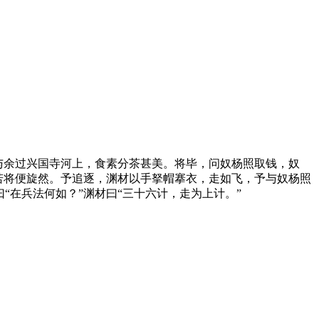
与余过兴国寺河上，食素分茶甚美。将毕，问奴杨照取钱，奴
，若将便旋然。予追逐，渊材以手拏帽搴衣，走如飞，予与奴杨照
“在兵法何如？”渊材曰“三十六计，走为上计。”