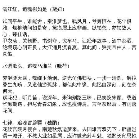
满江红。追魂柳如是（黛妞）
试问平生，谁能舍，秦淮梦也。羁风月，琴箫恒在，花尘俱
雅。烟柳舫间如是寄，黛痕眉上应非画。纵锁愁，亦锁故人
心，臻佳话。
甲衣动，关朝野。书剑夺，惊车马。让经年故事，酒中都洒。
绝境窥心明正反，大江涌月流春夏。算此间，哭笑且由人，言
真假。
水调歌头。追魂马湘兰（晓荷）
梦浥晓天露，魂绕玉池烟。逆光仿佛归袂，一步一清圆。解拟
香生九畹，又道仙游孤脉，都似此中缘。此忆自深刻，刻在奈
何天。
赋花犯，听月笛，说深年。未询别路三昧，已笑换朱颜。载道
华颠期遇，担尽青春幻象，应也瘦诗肩。言至荼靡后，有雨落
花间。
七律。追魂冒辟疆（独酌）
花旋宫院月侵台，南楚秋氛适梦来。去国难言双刃下，辟疆岂
谓一城开。不教大业如星屑，应许微光射斗魁。独酌长宵思抱