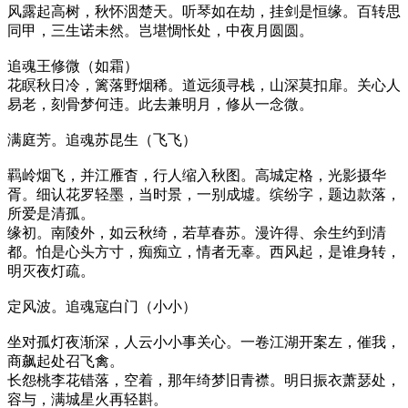
风露起高树，秋怀洇楚天。听琴如在劫，挂剑是恒缘。百转思
同甲，三生诺未然。岂堪惆怅处，中夜月圆圆。
追魂王修微（如霜）
花瞑秋日冷，篱落野烟稀。道远须寻栈，山深莫扣扉。关心人
易老，刻骨梦何违。此去兼明月，修从一念微。
满庭芳。追魂苏昆生（飞飞）
羁岭烟飞，并江雁杳，行人缩入秋图。高城定格，光影摄华
胥。细认花罗轻墨，当时景，一别成墟。缤纷字，题边款落，
所爱是清孤。
缘初。南陵外，如云秋绮，若草春苏。漫许得、余生约到清
都。怕是心头方寸，痴痴立，情者无辜。西风起，是谁身转，
明灭夜灯疏。
定风波。追魂寇白门（小小）
坐对孤灯夜渐深，人云小小事关心。一卷江湖开案左，催我，
商飙起处召飞禽。
长怨桃李花错落，空着，那年绮梦旧青襟。明日振衣萧瑟处，
容与，满城星火再轻斟。