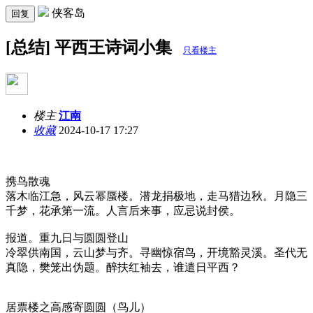
侠客岛
回复
[总结] 平西王诗词小集
只看楼主
楼主
江南
收藏
2024-10-17 17:27
携鸟散魂
落木临江急，风云幂蜃楼。潜龙捐极地，走马猎边秋。月隐三
千梦，花承第一流。人言后来事，应忌说封侯。
报道。重九日与圆圆登山
冷翠供南国，云山梦与齐。寻幽惊宿鸟，开境豁灵溪。圣代无
真隐，樊笼出伪题。醉扶红袖去，谁遣日平西？
居票楼之高感寄圆圆（鸟儿）