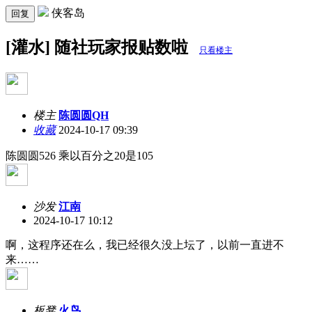
侠客岛
回复
[灌水] 随社玩家报贴数啦
只看楼主
楼主
陈圆圆QH
收藏
2024-10-17 09:39
陈圆圆526 乘以百分之20是105
沙发
江南
2024-10-17 10:12
啊，这程序还在么，我已经很久没上坛了，以前一直进不
来……
板凳
火鸟