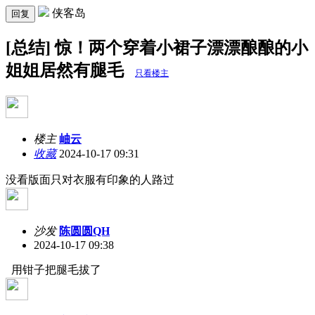
侠客岛
回复
[总结] 惊！两个穿着小裙子漂漂酿酿的小
姐姐居然有腿毛
只看楼主
楼主
岫云
收藏
2024-10-17 09:31
没看版面只对衣服有印象的人路过
沙发
陈圆圆QH
2024-10-17 09:38
用钳子把腿毛拔了