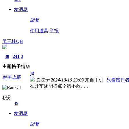
发消息
回复
使用道具
举报
吴三桂QH
30
241
0
主题
帖子
精华
#
7
新手上路
发表于 2024-10-16 23:03
来自手机
|
只看该作
在开车还能掐点？我不敢……
积分
49
发消息
回复