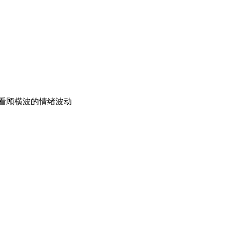
看顾横波的情绪波动