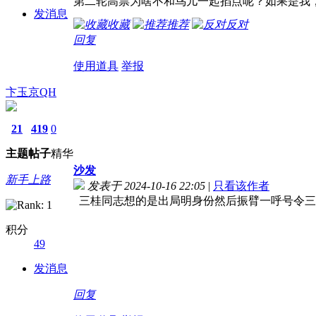
第二轮高票为啥不和鸟儿一起掐点呢？如果是我
发消息
收藏
推荐
反对
回复
使用道具
举报
卞玉京QH
21
419
0
主题
帖子
精华
沙发
新手上路
发表于 2024-10-16 22:05
|
只看该作者
三桂同志想的是出局明身份然后振臂一呼号令三
积分
49
发消息
回复