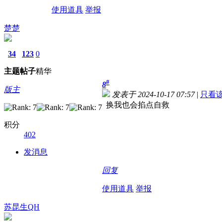
使用道具
举报
楚楚
34
123
0
主题
帖子
精华
#
8
版主
发表于 2024-10-17 07:57
|
只看
换我也会掐点自救
积分
402
发消息
回复
使用道具
举报
苏昆生QH