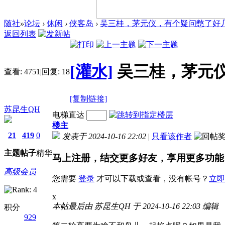
随社
»
论坛
›
休闲
›
侠客岛
›
吴三桂，茅元仪，有个疑问憋了好
返回列表
[灌水]
吴三桂，茅元
查看:
4751
|
回复:
18
[复制链接]
苏昆生QH
电梯直达
楼主
21
419
0
发表于 2024-10-16 22:02
|
只看该作者
主题
帖子
精华
马上注册，结交更多好友，享用更多功能
高级会员
您需要
登录
才可以下载或查看，没有帐号？
立即
x
本帖最后由 苏昆生QH 于 2024-10-16 22:03 编辑
积分
929