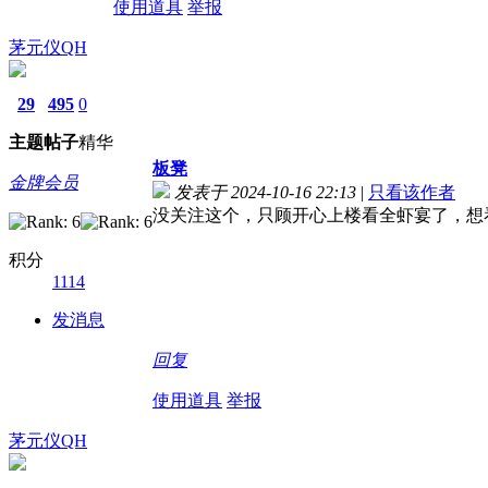
使用道具
举报
茅元仪QH
29
495
0
主题
帖子
精华
板凳
金牌会员
发表于 2024-10-16 22:13
|
只看该作者
没关注这个，只顾开心上楼看全虾宴了，想
积分
1114
发消息
回复
使用道具
举报
茅元仪QH