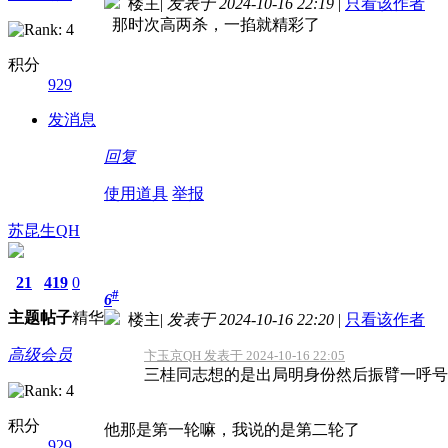
楼主
|
发表于 2024-10-16 22:19
|
只看该作者
那时次高两杀，一掐就精彩了
积分
929
发消息
回复
使用道具
举报
苏昆生QH
21
419
0
#
6
主题
帖子
精华
楼主
|
发表于 2024-10-16 22:20
|
只看该作者
高级会员
卞玉京QH 发表于 2024-10-16 22:05
三桂同志想的是出局明身份然后振臂一呼号令
积分
他那是第一轮嘛，我说的是第二轮了
929