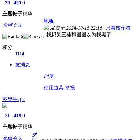
29
495
0
主题
帖子
精华
地板
金牌会员
发表于 2024-10-16 22:16
|
只看该作者
我想吴三桂和圆圆以为我黑了
积分
1114
发消息
回复
使用道具
举报
苏昆生QH
21
419
0
主题
帖子
精华
#
5
高级会员