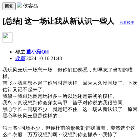
侠客岛
回复
[总结] 这一场让我从新认识一些人
只看楼主
楼主
董小宛QH
收藏
2024-10-16 21:48
我玩风云玩一场忘一场，但你们ID熟悉，却早忘了当初的模
样。
南飞～我真想不起了你当时是啥样，因为太久没同场了。下次
估计又记不起来了。
我黛～我跟她倒是玩得多～所以她还是最初的模样。
我鸟～真没想到你会穿女马甲，笛子对你说的我很赞同。
黑心学长～同场不少，就是记不住，这一场从新认识了，原因
黑心学长风云里是这样的。
独王爷~同场不少，但你杜甫的形象刻进我脑海，突然选个这
么个衣服，万万没想到啊～没想到你会抓杀～我惊了！