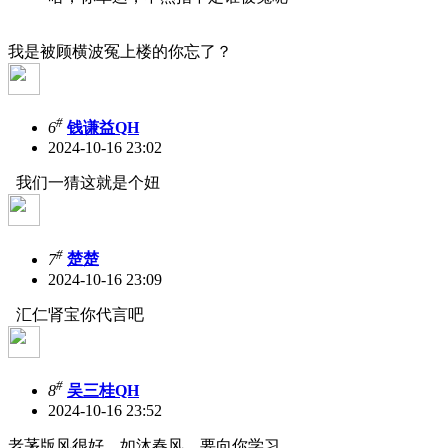
我是被顾横波冤上楼的你忘了？
#
6
钱谦益QH
2024-10-16 23:02
我们一猜这就是个妞
#
7
楚楚
2024-10-16 23:09
汇仁肾宝你代言吧
#
8
吴三桂QH
2024-10-16 23:52
老茅版风很好，如沐春风，要向你学习。