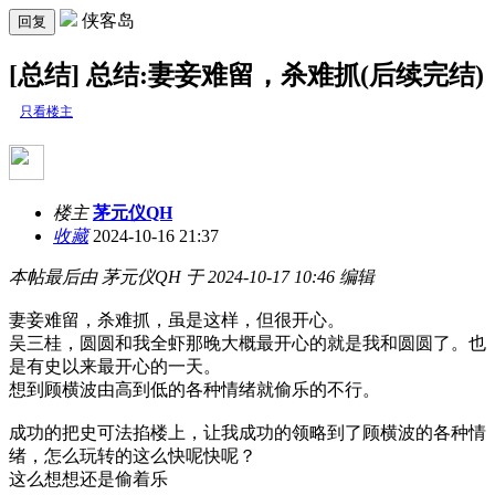
侠客岛
回复
[总结] 总结:妻妾难留，杀难抓(后续完结)
只看楼主
楼主
茅元仪QH
收藏
2024-10-16 21:37
本帖最后由 茅元仪QH 于 2024-10-17 10:46 编辑
妻妾难留，杀难抓，虽是这样，但很开心。
吴三桂，圆圆和我全虾那晚大概最开心的就是我和圆圆了。也
是有史以来最开心的一天。
想到顾横波由高到低的各种情绪就偷乐的不行。
成功的把史可法掐楼上，让我成功的领略到了顾横波的各种情
绪，怎么玩转的这么快呢快呢？
这么想想还是偷着乐