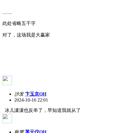
……
此处省略五千字
对了，这场我是大赢家
沙发
卞玉京QH
2024-10-16 22:01
冰儿潇潇也反串了，早知道我就从了
板凳
茅元仪QH