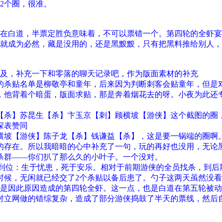
2个圈，很准。
在白道，半票定胜负意味着，不可以票错一个。第四轮的全虾宴
就成为必然，藏是没用的，还是黑黢黢，只有把黑料推给别人，
不及，补充一下和零落的聊天记录吧，作为版面素材的补充
的杀贴名单是柳敬亭和童年，后来因为判断刺客会贴童年，但是
，他背着个暗蛋，版面求贴，那是奔着烟花去的呀。小夜为此还
【杀】苏昆生【杀】卞玉京【刺】顾横坡【游侠】这个截图的圈
深表赞同
横坡【游侠】陈子龙【杀】钱谦益【杀】，这是要一锅端的圈啊
的存在。所以我暗暗的心中补充了一句，玩的再好也没用，无论
杀群——你们扒了那么久的小叶子。一个没对。
当到位：生于忧患，死于安乐。相对于前期游侠的全员找杀，到后
时候，无闲就已经交了2个杀贴以备后患了。勺子这两天虽然没
是因此原因造成的第四轮全虾。这一点，也是白道在第五轮被动
对立网做的错综复杂，造成了部分游侠捣鼓了半天的票线，然后