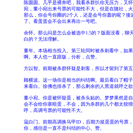
陈圆圆。几乎是裸奔吧，我看杀群扒你无压力，又怀
宛，董小宛出来号票的可能性不大，但是在随社，火
那么，你会号你圈的2个人，还是会号你轰的呢？接
了。看蛋蛋会不会出来再出一号吧。
余怀。那么闷是怎么会被选中1.5的？版面没看，
白的？无法理解。
董年。本场相当投入。第三轮同时被杀刺看中，如果
啊。本人也一直跟版，分析，点赞。
方以智。前期被杀群怀疑是刺客，所以才留到了第五
顾横波。这一场你是相当的纠结啊。最后看白了帽子
来看白。徐佛也排杀了，那么剩余的人黑道就呼之欲
董小宛。你是被怀疑蛋，被杀头贴的。梦梦果然是自
会不会给你塞暗蛋，不会，因为杀群的几个都太狡猾
呼，高调号票的可能性不大。
寇白门。前期高调换马甲ID，后期力挺蛋蛋的号票
你，感但是一直不是纠结的中心。赞。