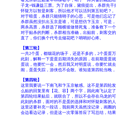
子龙+钱谦益三票。为了自保，黛痕提出，杀群先干
怀疑方以智是刺客，所以他才可以活到第五轮吧？。
对于暗蛋，杀群只能猜哨子的心思，可是他们忘记了
杀群虽然没扒出玉京是谁，可是想仿卞玉京，可是，
两杀高票，杀群选了顾横坡做替死鬼，准备救下一个
对于贴杀的判断，杀群相当准确，出贴前，刺客交的
直了，你们换个代号去烟花吧？哨哨好心疼。
【第三轮】
一共2个蛋，都烟花的场子，还是不多的，2个蛋蛋
此刻，解释一下蛋蛋后期消失的原因，在前期蛋蛋就
蛋说，他要忙一会，然后我又对明蛋说，你要忙就去
闹，蛋蛋失踪，游侠也不会散。谁知道第四轮当晚，
【第四轮】
这里我要说一下南飞和卞玉京敏感。这不是第四轮发
么贴的回复里有【花、容】两个字，因此南飞认定了
第四轮结果贴后，就联合了，所以不会存在乌龙的可
此刻的杀群，面对的不是蛋的选择和对怀疑刺客的人
这里还要补充一段话，我前两天虽然没记录，画圈的
会边看边记录，但是这一次零落答应了写总结，结果