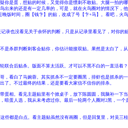
疑你是蛋，想贴的时候，又觉得你是惯刺不敢贴。大腿一拍的哪
鸟出来的还是有一定几率的，可是，就在火鸟圈对的情况下，他
近晚饭时间，圈【钱卞】的贴，改成了号【卞+马】。看吧，火
聊天记录也没看见关于余怀的判断，只是从记录里看见了，对你的
不是杀群判断刺客会贴你，你估计能接双贴。果然是太白了，从
轮联合后贴杀。版面不算太活跃。才可以不黑不白的一直活着？
哥，看白了马婉蓉。其实抓杀不一定要圈黑，排虾也是抓杀的一
出了。不过最终的结果，还是要看大家信不信你的排杀。
带蛋相。看见主题贴里有个掀桌子，放下陈圆圆，我脑补一下当
，暗蛋人选，我从未考虑过你。最后一轮两个人圈对2黑，一个
，这些都是白点。看主题贴虽然没有画圈，但是回复里，对吴三