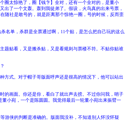
个圈太惊艳了，圈【钱卞】全对，还有一个全对的，是董小
又出了一个文轰。轰到我徒弟了。假设，火鸟真的出来号票，
鸟在随社是敢号的，就是距离那个惊艳一圈，号的时候，反而歪
贴杀名单，杀群是全票通过啊，11个贴，是怎么把自己玩的这么
主题贴看，又是搬杀贴，又是看规则与票楼不符。不贴你贴谁
？
种方式。对于帽子哥版面呼声还是很高的情况下，他可以站出
时的画面。你还是你，看白了就出声去捞。不过你问我，哨子
是董小宛，一个是陈圆圆。我觉得最后一轮董小宛出来振臂一
桂等游侠的判断是准确的。版面我没补，不知道别人怀没怀疑