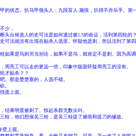
甲的状态。扒马甲领头人：九段盲人-黛痕，扒得不亦乐乎。第
不少，
断头台候选人的史可法是如何逃过被1.5的命运，活到第四轮的
史可法就没有出现在贴杀人选里。怀疑他是刺，所以活到了第四
桂如果是鸟则另当别论，如果不是鸟，就肯定不是刺。因为高调
，周亮工可以走的更远一些，印象中版面怀疑周亮工的没有。
轮才贴杀？？
吧。那是楚楚塞的，人选不错。
砍。
找蛋上面。
，结果明蛋被刺了。惊起杀群无数尖叫。
三桂，他们想保吴三桂，是吴三桂提了黛痕和提刀的缘故。
作壁上观。
楚楚和零落报喜，看，今晚又有烟花。可是。万一改了人选呢？