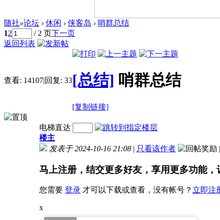
随社
»
论坛
›
休闲
›
侠客岛
›
哨群总结
1
2
/ 2 页
下一页
返回列表
[总结]
哨群总结
查看:
14107
|
回复:
33
[复制链接]
电梯直达
楼主
发表于 2024-10-16 21:08
|
只看该作者
马上注册，结交更多好友，享用更多功能，
您需要
登录
才可以下载或查看，没有帐号？
立即注
x