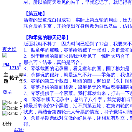
材。所以前两天看见的帖子，早就忘记了。就记得有
【第五轮】
活着的黑道洗白很成功，实际上第五轮的局面，压力
联合后的玉京，开始使出浑身解数为自己洗白，仿贴
【和零落的聊天记录】
版面我就不补了，因为时间已经到了12点，我要来
夜之埙
1、贴童年的那晚，零落给我截了一张图，杀群最初
2、对于暗蛋的版面求贴我也看见了，惊呼太巧合了
那么巧？结果，真的是巧合。
294
0
1715
3、零落截图的记录里，看见童年的圈，圈了柳如是
4、杀群玩的很好，就是运气不好——零落的，我也
主
精
帖子
5、零落的第二个截图，明蛋的圈，柳如是【杀】顾
题
华
6、零落提供的版面线索，黛痕是无论黑白都要翻牌
版主
7、零落提供了一个素菜。我打算发出来，打击一下
8|、零落在聊天记录中，总结了八个字，我觉得相
得最后剩余的2个黑道，活不到第五轮，在第四轮的
状态，再结合第四轮无人号票的情况，哨子觉得可能
9、杀群早期票线对立做的好且早，还相互有对立，
积分
碍。
4760