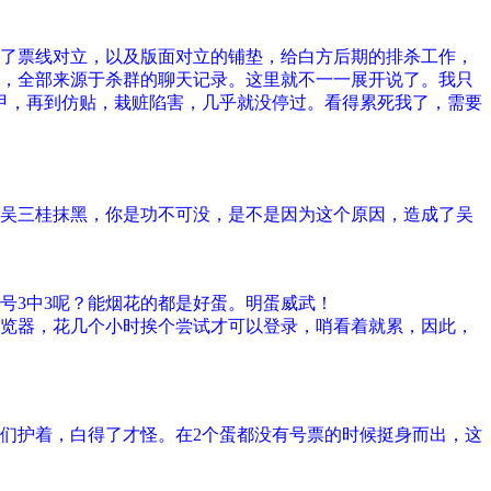
了票线对立，以及版面对立的铺垫，给白方后期的排杀工作，
，全部来源于杀群的聊天记录。这里就不一一展开说了。我只
甲，再到仿贴，栽赃陷害，几乎就没停过。看得累死我了，需要
吴三桂抹黑，你是功不可没，是不是因为这个原因，造成了吴
号3中3呢？能烟花的都是好蛋。明蛋威武！
览器，花几个小时挨个尝试才可以登录，哨看着就累，因此，
们护着，白得了才怪。在2个蛋都没有号票的时候挺身而出，这