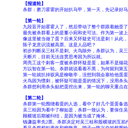
【报道轮】
杀群：磨刀霍霍的开始扒马甲，第一天，先记录好马
【第一轮】
九段盲开始霍霍人了，然后带动了整个群跟着她歪了
最先被杀群看上的是董小宛和史可法。作为第一波上
像这里被当做了蛋？后来又怀疑史可法是刺！从此，
陈子龙意识流被高票。这是人品吧？
初步判断吴三桂不是刺。火鸟除外，杀群认为，吴三
天断片，目前无法连贯思考因为所以就。
周亮工这个刺客一度被杀群怀疑是蛋，如果不是烟花
方以智在第一轮。杀群就说看着不黑，为何留到第五
第一轮就扒掉驭风是柳敬亭，没想到我会塞给他蛋蛋
火鸟因为惯刺，被怀疑可能是蛋的情况下，没用杀头
杀群想利用杀头贴把蛋挖出来，第一轮的聊天重点在
【第二轮】
杀群第一轮围绕着蛋的人选，看中了好几个蛋蛋备选
吴三桂因为看中了柳如是，杀群一致认为，要保住吴
顾横坡后期被纠结，是因为被当成了掩体。
钱谦益率先2票。杀群决定对吴三桂和股横坡的互掐
看见杀群想贴童年和柳敬亭，哨子一阵兴奋的截图给