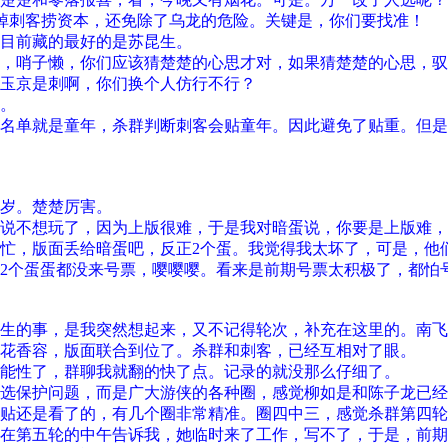
掉刺客捞资本，还免除了乌龙的危险。关键是，你们要找准！
目前藏的最好的是苏昆生。
，哨子懒，你们应该猜楚楚的心思才对，如果猜楚楚的心思，驭
玉京是刺啊，你们换个人仿行不行？
。
名单就是童年，杀群判断刺客会贴童年。因此避免了贴重。但是
万岁。楚楚厉害。
说不想玩了，因为上版很难，于是我对暗蛋说，你要是上版难，
忙，版面丢给暗蛋吧，反正2个蛋。我觉得我太坏了，可是，他
2个蛋蛋都没来号票，嘤嘤嘤。看来是前期号票太积极了，都怕
生的事，是我突然想起来，又不记得轮次，补充在这里的。南飞
花香容，版面联合到位了。杀群和刺客，已经互相对了眼。
能性了，群聊我就翻的快了点。记录的就没那么仔细了。
选保护问题，而是广大游侠的各种圈，感觉柳如是和陈子龙已经
贴还是看了的，有几个圈非常精准。圈四中三，感觉杀群第四轮
在第五轮的中午告诉我，她临时来了工作，写不了，于是，前期