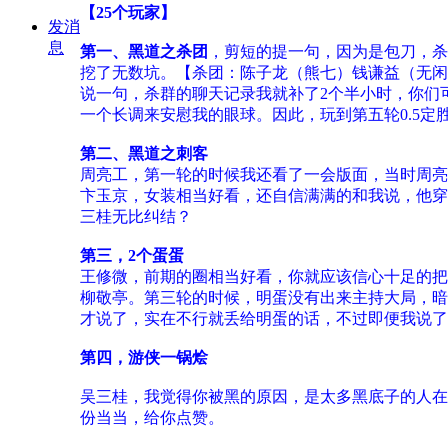
【25个玩家】
发消
息
第一、黑道之杀团
，剪短的提一句，因为是包刀，杀
挖了无数坑。【杀团：陈子龙（熊七）钱谦益（无闲
说一句，杀群的聊天记录我就补了2个半小时，你们
一个长调来安慰我的眼球。因此，玩到第五轮0.5定
第二、黑道之刺客
周亮工，第一轮的时候我还看了一会版面，当时周亮
卞玉京，女装相当好看，还自信满满的和我说，他穿
三桂无比纠结？
第三，2个蛋蛋
王修微，前期的圈相当好看，你就应该信心十足的把
柳敬亭。第三轮的时候，明蛋没有出来主持大局，暗
才说了，实在不行就丢给明蛋的话，不过即便我说了
第四，游侠一锅烩
吴三桂，我觉得你被黑的原因，是太多黑底子的人在
份当当，给你点赞。