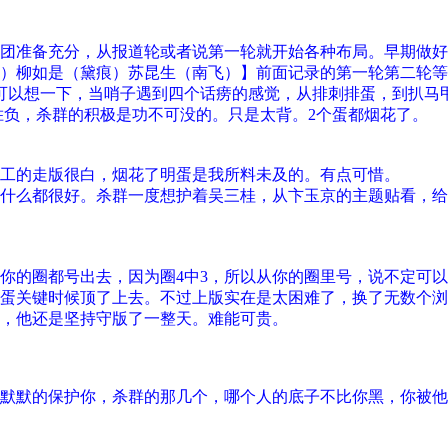
团准备充分，从报道轮或者说第一轮就开始各种布局。早期做好
）柳如是（黛痕）苏昆生（南飞）】前面记录的第一轮第二轮等
可以想一下，当哨子遇到四个话痨的感觉，从排刺排蛋，到扒马
胜负，杀群的积极是功不可没的。只是太背。2个蛋都烟花了。
工的走版很白，烟花了明蛋是我所料未及的。有点可惜。
什么都很好。杀群一度想护着吴三桂，从卞玉京的主题贴看，给
你的圈都号出去，因为圈4中3，所以从你的圈里号，说不定可以
蛋关键时候顶了上去。不过上版实在是太困难了，换了无数个浏
，他还是坚持守版了一整天。难能可贵。
默默的保护你，杀群的那几个，哪个人的底子不比你黑，你被他