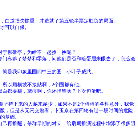
，白道损失惨重，才造就了第五轮半票定胜负的局面。
才可以自保。
对于柳敬亭，为啥不一起换一换呢？
专门私聊了楚楚和零落，问他们是否和暗蛋眉来眼去了，怎么会
，就是我印象里圈四中三的圈，小叶子威武。
。所以顾横坡不接贴啊，2个圈都有他。
黑白都要翻，黛痕啊，你还指望啥？下次包蛋吧。
期坚持下来的人越来越少，如果不是2个蛋蛋的各种意外，我觉
看版，但是从无闲交贴看，卞玉京在第四轮有过一段时间的危险
的基础。
自己再推翻，杀群早期的对立，给后期推演过程中增添了很多阻