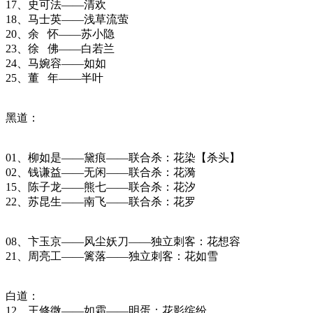
17、史可法——清欢
18、马士英——浅草流萤
20、余 怀——苏小隐
23、徐 佛——白若兰
24、马婉容——如如
25、董 年——半叶
黑道：
01、柳如是——黛痕——联合杀：花染【杀头】
02、钱谦益——无闲——联合杀：花漪
15、陈子龙——熊七——联合杀：花汐
22、苏昆生——南飞——联合杀：花罗
08、卞玉京——风尘妖刀——独立刺客：花想容
21、周亮工——篱落——独立刺客：花如雪
白道：
12、王修微——如霜——明蛋：花影缤纷