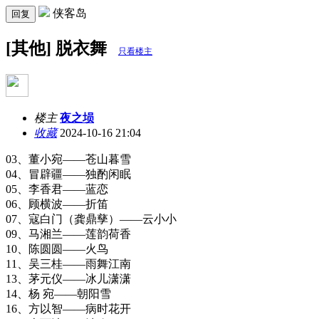
侠客岛
回复
[其他] 脱衣舞
只看楼主
楼主
夜之埙
收藏
2024-10-16 21:04
03、董小宛——苍山暮雪
04、冒辟疆——独酌闲眠
05、李香君——蓝恋
06、顾横波——折笛
07、寇白门（龚鼎孳）——云小小
09、马湘兰——莲韵荷香
10、陈圆圆——火鸟
11、吴三桂——雨舞江南
13、茅元仪——冰儿潇潇
14、杨 宛——朝阳雪
16、方以智——病时花开