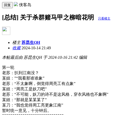
侠客岛
回复
[总结] 关于杀群赌马甲之柳暗花明
只看楼主
楼主
苏昆生QH
收藏
2024-10-14 21:49
本帖最后由 苏昆生QH 于 2024-10-16 21:42 编辑
第一轮
老苏：扒到江南没？
某妞：”“我看那谁谁象”
老苏：“不太象啊，倒觉得周亮工有点象”
某妞：“周亮工是妖刀吧”
老苏：“不可能，妖刀的诗不是这风格，穿衣风格也不象啊”
某妞：“那就是某某某了”
某刀：“我也觉得周工亮更象江南”
暂时统一意见，十分钟后。