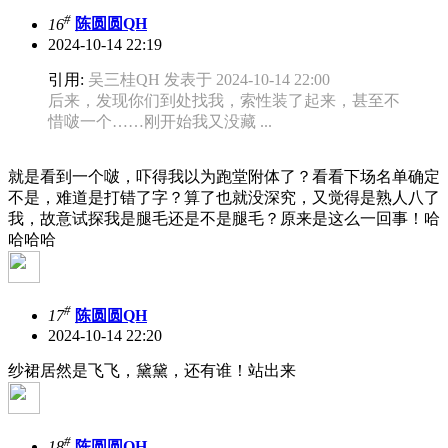
#
16
陈圆圆QH
2024-10-14 22:19
引用:
吴三桂QH 发表于 2024-10-14 22:00
后来，发现你们到处找我，索性装了起来，甚至不
惜啵一个……刚开始我又没藏 ...
就是看到一个啵，吓得我以为跑堂附体了？看看下场名单确定
不是，难道是打错了字？算了也就没深究，又觉得是熟人八了
我，故意试探我是腿毛还是不是腿毛？原来是这么一回事！哈
哈哈哈
#
17
陈圆圆QH
2024-10-14 22:20
纱裙居然是飞飞，黛黛，还有谁！站出来
#
18
陈圆圆QH