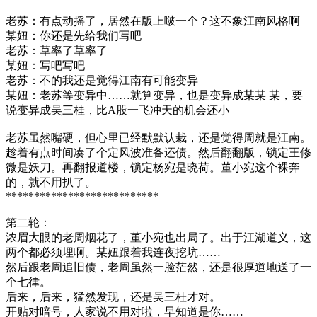
老苏：有点动摇了，居然在版上啵一个？这不象江南风格啊
某妞：你还是先给我们写吧
老苏：草率了草率了
某妞：写吧写吧
老苏：不的我还是觉得江南有可能变异
某妞：老苏等变异中……就算变异，也是变异成某某 某，要
说变异成吴三桂，比A股一飞冲天的机会还小
老苏虽然嘴硬，但心里已经默默认栽，还是觉得周就是江南。
趁着有点时间凑了个定风波准备还债。然后翻翻版，锁定王修
微是妖刀。再翻报道楼，锁定杨宛是晓荷。董小宛这个裸奔
的，就不用扒了。
***************************
第二轮：
浓眉大眼的老周烟花了，董小宛也出局了。出于江湖道义，这
两个都必须埋啊。某妞跟着我连夜挖坑……
然后跟老周追旧债，老周虽然一脸茫然，还是很厚道地送了一
个七律。
后来，后来，猛然发现，还是吴三桂才对。
开贴对暗号，人家说不用对啦，早知道是你……