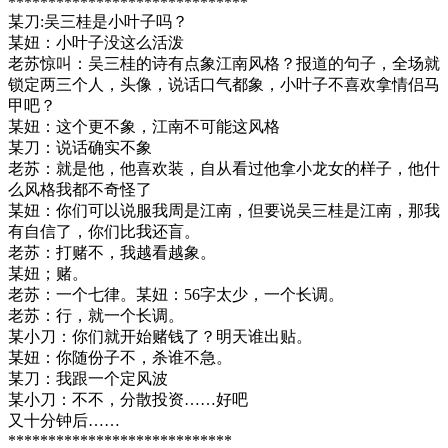
******************************
某刀:吴三桂是小叶子吗？
某妞：小叶子没这么活泼
老苏惊叫：吴三桂的诗有点象江南风格？报道的句子，全场就
锁定两三个人，头像，说话口气都象，小叶子不喜欢拿情侣马
甲吧？
某妞：这个更不象，江南不可能这风格
某刀：说话确实不象
老苏：就是他，他喜欢装，自从看过他拿小龙女的样子，他什
么风格我都不奇怪了
某妞：你们可以说服我周是江南，但要说吴三桂是江南，那我
有自信了，你们比我还盲。
老苏：打赌不，我越看越象。
某妞；赌。
老苏：一个七律。某妞：56字太少，一个长调。
老苏：行，就一个长调。
某小刀：你们就开始赌钱了？明天谁出贴。
某妞：你随份子不，杀谁不急。
某刀：我跟一个定风波
某小刀：不不，分散投资……好吧
又十分钟后……
****************************