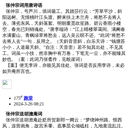
张仲宗词用唐诗语
张仲宗，号芦川，填词最工。其踏莎行云：“芳草平沙，斜
阳远树。无情桃叶江头渡。醉来扶上木兰舟，将愁不去将人
去。薄劣东风，夭斜落絮。明朝重觅吹笙路。碧云香雨小楼
空，春光已到销魂处。”唐李端诗：“江上晴楼翠霭间。满阑春
水满窗山。青枫绿草将愁去，远入吴云暝不还。”此词“将愁不
去将人去”一句，反用之。（夭斜音歪斜，白乐天诗：“钱塘苏
小小，人道最夭斜。”自注：夭音歪）若不知其出处，不见其
工。词虽一小技，然非胸中有万卷，下笔无一尘，亦不能臻其
妙也。（案：此词乃张翥作，见蜕崖词）
【案】便无李诗，亦能见其佳处。张词是否反用李诗，未必
如升痷所言也。
#
175
跑堂
2024-3-26 08:21
张仲宗送胡澹庵词
张仲宗送胡澹庵赴贬所贺新郎一阕云：“梦绕神州路。恨西
风，连营画角，故宫禾黍。底事昆仑倾砥柱，九地黄流乱注。