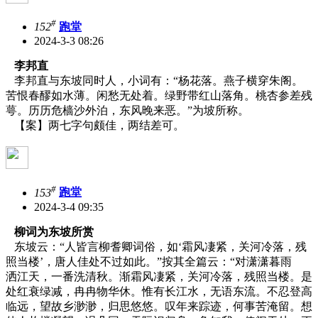
#
152
跑堂
2024-3-3 08:26
李邦直
李邦直与东坡同时人，小词有：“杨花落。燕子横穿朱阁。
苦恨春醪如水薄。闲愁无处着。绿野带红山落角。桃杏参差残
萼。历历危樯沙外泊，东风晚来恶。”为坡所称。
【案】两七字句颇佳，两结差可。
#
153
跑堂
2024-3-4 09:35
柳词为东坡所赏
东坡云：“人皆言柳耆卿词俗，如‘霜风凄紧，关河冷落，残
照当楼’，唐人佳处不过如此。”按其全篇云：“对潇潇暮雨
洒江天，一番洗清秋。渐霜风凄紧，关河冷落，残照当楼。是
处红衰绿减，冉冉物华休。惟有长江水，无语东流。不忍登高
临远，望故乡渺渺，归思悠悠。叹年来踪迹，何事苦淹留。想