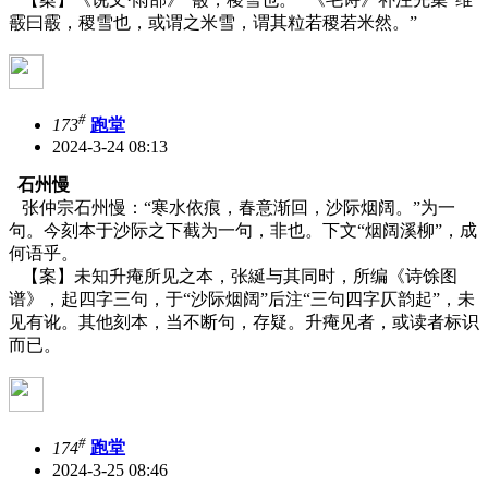
霰曰霰，稷雪也，或谓之米雪，谓其粒若稷若米然。”
#
173
跑堂
2024-3-24 08:13
石州慢
张仲宗石州慢：“寒水依痕，春意渐回，沙际烟阔。”为一
句。今刻本于沙际之下截为一句，非也。下文“烟阔溪柳”，成
何语乎。
【案】未知升痷所见之本，张綖与其同时，所编《诗馀图
谱》，起四字三句，于“沙际烟阔”后注“三句四字仄韵起”，未
见有讹。其他刻本，当不断句，存疑。升痷见者，或读者标识
而已。
#
174
跑堂
2024-3-25 08:46