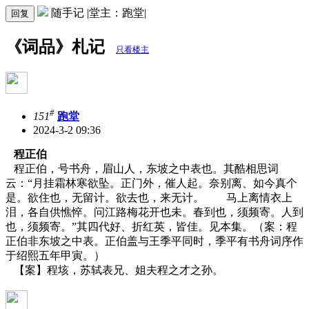
随手记 |堂主：跑堂|
回复
《词品》札记
只看楼主
#
151
跑堂
2024-3-2 09:36
程正伯
程正伯，号书舟，眉山人，东坡之中表也。其酷相思词
云：“月挂霜林寒欲坠。正门外，催人起。奈别离、如今真个
是。欲住也，无留计。欲去也，来无计。 马上离情衣上
泪，各自供憔悴。问江路梅花开也未。春到也，须频寄。人到
也，须频寄。”其四代好、折红英，皆佳。见本集。（案：程
正伯非东坡之中表。正伯盖与王季平同时，季平有书舟词序作
于绍熙五年甲寅。）
【案】程垓，苏轼表兄、姐夫程之才之孙。