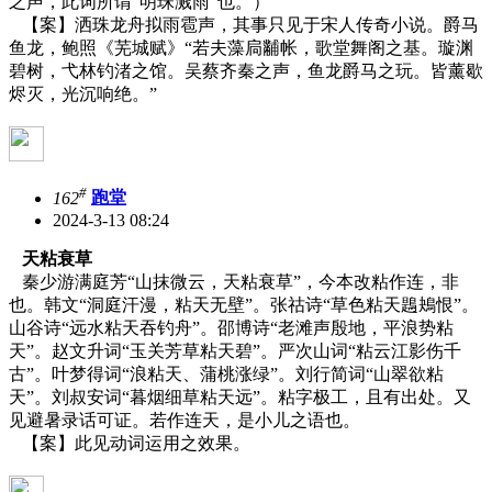
之声，此词所谓“明珠溅雨”也。）
【案】洒珠龙舟拟雨雹声，其事只见于宋人传奇小说。爵马
鱼龙，鲍照《芜城赋》“若夫藻扃黼帐，歌堂舞阁之基。璇渊
碧树，弋林钓渚之馆。吴蔡齐秦之声，鱼龙爵马之玩。皆薰歇
烬灭，光沉响绝。”
#
162
跑堂
2024-3-13 08:24
天粘衰草
秦少游满庭芳“山抹微云，天粘衰草”，今本改粘作连，非
也。韩文“洞庭汗漫，粘天无壁”。张祜诗“草色粘天鶗鴂恨”。
山谷诗“远水粘天吞钓舟”。邵博诗“老滩声殷地，平浪势粘
天”。赵文升词“玉关芳草粘天碧”。严次山词“粘云江影伤千
古”。叶梦得词“浪粘天、蒲桃涨绿”。刘行简词“山翠欲粘
天”。刘叔安词“暮烟细草粘天远”。粘字极工，且有出处。又
见避暑录话可证。若作连天，是小儿之语也。
【案】此见动词运用之效果。