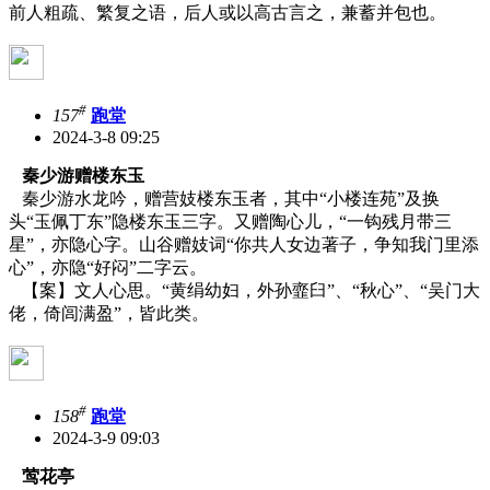
前人粗疏、繁复之语，后人或以高古言之，兼蓄并包也。
#
157
跑堂
2024-3-8 09:25
秦少游赠楼东玉
秦少游水龙吟，赠营妓楼东玉者，其中“小楼连苑”及换
头“玉佩丁东”隐楼东玉三字。又赠陶心儿，“一钩残月带三
星”，亦隐心字。山谷赠妓词“你共人女边著子，争知我门里添
心”，亦隐“好闷”二字云。
【案】文人心思。“黄绢幼妇，外孙韲臼”、“秋心”、“吴门大
佬，倚闾满盈”，皆此类。
#
158
跑堂
2024-3-9 09:03
莺花亭