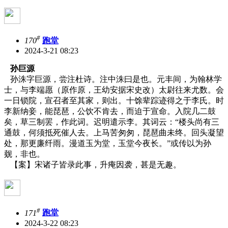
#
170
跑堂
2024-3-21 08:23
孙巨源
孙洙字巨源，尝注杜诗。注中洙曰是也。元丰间，为翰林学
士，与李端愿（原作原，王幼安据宋史改）太尉往来尤数。会
一日锁院，宣召者至其家，则出。十馀辈踪迹得之于李氏。时
李新纳妾，能琵琶，公饮不肯去，而迫于宣命。入院几二鼓
矣，草三制罢，作此词。迟明遣示李。其词云：“楼头尚有三
通鼓，何须抵死催人去。上马苦匆匆，琵琶曲未终。回头凝望
处，那更廉纤雨。漫道玉为堂，玉堂今夜长。”或传以为孙
觌，非也。
【案】宋诸子皆录此事，升痷因袭，甚是无趣。
#
171
跑堂
2024-3-22 08:23