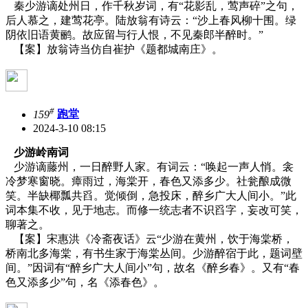
秦少游谪处州日，作千秋岁词，有“花影乱，莺声碎”之句，
后人慕之，建莺花亭。陆放翁有诗云：“沙上春风柳十围。绿
阴依旧语黄鹂。故应留与行人恨，不见秦郎半醉时。”
【案】放翁诗当仿自崔护《题都城南庄》。
#
159
跑堂
2024-3-10 08:15
少游岭南词
少游谪藤州，一日醉野人家。有词云：“唤起一声人悄。衾
冷梦寒窗晓。瘴雨过，海棠开，春色又添多少。社瓮酿成微
笑。半缺椰瓢共舀。觉倾倒，急投床，醉乡广大人间小。”此
词本集不收，见于地志。而修一统志者不识舀字，妄改可笑，
聊著之。
【案】宋惠洪《冷斋夜话》云“少游在黄州，饮于海棠桥，
桥南北多海棠，有书生家于海棠丛间。少游醉宿于此，题词壁
间。”因词有“醉乡广大人间小”句，故名《醉乡春》。又有“春
色又添多少”句，名《添春色》。