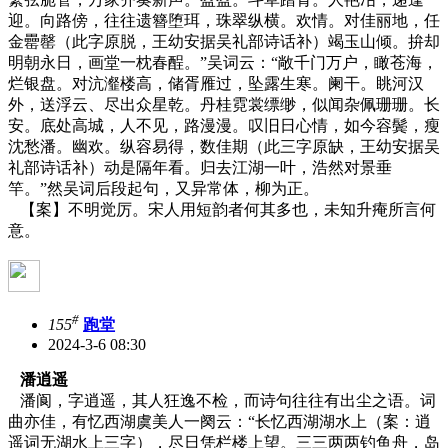
迎。向路傍，往往遗簪堕珥，珠翠纵横。欢情。对佳丽地，任
金罍罄（此字原脱，王幼安据吴礼部诗话补）竭玉山倾。拚却
明朝永日，画堂一枕春酲。”吴词云：“敞千门万户，瞰苍海，
烂银盘。对沆瀣楼高，储胥雁过，坠露生寒。阑干。眺河汉
外，送浮云、尽出众星乾。丹桂霓裳缥缈，似闻杂佩珊珊。长
安。底处高城，人不见，路漫漫。叹旧日心情，如今容鬓，瘦
沈愁潘。幽欢。纵容易得，数佳期（此三字原缺，王幼安据吴
礼部诗话补）动是隔年看。归去江湖一叶，浩然对景垂
竿。”然吴词后段起句，又异常体，柳为正。
【案】不明觉厉。宋人用短韵者何其多也，未知升痷所言何
意。
#
155
跑堂
2024-3-6 08:30
潘逍遥
潘阆，字逍遥，其人狂逸不检，而诗句往往有出尘之语。词
曲亦佳，有忆西湖虞美人一阕云：“长忆西湖湖水上（案：逍
遥词无湖水上三字），尽日凭栏楼上望。三三两两钓鱼舟，岛