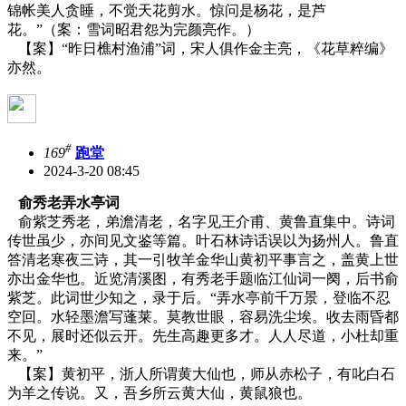
锦帐美人贪睡，不觉天花剪水。惊问是杨花，是芦
花。”（案：雪词昭君怨为完颜亮作。）
【案】“昨日樵村渔浦”词，宋人俱作金主亮，《花草粹编》
亦然。
#
169
跑堂
2024-3-20 08:45
俞秀老弄水亭词
俞紫芝秀老，弟澹清老，名字见王介甫、黄鲁直集中。诗词
传世虽少，亦间见文鉴等篇。叶石林诗话误以为扬州人。鲁直
答清老寒夜三诗，其一引牧羊金华山黄初平事言之，盖黄上世
亦出金华也。近览清溪图，有秀老手题临江仙词一阕，后书俞
紫芝。此词世少知之，录于后。“弄水亭前千万景，登临不忍
空回。水轻墨澹写蓬莱。莫教世眼，容易洗尘埃。收去雨昏都
不见，展时还似云开。先生高趣更多才。人人尽道，小杜却重
来。”
【案】黄初平，浙人所谓黄大仙也，师从赤松子，有叱白石
为羊之传说。又，吾乡所云黄大仙，黄鼠狼也。