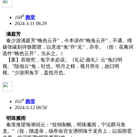
#
160
跑堂
2024-3-11 08:29
满庭芳
秦少游满庭芳“晚色云开”，今本误作“晚兔云开”，不通。维
扬张綖刻诗馀图谱，以意改“兔”作“见”，亦非。（按：花庵词
选作“晚色云开”，当从之。）
【案】若细究，兔字未必误。《礼记·曲礼》云“兔曰明
视。”陆佃云“兔，吐也。明月之精，视月而生，故曰明
视。”少游用兔字，盖指月也。
#
161
跑堂
2024-3-12 08:50
明珠溅雨
秦淮海望海潮词云：“纹锦制帆，明珠溅雨，宁论爵马鱼
龙。”（按，隋遗录，炀帝命宫女洒明珠于龙舟上，以拟雨雹