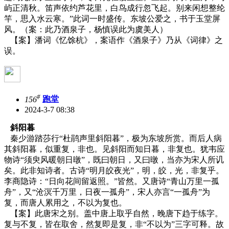
屿正清秋。笛声依约芦花里，白鸟成行忽飞起。别来闲想整纶
竿，思入水云寒。”此词一时盛传。东坡公爱之，书于玉堂屏
风。（案：此乃酒泉子，杨慎误此为虞美人）
【案】潘词《忆馀杭》，案语作《酒泉子》乃从《词律》之
误。
#
156
跑堂
2024-3-7 08:38
斜阳暮
秦少游踏莎行“杜鹃声里斜阳暮”，极为东坡所赏。而后人病
其斜阳暮，似重复，非也。见斜阳而知日暮，非复也。犹韦应
物诗“须臾风暖朝日暾”，既曰朝日，又曰暾，当亦为宋人所讥
矣。此非知诗者。古诗“明月皎夜光”，明，皎，光，非复乎。
李商隐诗：“日向花间留返照。”皆然。又唐诗“青山万里一孤
舟”，又“沧溟千万里，日夜一孤舟”，宋人亦言“一孤舟”为
复，而唐人累用之，不以为复也。
【案】此唐宋之别。盖中唐上取乎自然，晚唐下趋于练字。
复与不复，皆在取舍，然复即是复，非“不以为”三字可释。故