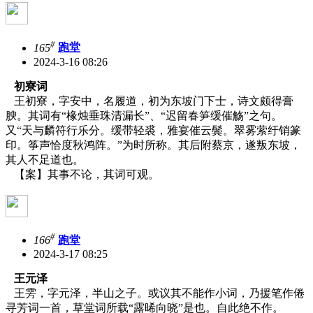
#
165
跑堂
2024-3-16 08:26
初寮词
王初寮，字安中，名履道，初为东坡门下士，诗文颇得膏
腴。其词有“椽烛垂珠清漏长”、“迟留春笋缓催觞”之句。
又“天与麟符行乐分。缓带轻裘，雅宴催云鬓。翠雾萦纡销篆
印。筝声恰度秋鸿阵。”为时所称。其后附蔡京，遂叛东坡，
其人不足道也。
【案】其事不论，其词可观。
#
166
跑堂
2024-3-17 08:25
王元泽
王雱，字元泽，半山之子。或议其不能作小词，乃援笔作倦
寻芳词一首，草堂词所载“露晞向晓”是也。自此绝不作。