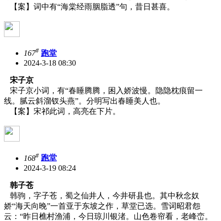
【案】词中有“海棠经雨胭脂透”句，昔日甚喜。
#
167
跑堂
2024-3-18 08:30
宋子京
宋子京小词，有“春睡腾腾，困入娇波慢。隐隐枕痕留一
线。腻云斜溜钗头燕”。分明写出春睡美人也。
【案】宋祁此词，高亮在下片。
#
168
跑堂
2024-3-19 08:24
韩子苍
韩驹，字子苍，蜀之仙井人，今井研县也。其中秋念奴
娇“海天向晚”一首亚于东坡之作，草堂已选。雪词昭君怨
云：“昨日樵村渔浦，今日琼川银渚。山色卷帘看，老峰峦。