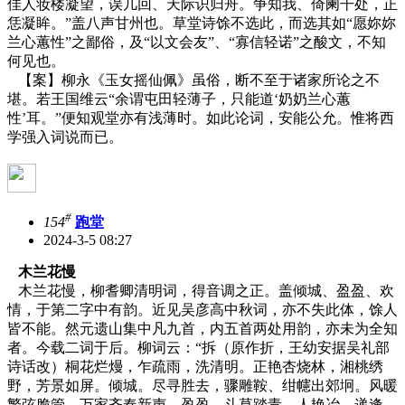
佳人妆楼凝望，误几回、天际识归舟。争知我、倚阑干处，正
恁凝眸。”盖八声甘州也。草堂诗馀不选此，而选其如“愿妳妳
兰心蕙性”之鄙俗，及“以文会友”、“寡信轻诺”之酸文，不知
何见也。
【案】柳永《玉女摇仙佩》虽俗，断不至于诸家所论之不
堪。若王国维云“余谓屯田轻薄子，只能道‘奶奶兰心蕙
性’耳。”便知观堂亦有浅薄时。如此论词，安能公允。惟将西
学强入词说而已。
#
154
跑堂
2024-3-5 08:27
木兰花慢
木兰花慢，柳耆卿清明词，得音调之正。盖倾城、盈盈、欢
情，于第二字中有韵。近见吴彦高中秋词，亦不失此体，馀人
皆不能。然元遗山集中凡九首，内五首两处用韵，亦未为全知
者。今载二词于后。柳词云：“拆（原作折，王幼安据吴礼部
诗话改）桐花烂熳，乍疏雨，洗清明。正艳杏烧林，湘桃绣
野，芳景如屏。倾城。尽寻胜去，骤雕鞍、绀幰出郊坰。风暖
繁弦脆管，万家齐奏新声。盈盈。斗草踏青。人艳冶，递逢