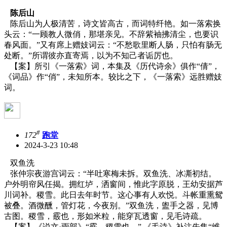
陈后山
陈后山为人极清苦，诗文皆高古，而词特纤艳。如一落索换
头云：“一顾教人微俏，那堪亲见。不辞紫袖拂清尘，也要识
春风面。”又有席上赠妓词云：“不愁歌里断人肠，只怕有肠无
处断。”所谓彼亦直寄焉，以为不知己者诟厉也。
【案】所引《一落索》词，本集及《历代诗余》俱作“倩”，
《词品》作“俏”，未知所本。较比之下，《一落索》远胜赠妓
词。
#
172
跑堂
2024-3-23 10:48
双鱼洗
张仲宗夜游宫词云：“半吐寒梅未拆。双鱼洗、冰凘初结。
户外明帘风任揭。拥红垆，洒窗间，惟此字原脱，王幼安据芦
川词补。稷雪。此日去年时节。这心事有人欢悦。斗帐重熏鸳
被叠。酒微醺，管灯花，今夜别。”双鱼洗，盥手之器，见博
古图。稷雪，霰也，形如米粒，能穿瓦透窗，见毛诗疏。
【案】《说文·雨部》“霰，稷雪也。” 《毛诗》补注先集“维