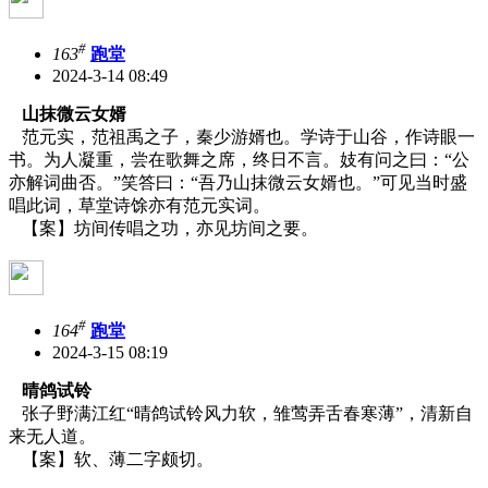
#
163
跑堂
2024-3-14 08:49
山抹微云女婿
范元实，范祖禹之子，秦少游婿也。学诗于山谷，作诗眼一
书。为人凝重，尝在歌舞之席，终日不言。妓有问之曰：“公
亦解词曲否。”笑答曰：“吾乃山抹微云女婿也。”可见当时盛
唱此词，草堂诗馀亦有范元实词。
【案】坊间传唱之功，亦见坊间之要。
#
164
跑堂
2024-3-15 08:19
晴鸽试铃
张子野满江红“晴鸽试铃风力软，雏莺弄舌春寒薄”，清新自
来无人道。
【案】软、薄二字颇切。