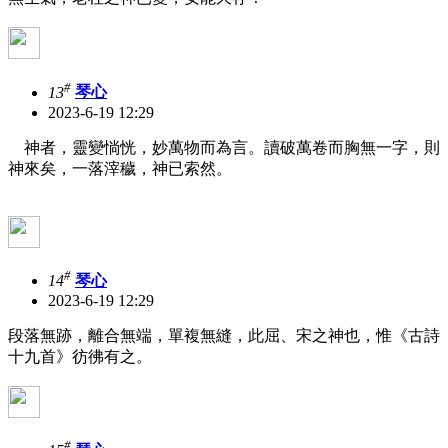
#
13
琴心
2023-6-19 12:29
神者，靈變惝恍，妙萬物而為言。讀破萬卷而胸無一字，則
神來矣，一落滓穢，神已索然。
#
14
琴心
2023-6-19 12:29
段落無跡，離合無端，單複無縫，此屈、宋之神也，惟《古詩
十九首》彷彿有之。
#