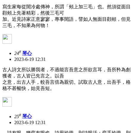
寫生家每從閒冷處傳神，所謂「頰上加三毛」也。然須從面目
顴頰上先著精彩，然後三毛可
加。近見詩家正意寥寥，專事閒語，譬如人無面目顴頰，但見
三毛，不知果為何物！
#
24
琴心
2023-6-19 12:31
古人詩文所以勝我者，不過能言吾意之所欲言耳，吾所矜為創
獲者，古人皆已先言之。以吾
之意，出古人手，較吾言倍為親切。試取古人意，出吾手，格
格不甚暢快，始見吾短。
#
25
琴心
2023-6-19 12:31
詩有眼，猶弈有眼也。詩思玲瓏，則詩眼活；弈手玲瓏，則