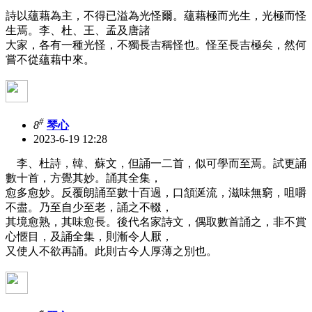
詩以蘊藉為主，不得已溢為光怪爾。蘊藉極而光生，光極而怪
生焉。李、杜、王、孟及唐諸
大家，各有一種光怪，不獨長吉稱怪也。怪至長吉極矣，然何
嘗不從蘊藉中來。
#
8
琴心
2023-6-19 12:28
李、杜詩，韓、蘇文，但誦一二首，似可學而至焉。試更誦
數十首，方覺其妙。誦其全集，
愈多愈妙。反覆朗誦至數十百過，口頷涎流，滋味無窮，咀嚼
不盡。乃至自少至老，誦之不輟，
其境愈熟，其味愈長。後代名家詩文，偶取數首誦之，非不賞
心愜目，及誦全集，則漸令人厭，
又使人不欲再誦。此則古今人厚薄之別也。