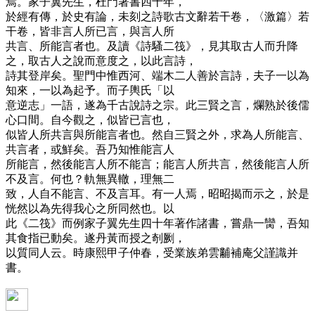
焉。家子翼先生，杜門著書四十年，
於經有傳，於史有論，未刻之詩歌古文辭若干卷，〈激篇〉若
干卷，皆非言人所已言，與言人所
共言、所能言者也。及讀《詩騷二筏》，見其取古人而升降
之，取古人之說而意度之，以此言詩，
詩其登岸矣。聖門中惟西河、端木二人善於言詩，夫子一以為
知來，一以為起予。而子輿氏「以
意逆志」一語，遂為千古說詩之宗。此三賢之言，爛熟於後儒
心口間。自今觀之，似皆已言也，
似皆人所共言與所能言者也。然自三賢之外，求為人所能言、
共言者，或鮮矣。吾乃知惟能言人
所能言，然後能言人所不能言；能言人所共言，然後能言人所
不及言。何也？軌無異轍，理無二
致，人自不能言、不及言耳。有一人焉，昭昭揭而示之，於是
恍然以為先得我心之所同然也。以
此《二筏》而例家子翼先生四十年著作諸書，嘗鼎一臠，吾知
其食指已動矣。遂丹黃而授之剞劂，
以質同人云。時康熙甲子仲春，受業族弟雲黼補庵父謹識并
書。