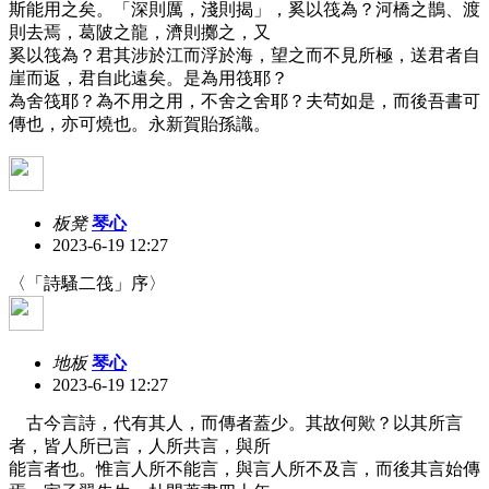
斯能用之矣。「深則厲，淺則揭」，奚以筏為？河橋之鵲、渡
則去焉，葛陂之龍，濟則擲之，又
奚以筏為？君其涉於江而浮於海，望之而不見所極，送君者自
崖而返，君自此遠矣。是為用筏耶？
為舍筏耶？為不用之用，不舍之舍耶？夫茍如是，而後吾書可
傳也，亦可燒也。永新賀貽孫識。
板凳
琴心
2023-6-19 12:27
〈「詩騷二筏」序〉
地板
琴心
2023-6-19 12:27
古今言詩，代有其人，而傳者蓋少。其故何歟？以其所言
者，皆人所已言，人所共言，與所
能言者也。惟言人所不能言，與言人所不及言，而後其言始傳