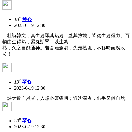
#
18
琴心
2023-6-19 12:30
杜詩韓文，其生處即其熟處，蓋其熟境，皆從生處得力。百
物由生得熟，累丸斲堊，以生為
熟，久之自能通神。若舍難趨易，先走熟境，不移時而腐敗
矣！
#
19
琴心
2023-6-19 12:30
詩之近自然者，入想必須痛切；近沈深者，出手又似自然。
#
20
琴心
2023-6-19 12:30