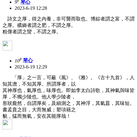
#
9
琴心
2023-6-19 12:28
詩文之厚，得之內養，非可襲而取也。博綜者謂之富，不謂
之厚。穠縟者謂之肥，不謂之厚。
粗僿者謂之蠻，不謂之厚。
#
10
琴心
2023-6-19 12:29
「厚」之一言，可蔽《風》、《雅》。《古十九首》，人
知其澹，不知其厚。所謂厚者，以
其神厚也，氣厚也，味厚也。即如李太白詩歌，其神氣與味皆
厚，不獨少陵也。他人學少陵者，
形狀龐然，自謂厚矣，及細測之，其神浮，其氣囂，其味短。
書孟賁之目，大而無威；塑項籍之
貌，猛而無氣，安在其能厚哉！