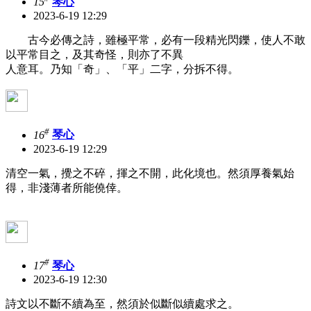
15
琴心
2023-6-19 12:29
古今必傳之詩，雖極平常，必有一段精光閃鑠，使人不敢
以平常目之，及其奇怪，則亦了不異
人意耳。乃知「奇」、「平」二字，分拆不得。
#
16
琴心
2023-6-19 12:29
清空一氣，攪之不碎，揮之不開，此化境也。然須厚養氣始
得，非淺薄者所能僥倖。
#
17
琴心
2023-6-19 12:30
詩文以不斷不續為至，然須於似斷似續處求之。