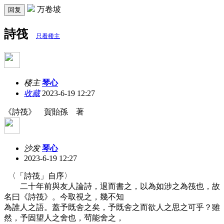
万卷坡
回复
詩筏
只看楼主
楼主
琴心
收藏
2023-6-19 12:27
《詩筏》 賀貽孫 著
沙发
琴心
2023-6-19 12:27
〈「詩筏」自序〉
二十年前與友人論詩，退而書之，以為如涉之為筏也，故
名曰《詩筏》。今取視之，幾不知
為誰人之語。蓋予既舍之矣，予既舍之而欲人之思之可乎？雖
然，予固望人之舍也，茍能舍之，