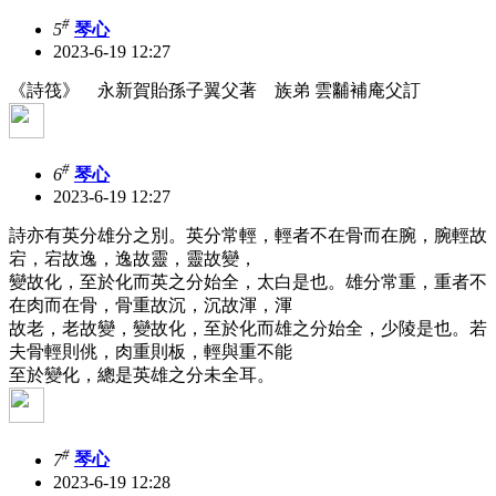
#
5
琴心
2023-6-19 12:27
《詩筏》 永新賀貽孫子翼父著 族弟 雲黼補庵父訂
#
6
琴心
2023-6-19 12:27
詩亦有英分雄分之別。英分常輕，輕者不在骨而在腕，腕輕故
宕，宕故逸，逸故靈，靈故變，
變故化，至於化而英之分始全，太白是也。雄分常重，重者不
在肉而在骨，骨重故沉，沉故渾，渾
故老，老故變，變故化，至於化而雄之分始全，少陵是也。若
夫骨輕則佻，肉重則板，輕與重不能
至於變化，總是英雄之分未全耳。
#
7
琴心
2023-6-19 12:28