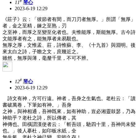
#
11
琴心
2023-6-19 12:29
《莊子》云：「彼節者有間，而刀刃者無厚。」所謂「無厚」
者，金之至精，鍊之至熟，刃
之至神，而厚之至變至化者也。夫惟能厚，斯能無厚。古今詩
文能厚者有之，能無厚者未易覯也。
無厚之厚，文惟孟、莊，詩惟蘇、李、《十九首》與淵明。後
來太白之詩，子瞻之文，庶幾近之。
雖然，無厚與薄，毫釐千里，不可不辨。
#
12
琴心
2023-6-19 12:29
詩文有神，方可行遠。神者，吾身之生氣也。老杜云：「讀
書破萬卷，下筆如有神。」吾身
之神，與神相通，吾神既來，如有神助，豈必湘靈鼓瑟，乃為
神助乎？老杜之詩，所以傳者，其
神傳也。田橫謂漢使者云：「斬吾頭，馳四十里，吾神尚未變
也。」後人摹杜，如印板水紙，全
無生氣，老杜之神已變，安能久存！