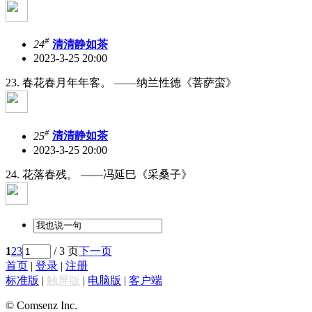
#
24
清清静如茶
2023-3-25 20:00
23. 春花春月年年客。 ——纳兰性德《菩萨蛮》
#
25
清清静如茶
2023-3-25 20:00
24. 花落春残。 ——冯延巳《采桑子》
1
2
3
/ 3 页
下一页
首页
|
登录
|
注册
标准版
|
触屏版
|
电脑版
|
客户端
© Comsenz Inc.