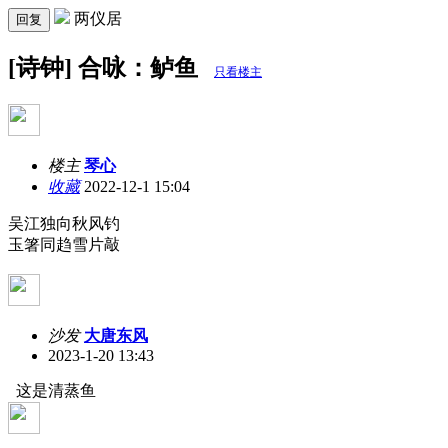
两仪居
回复
[诗钟] 合咏：鲈鱼
只看楼主
楼主
琴心
收藏
2022-12-1 15:04
吴江独向秋风钓
玉箸同趋雪片敲
沙发
大唐东风
2023-1-20 13:43
这是清蒸鱼