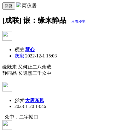
两仪居
回复
[成联] 嵌：缘来静品
只看楼主
楼主
琴心
收藏
2022-12-1 15:03
缘既来
又何止二八余载
静同品
长隐然三千众中
沙发
大唐东风
2023-1-20 13:46
众中，二字拗口